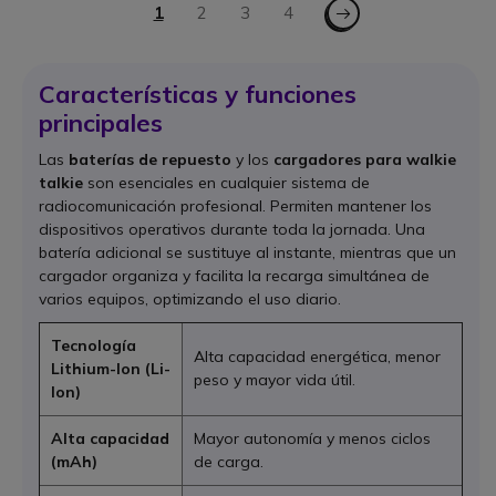
Página
Página - Siguiente
Actualmente estás leyendo página
1
Página
2
Página
3
Página
4
Características y funciones
principales
Las
baterías de repuesto
y los
cargadores para walkie
talkie
son esenciales en cualquier sistema de
radiocomunicación profesional. Permiten mantener los
dispositivos operativos durante toda la jornada. Una
batería adicional se sustituye al instante, mientras que un
cargador organiza y facilita la recarga simultánea de
varios equipos, optimizando el uso diario.
Tecnología
Alta capacidad energética, menor
Lithium-Ion (Li-
peso y mayor vida útil.
Ion)
Alta capacidad
Mayor autonomía y menos ciclos
(mAh)
de carga.