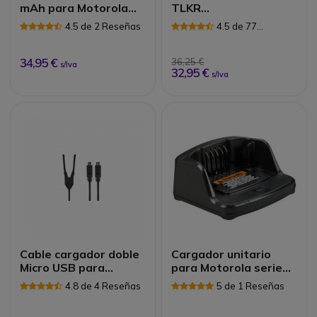
mAh para Motorola
TLKR
XT420/460/660
6/7/8/60/80/80EX,
4.5 de 2 Reseñas
4.5 de 77
XTR, XTK
Reseñas
34,95 €
36,25 €
s/Iva
32,95 €
s/Iva
Cable cargador doble
Cargador unitario
Micro USB para
para Motorola serie
Motorola TLKR T82
XTXX
4.8 de 4 Reseñas
5 de 1 Reseñas