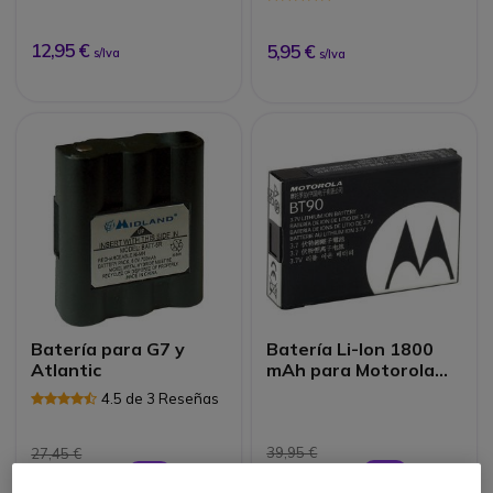
12,95 €
5,95 €
s/Iva
s/Iva
Batería para G7 y
Batería Li-Ion 1800
Atlantic
mAh para Motorola
CLP
4.5 de 3 Reseñas
39,95 €
27,45 €
29,95 €
21,95 €
-25%
-20%
s/Iva
s/Iva