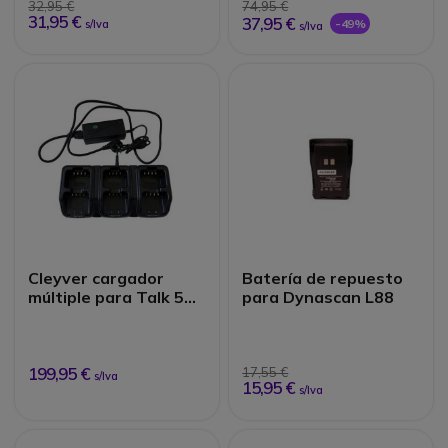
32,95 €
74,95 €
31,95 €
37,95 €
-49%
s/Iva
s/Iva
Cleyver cargador
Batería de repuesto
múltiple para Talk 55
para Dynascan L88
Pro
199,95 €
17,55 €
s/Iva
15,95 €
s/Iva