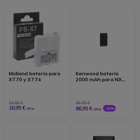
Midland batería para
Kenwood batería
XT70 y XT74
2000 mAh para NX
220E3 - 320E3
19,95 €
96,75 €
16,95 €
86,95 €
-10%
s/Iva
s/Iva