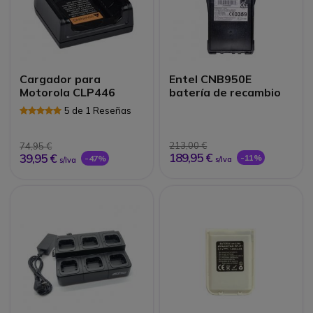
Cargador para
Entel CNB950E
Motorola CLP446
batería de recambio
5 de 1 Reseñas
213,00 €
74,95 €
189,95 €
39,95 €
-11%
-47%
s/Iva
s/Iva