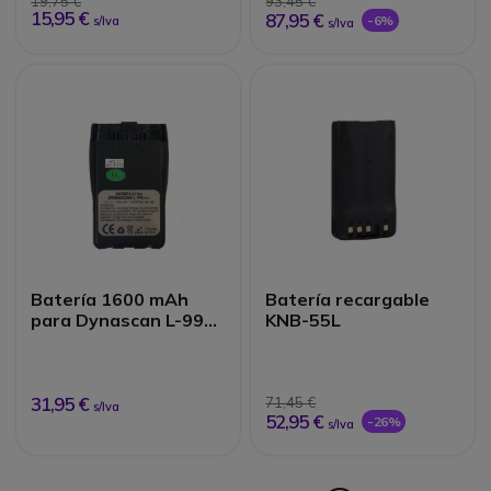
19,75 €
93,45 €
15,95 €
87,95 €
-6%
s/Iva
s/Iva
Batería 1600 mAh
Batería recargable
para Dynascan L-99
KNB-55L
PLUS
31,95 €
71,45 €
s/Iva
52,95 €
-26%
s/Iva