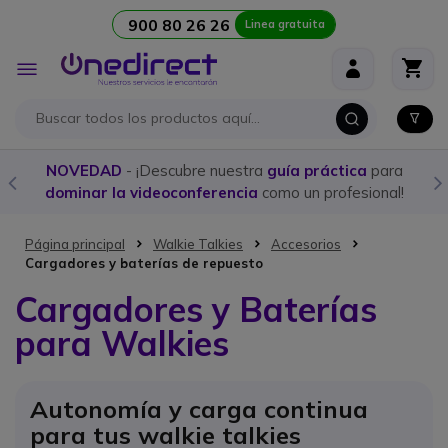
900 80 26 26
Linea gratuita
Ir al contenido
Toggle
Nav
ica
para
Compra aquí los
mejores Walkies con licenci
esional!
programación personalizada
Página principal
Walkie Talkies
Accesorios
Cargadores y baterías de repuesto
Cargadores y Baterías
para Walkies
Autonomía y carga continua
para tus walkie talkies