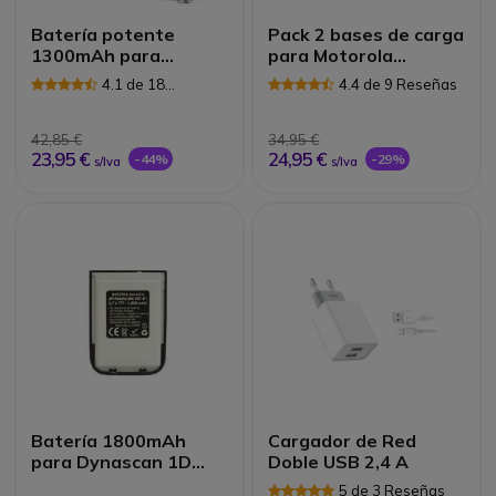
Batería potente
Pack 2 bases de carga
1300mAh para
para Motorola
Motorola T82 / T62
TalkAbout T82
4.1 de 18
4.4 de 9 Reseñas
Reseñas
42,85 €
34,95 €
23,95 €
24,95 €
-44%
-29%
s/Iva
s/Iva
Batería 1800mAh
Cargador de Red
para Dynascan 1D
Doble USB 2,4 A
Negro
5 de 3 Reseñas