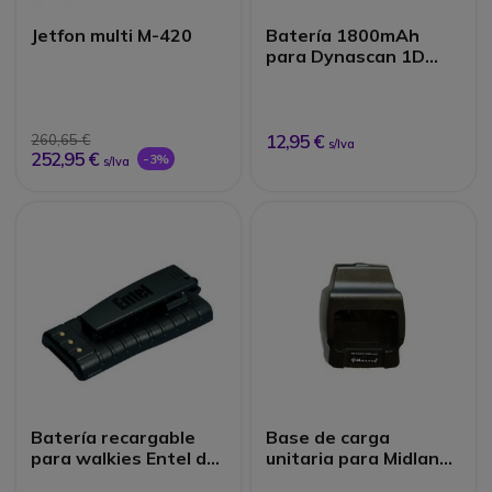
Jetfon multi M-420
Batería 1800mAh
para Dynascan 1D
Blanco
12,95 €
260,65 €
s/Iva
252,95 €
-3%
s/Iva
Batería recargable
Base de carga
para walkies Entel de
unitaria para Midland
la serie HT
G10