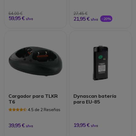
64,00 €
27,45 €
59,95 €
21,95 €
-20%
s/Iva
s/Iva
Cargador para TLKR
Dynascan batería
T6
para EU-85
4.5 de 2 Reseñas
19,95 €
39,95 €
s/Iva
s/Iva