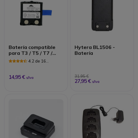
Batería compatible
Hytera BL1506 -
para T3 / T5 / T7 /
Batería
XTR / T80 / T80EX
4.2 de 16
Reseñas
14,95 €
31,95 €
s/Iva
27,95 €
s/Iva