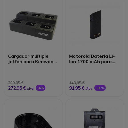
Cargador múltiple
Motorola Bateria Li-
Jetfon para Kenwood
Ion 1700 mAh para
(6 posiciones)
DP3441
290,35 €
143,95 €
272,95 €
91,95 €
-6%
-36%
s/Iva
s/Iva