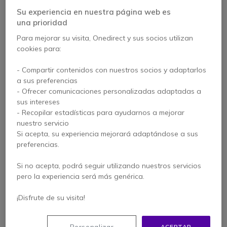
Su experiencia en nuestra página web es
una prioridad
Para mejorar su visita, Onedirect y sus socios utilizan
cookies para:
- Compartir contenidos con nuestros socios y adaptarlos
a sus preferencias
- Ofrecer comunicaciones personalizadas adaptadas a
sus intereses
- Recopilar estadísticas para ayudarnos a mejorar
Batería de litio
Cargador de
nuestro servicio
2150mAh para XT4XX
sobremesa para
Si acepta, su experiencia mejorará adaptándose a sus
Cleyver Talk 54
5 de 4 Reseñas
4 de 3 Reseñas
preferencias.
Si no acepta, podrá seguir utilizando nuestros servicios
15,95 €
46,15 €
s/Iva
38,95 €
pero la experiencia será más genérica.
-16%
s/Iva
¡Disfrute de su visita!
ACEPTAR