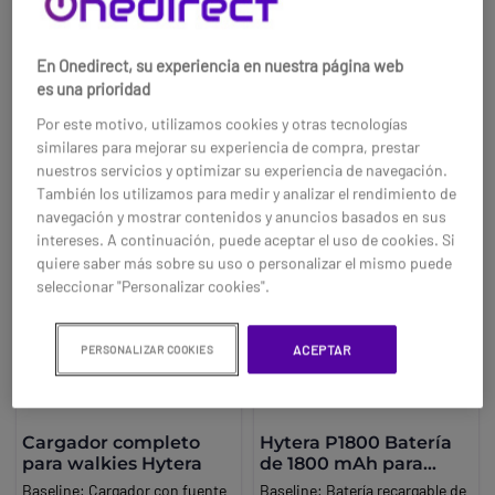
6,95 €
32,95 €
entornos profesionales.
compatible con los walkie-
Brand:
Hytera
talkies Hytera PD985, PT560H,
Ref: HYTS1EEH05
Ref: HYTNCN019
En Onedirect, su experiencia en nuestra página web
PT580H Plus, así como con los
es una prioridad
de las series BD5, BD6, PD4,
Compra ahora
Compra ahora
PD5, PD6 y PD7. Perfecto para
Por este motivo, utilizamos cookies y otras tecnologías
profesionales móviles, este
similares para mejorar su experiencia de compra, prestar
accesorio te ofrece mayor
nuestros servicios y optimizar su experiencia de navegación.
comodidad durante todo el día
También los utilizamos para medir y analizar el rendimiento de
gracias a su correa de hombro
navegación y mostrar contenidos y anuncios basados en sus
ajustable.
intereses. A continuación, puede aceptar el uso de cookies. Si
quiere saber más sobre su uso o personalizar el mismo puede
seleccionar "Personalizar cookies".
ACEPTAR
PERSONALIZAR COOKIES
Cargador completo
Hytera P1800 Batería
para walkies Hytera
de 1800 mAh para
radio S1e
Baseline:
Cargador con fuente
Baseline:
Batería recargable de