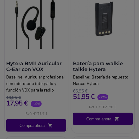
Hytera BM11 Auricular
Batería para walkie
C-Ear con VOX
talkie Hytera
Baseline:
Auricular profesional
Baseline:
Batería de repuesto
con micrófono integrado y
Marca:
Hytera
función VOX para la radio
66,95 €
51,95 €
Hytera S1 Mini, ideal para
19,95 €
-22%
17,95 €
comunicaciones discretas y
-10%
Ref: HYTBAT2010
con manos libres en entornos
Ref: HYTBM11
de trabajo dinámicos.
Compra ahora
Brand:
Hytera
Compra ahora