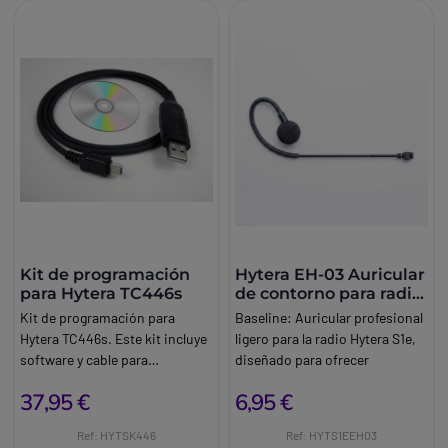
Kit de programación
Hytera EH-03 Auricular
para Hytera TC446s
de contorno para radio
S1e
Kit de programación para
Baseline:
Auricular profesional
Hytera TC446s. Este kit incluye
ligero para la radio Hytera S1e,
software y cable para
diseñado para ofrecer
configurar y actualizar tus
comunicaciones discretas,
37,95 €
6,95 €
radios Hytera TC446S de
cómodas y eficaces durante
manera rápida y sencilla. Ideal
toda la jornada.
Ref: HYTSK446
Ref: HYTS1EEH03
para ajustar frecuencias,
Brand:
Hytera