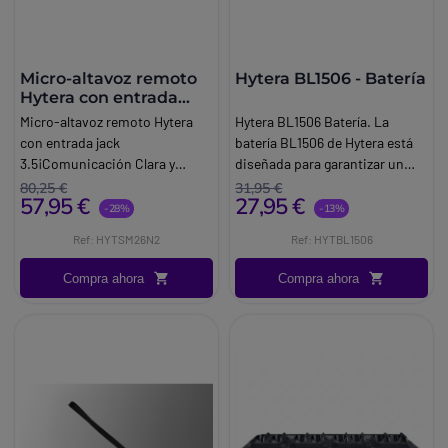
Micro-altavoz remoto
Hytera BL1506 - Batería
Hytera con entrada
jack 2.5
Micro-altavoz remoto Hytera
Hytera BL1506 Batería. La
con entrada jack
batería BL1506 de Hytera está
3.5¡Comunicación Clara y
diseñada para garantizar un
Precisa! El micro-altavoz
rendimiento óptimo de tus
80,25 €
31,95 €
57,95 €
27,95 €
remoto Hytera con entrada jack
dispositivos de comunicación.
-28%
-13%
de 3.5 mm te garantiza una
Ideal para usuarios
Ref: HYTSM26N2
Ref: HYTBL1506
calidad de sonido excepcional.
profesionales que requieren
Con su diseño robusto y
fiabilidad y durabilidad.
Compra ahora
Compra ahora
resistente al polvo y
salpicaduras (IP54), es perfecto
para cualquier entorno. ¡No
más interrupciones en tus
conversaciones importantes!