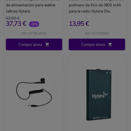
de alimentación para walkie
polímero de litio de 1800 mAh
talkies Hytera
para la radio Hytera S1e,
Marca:
Hytera
diseñada para prolongar la
52,90 €
37,73 €
13,95 €
autonomía y garantizar la
-29%
continuidad de las
Ref: HYTALIMCH
Ref: HYTS1EBAT
comunicaciones profesionales.
Brand:
Hytera
Compra ahora
Compra ahora