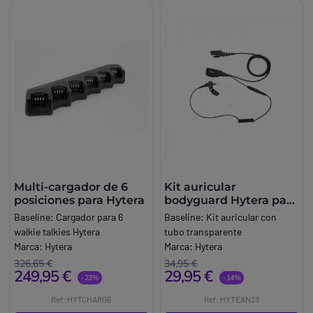
Multi-cargador de 6
Kit auricular
posiciones para Hytera
bodyguard Hytera para
serie pd7x
Baseline:
Cargador para 6
Baseline:
Kit auricular con
walkie talkies Hytera
tubo transparente
Marca:
Hytera
Marca:
Hytera
326,65 €
34,95 €
249,95 €
29,95 €
-23%
-14%
Ref: HYTCHARG6
Ref: HYTEAN23