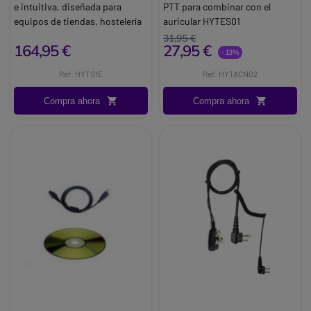
e intuitiva, diseñada para
PTT para combinar con el
equipos de tiendas, hostelería
auricular HYTES01
y logística, con reducción de
Marca:
Hytera
31,95 €
164,95 €
27,95 €
ruido mediante IA y una
-13%
autonomía de hasta 22 horas.
Ref: HYTS1E
Ref: HYTACN02
Brand:
Hytera
Info:
Sin licencia
Compra ahora
Compra ahora