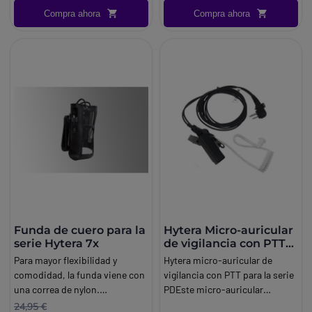
Compra ahora
Compra ahora
Funda de cuero para la
Hytera Micro-auricular
serie Hytera 7x
de vigilancia con PTT
para la serie PD
Para mayor flexibilidad y
Hytera micro-auricular de
comodidad, la funda viene con
vigilancia con PTT para la serie
una correa de nylon.
PDEste micro-auricular
Compatible con los modelos
discreto y de alta calidad es
24,95 €