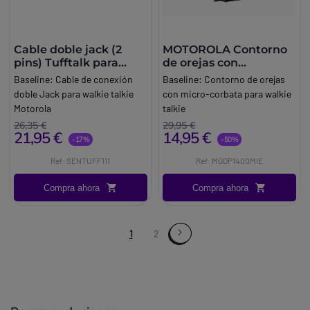
solución práctica tanto para
usuarios individuales como
para empresas que requieren
una gestión eficiente de sus
Cable doble jack (2
MOTOROLA Contorno
equipos de comunicación.
pins) Tufftalk para
de orejas con
Motorola
micrófono de corbata
Baseline:
Cable de conexión
Baseline:
Contorno de orejas
para DP1400
doble Jack para walkie talkie
con micro-corbata para walkie
Motorola
talkie
Brand:
Sena
Marca:
Motorola
26,35 €
29,95 €
21,95 €
14,95 €
-17%
-50%
Ref: SENTUFF111
Ref: MODP1400MIE
Compra ahora
Compra ahora
1
2