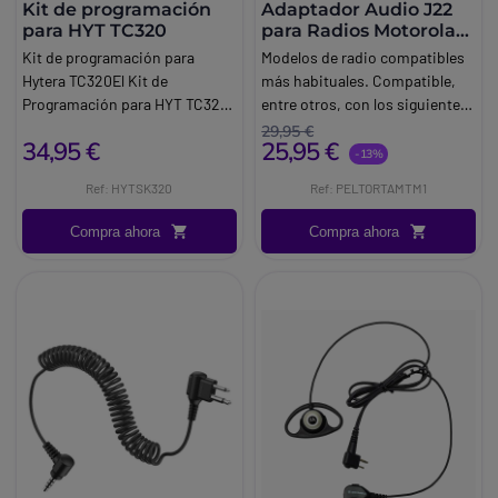
Kit de programación
Adaptador Audio J22
para HYT TC320
para Radios Motorola
Hytera Midland
Kit de programación para
Modelos de radio compatibles
Hytera TC320El Kit de
más habituales. Compatible,
Programación para HYT TC320
entre otros, con los siguientes
es una herramienta esencial
modelos: Motorola CP040,
29,95 €
34,95 €
25,95 €
para los usuarios de radios
DP1400, XTNi, R2 Hytera TC
-13%
TC320. Este kit incluye un
610, TC 620, PD 505 Midland
Ref: HYTSK320
Ref: PELTORTAMTM1
software intuitivo y un cable de
G15, G18Aplicaciones y
conexión, permitiendo
entornos recomendados.
Compra ahora
Compra ahora
configurar y actualizar tus
radios de manera rápida y
sencilla. Ideal para ajustar
frecuencias, canales y otras
configuraciones específicas,
este kit asegura que tus
dispositivos estén siempre
optimizados para un
rendimiento máximo.
Compatible con sistemas
operativos modernos, es una