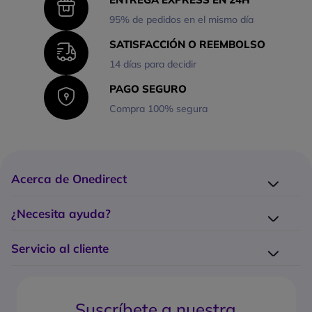
95% de pedidos en el mismo día
SATISFACCIÓN O REEMBOLSO
14 días para decidir
PAGO SEGURO
Compra 100% segura
Acerca de Onedirect
¿Quiénes somos?
¿Necesita ayuda?
Los 10 puntos fuertes Onedirect
Entrega
Trabaje con nosotros
Servicio al cliente
Devolución
Servicio de Grandes Cuentas
¿Cómo hago un pedido?
Contacte con nosotros
¿Cuáles son los costes y tiempos de entrega?
Gestión de garantía
Suscríbete a nuestra
¿Cuál es la política de devolución?