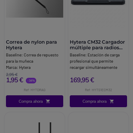
Correa de nylon para
Hytera CM32 Cargador
Hytera
múltiple para radios
S1e
Baseline:
Correa de repuesto
Baseline:
Estación de carga
para la muñeca
profesional que permite
Marca:
Hytera
recargar simultáneamente
hasta 8 radios Hytera S1e para
2,95 €
1,95 €
169,95 €
optimizar la disponibilidad de
-34%
los equipos.
Ref: HYTDRAG
Ref: HYTS1ECM32
Brand:
Hytera
Compra ahora
Compra ahora