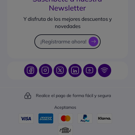
Preguntas frecuentes
Newsletter
¿Qué formas de pago puedo usar?
Guías de compra
¿Cómo hacer seguimiento de un pedido?
Y disfruta de los mejores descuentos y
Sugiéranos productos
novedades
Catálogo online
Solicitud de presupuesto
¡Regístrarme ahora!
Realice el pago de forma fácil y segura
Aceptamos