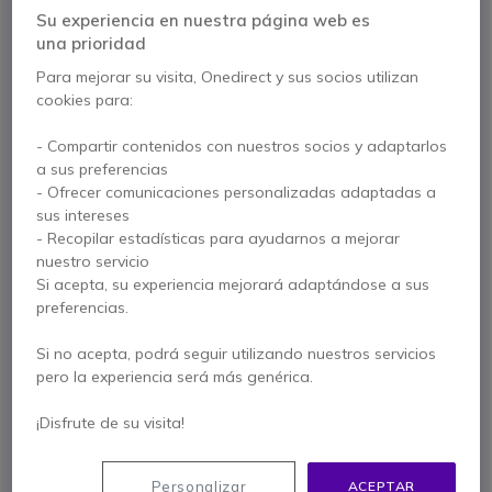
Su experiencia en nuestra página web es
una prioridad
Para mejorar su visita, Onedirect y sus socios utilizan
Auriculares
Walkie-Talkie
cookies para:
- Compartir contenidos con nuestros socios y adaptarlos
a sus preferencias
- Ofrecer comunicaciones personalizadas adaptadas a
sus intereses
- Recopilar estadísticas para ayudarnos a mejorar
nuestro servicio
Protección Auditiva
Telefonía Móvil
Si acepta, su experiencia mejorará adaptándose a sus
preferencias.
Si no acepta, podrá seguir utilizando nuestros servicios
Top ventas videoconferencias
pero la experiencia será más genérica.
icon
VER MÁS
¡Disfrute de su visita!
Personalizar
ACEPTAR