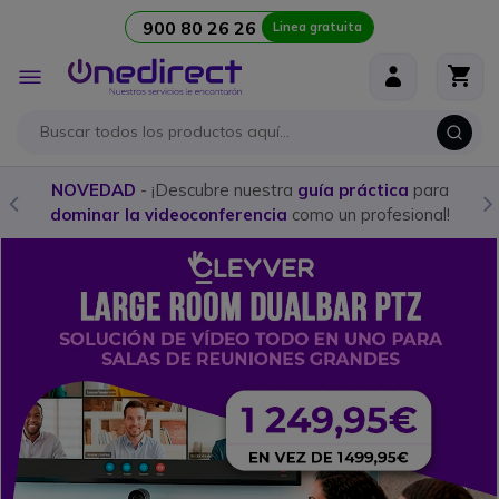
900 80 26 26
Linea gratuita
Ir al contenido
Toggle
Nav
NOVEDAD
- ¡Descubre nuestra
guía práctica
para
dominar la videoconferencia
como un profesional!