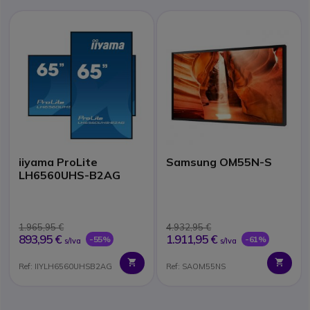
iiyama ProLite
Samsung OM55N-S
LH6560UHS-B2AG
1.965,95 €
4.932,95 €
893,95 €
1.911,95 €
-55%
-61%
s/Iva
s/Iva
Ref: IIYLH6560UHSB2AG
Ref: SAOM55NS