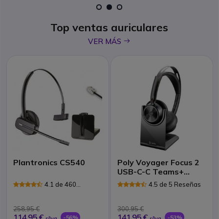
1
2
3
Top ventas auriculares
icon
VER MÁS
Plantronics CS540
Poly Voyager Focus 2
USB-C-C Teams+
adaptador USB-C/A+
4.1 de 460
4.5 de 5 Reseñas
Base
Reseñas
258,95 €
300,95 €
114,95 €
141,95 €
-56%
-53%
s/Iva
s/Iva