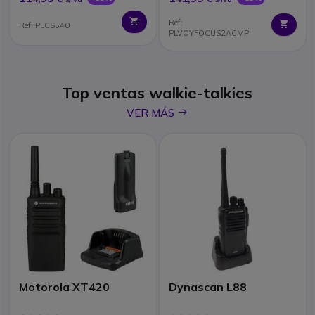
Ref:
Ref: PLCS540
PLVOYFOCUS2ACMP
Top ventas walkie-talkies
icon
VER MÁS
Motorola XT420
Dynascan L88