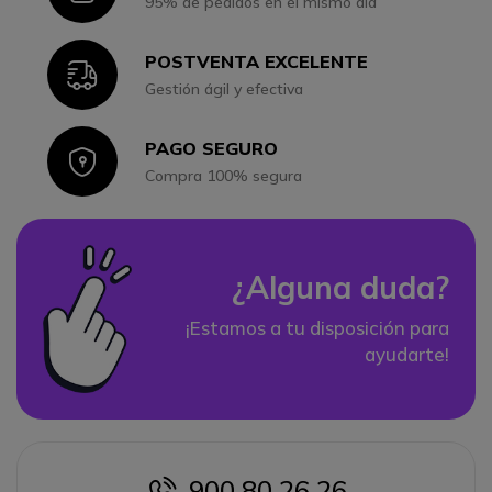
95% de pedidos en el mismo día
POSTVENTA EXCELENTE
Icon
Gestión ágil y efectiva
PAGO SEGURO
Icon
Compra 100% segura
¿Alguna duda?
¡Estamos a tu disposición para
ayudarte!
900 80 26 26
icon