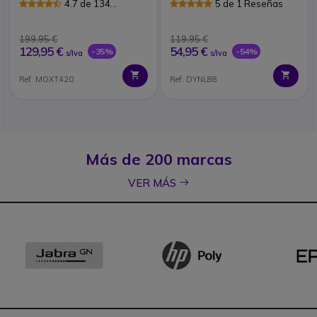
4.7 de 134
5 de 1 Reseñas
Reseñas
199,95 €
119,95 €
129,95 €
54,95 €
-35%
-54%
s/Iva
s/Iva
Ref: MOXT420
Ref: DYNL88
Más de 200 marcas
icon
VER MÁS
Dots