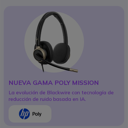
TODA LA GAMA DE
VIDEOCONFERENCIA JABRA
BYOD, Android, multicámara:
equipa todas tus salas con Jabra
NUEVA GAMA
POLY MISSION
PRODUCTO DEL MES
La evolución de Blackwire con tecnología de
Jabra Evolve3 75 MS USB-A Con
reducción de ruido basada en IA.
Dongle
icon
ENCUENTRA EL TUYO