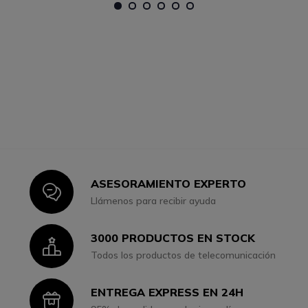
1
2
3
4
5
6
ASESORAMIENTO EXPERTO
Icon
Llámenos para recibir ayuda
3000 PRODUCTOS EN STOCK
Icon
Todos los productos de telecomunicación
ENTREGA EXPRESS EN 24H
Icon