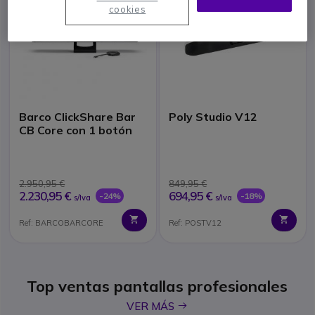
cookies
Barco ClickShare Bar
Poly Studio V12
CB Core con 1 botón
2.950,95 €
849,95 €
2.230,95 €
694,95 €
-24%
-18%
s/Iva
s/Iva
Ref: BARCOBARCORE
Ref: POSTV12
Top ventas pantallas profesionales
icon
VER MÁS