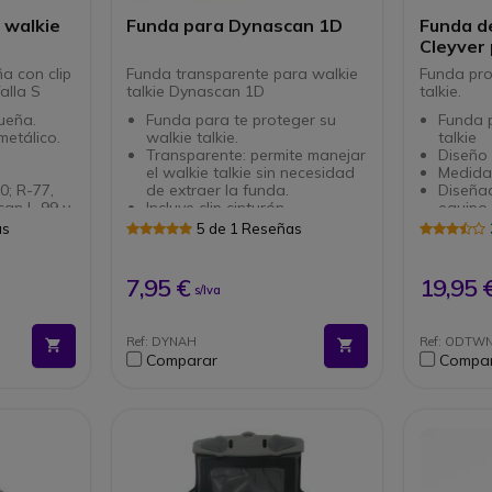
 walkie
Funda para Dynascan 1D
Funda d
Cleyver 
a con clip
Funda transparente para walkie
Funda pro
alla S
talkie Dynascan 1D
talkie.
ueña.
Funda para te proteger su
Funda p
 metálico.
walkie talkie.
talkie
Transparente: permite manejar
Diseño 
el walkie talkie sin necesidad
Medida
0; R-77,
de extraer la funda.
Diseña
an L-99 y
Incluye clip cinturón.
equipo
0; DB48,
Dynascan 1D y auriculares no
Compat
as
5 de 1 Reseñas
 Yaesu
incluidos.
modelos
L240;
teléfon
 saber si
7,95 €
19,95 
s/Iva
s
aza la
Ref: DYNAH
Ref: ODTW
189
Comparar
Compa