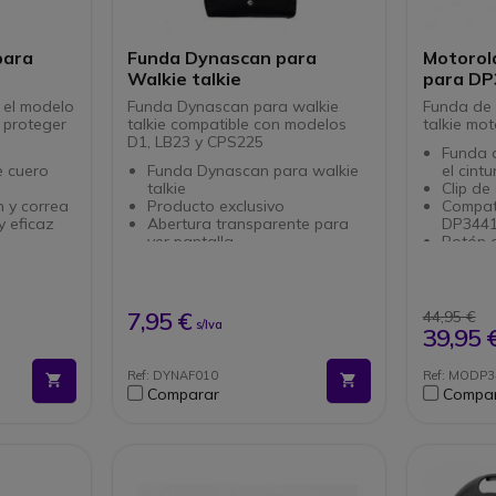
para
Funda Dynascan para
Motorol
Walkie talkie
para DP
 el modelo
Funda Dynascan para walkie
Funda de 
a proteger
talkie compatible con modelos
talkie mo
D1, LB23 y CPS225
Funda d
e cuero
Funda Dynascan para walkie
el cint
talkie
Clip de
n y correa
Producto exclusivo
Compat
y eficaz
Abertura transparente para
DP344
ver pantalla
Botón 
Ideal para guardar y proteger
ie Talkie
su Walkie talkie
Compatible con Dynascan
D1, LB23 y CPS225
7,95 €
44,95 €
s/Iva
39,95 
Ref: DYNAF010
Ref: MODP
Comparar
Compa