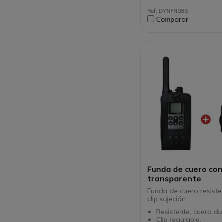
Ref: DYNFN08S
Comparar
Funda de cuero con
transparente
Funda de cuero resist
clip sujeción.
Resistente, cuero du
Clip regulable.