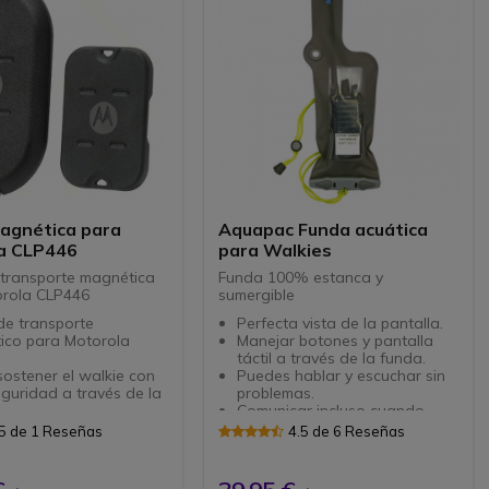
agnética para
Aquapac Funda acuática
a CLP446
para Walkies
transporte magnética
Funda 100% estanca y
orola CLP446
sumergible
de transporte
Perfecta vista de la pantalla.
ico para Motorola
Manejar botones y pantalla
6
táctil a través de la funda.
ostener el walkie con
Puedes hablar y escuchar sin
eguridad a través de la
problemas.
Comunicar incluso cuando
estas dentro del agua.
5 de 1 Reseñas
4.5 de 6 Reseñas
Mantiene tu radio seca y lista
para su uso
Sirve para aparatos con la