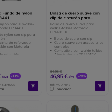
a Funda de nylon
Bolsa de cuero suave con
3441
clip de cinturón para
Motorola DP4401EX
nylon para el walkie-
Bolsa de cuero suave para
torola DP3441E
walkie-talkies Motorola
DP4401EX
e nylon con clip para
urón
Bolsa de cuero con clip
 cinturón reforzado
Cuero suave con acceso a los
ible con Motorola
controles
1
Compatible con walkie talkies
de retención
Atex Motorola DP4401EX
64,95 €
€
46,95 €
-11%
-28%
s/Iva
s/Iva
3441EHOUS
Ref: MODP4H2
rar
Comparar