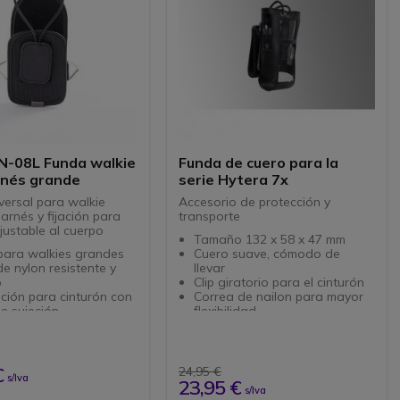
FN-08L Funda walkie
Funda de cuero para la
rnés grande
serie Hytera 7x
versal para walkie
Accesorio de protección y
 arnés y fijación para
transporte
justable al cuerpo
Tamaño 132 x 58 x 47 mm
para walkies grandes
Cuero suave, cómodo de
de nylon resistente y
llevar
o
Clip giratorio para el cinturón
ación para cinturón con
Correa de nailon para mayor
e sujeción
flexibilidad
ible con Dynascan F-
Walkies compatibles
 IC-A25CE, A-
:PD705/PD705G
aesu FTA-450, FTA-
PD785/PD785G PT580H
A-750, FTA-850/PNI
PT580H PLUS
€
24,95 €
s/Iva
HP-72/President Randy
23,95 €
s/Iva
x CB-413