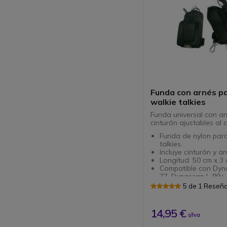
Funda con arnés p
walkie talkies
Funda universal con ar
cinturón ajustables al 
Funda de nylon para
talkies.
Incluye cinturón y ar
Longitud: 50 cm x 3 
Compatible con Dyn
77, Dynascan L-99+
DA350...
5 de 1 Reseñ
Consúltenos gratis 
26 26 para concer o
compatibilidades.
14,95 €
s/Iva
Sustituye la antigua
referencia: DYN011