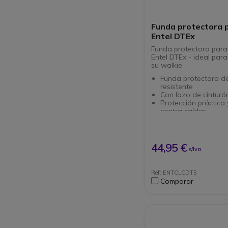
Funda protectora 
Entel DTEx
Funda protectora para
Entel DTEx - ideal par
su walkie
Funda protectora d
resistente
Con lazo de cinturó
Protección práctica 
contra caídas
Sujeción óptima
Compatible con Walk
Entel DTEx
44,95 €
s/Iva
Ref: ENTCLCDT5
Comparar