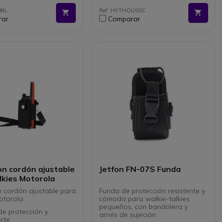
08L
Ref: HYTHOUSSC
rar
Comparar
on cordón ajustable
Jetfon FN-07S Funda
lkies Motorola
 cordón ajustable para
Funda de protección resistente y
otorola
cómoda para walkie-talkies
pequeños, con bandolera y
e protección y
arnés de sujeción
rte