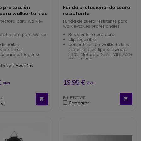
e protección
Funda profesional de cuero
para walkie-talkies
resistente
tectora para walkie-
Funda de cuero resistente para
walkie-takies profesionales
rotectora para walkie-
Resistente, cuero duro.
Clip regulable.
de nailon
Compatible con walkie talkies
s 6 x 16 cm
profesionales tipo Kenwood
da para proteger su
3301, Motorola XTNi, MIDLANG
G12, HP450....
ible con muchos
3.5 de 2 Reseñas
 de walkie-talkie y
os inalámbricos
19,95 €
€
s/Iva
s/Iva
Ref: ETCTWP
NC
Comparar
rar