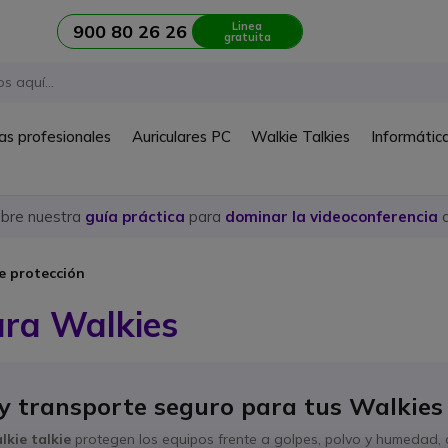
Linea
900 80 26 26
gratuita
as profesionales
Auriculares PC
Walkie Talkies
Informátic
ubre nuestra
guía práctica
para
dominar la videoconferencia
c
e protección
ra Walkies
 y transporte seguro para tus Walkies
kie talkie
protegen los equipos frente a golpes, polvo y humedad,