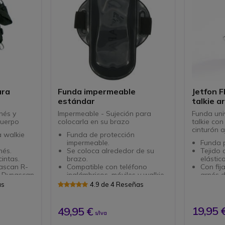
ara
Funda impermeable
Jetfon 
estándar
talkie a
nés y
Impermeable - Sujeción para
Funda uni
cuerpo
colocarla en su brazo
talkie con
cinturón a
 walkie
Funda de protección
impermeable.
Funda 
nés.
Se coloca alrededor de su
Tejido 
cintas.
brazo.
elástic
ascan R-
Compatible con teléfono
Con fij
, Dynascan
inalámbricos, móviles y walkie
arnés d
talkies.
Compat
as
4.9 de 4 Reseñas
al 900 80
Talkies Motorola : TLKR T7,
15/Icom
tras
T5022, TLKR T5, XTR 446,
25NE/Y
XTL446
550, FT
19,95 
49,95 €
s/Iva
Talkies Midland : G6, G7, G8,
HP-62,
2
G12, BT445, Alan HP450
III/Jopi