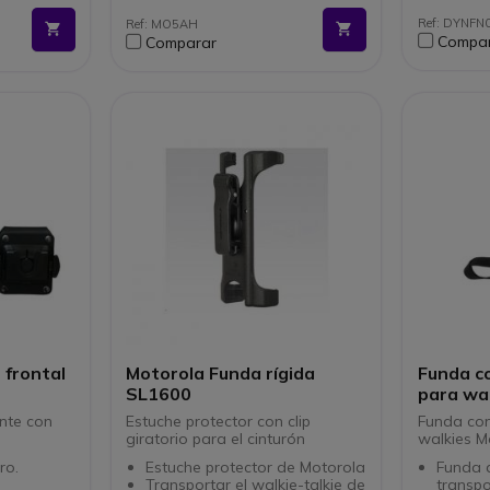
Talkies Cobra : MT600, 800,
Ref: DYNFN
Ref: MO5AH
975
Compa
Comparar
 frontal
Motorola Funda rígida
Funda c
SL1600
para wa
ente con
Estuche protector con clip
Funda con
giratorio para el cinturón
walkies M
ro.
Estuche protector de Motorola
Funda d
Transportar el walkie-talkie de
transpo