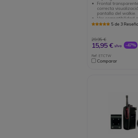
Frontal transparent
correcta visualizaci
pantalla del walkie.
Ver compatibilidad e
5 de 3 Reseñ
29,95 €
15,95 €
-47%
s/Iva
Ref: ETCTW
Comparar