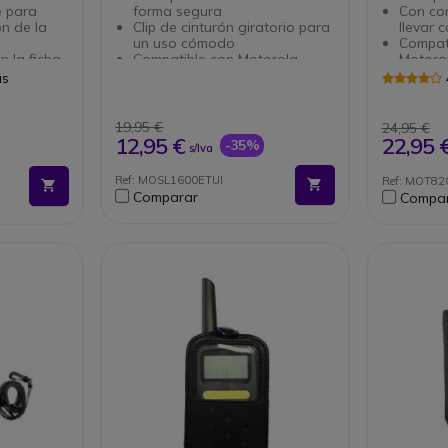
e para
forma segura
Con cor
ón de la
Clip de cinturón giratorio para
llevar 
un uso cómodo
Compat
n la ficha
Compatible con Motorola
Motoro
SL1600
T62
as
19,95 €
24,95 €
12,95 €
22,95 
-35%
s/Iva
Ref: MOSL1600ETUI
Ref: MOT8
Comparar
Compa