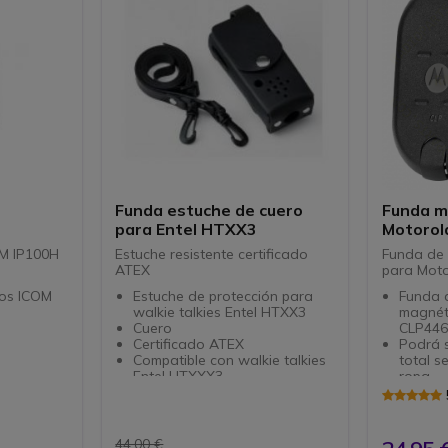
Funda estuche de cuero
Funda m
para Entel HTXX3
Motorol
OM IP100H
Estuche resistente certificado
Funda de 
ATEX
para Mot
ios ICOM
Estuche de protección para
Funda 
walkie talkies Entel HTXX3
magnét
Cuero
CLP44
Certificado ATEX
Podrá s
Compatible con walkie talkies
total s
Entel HTXXX3
ropa
44,00 €