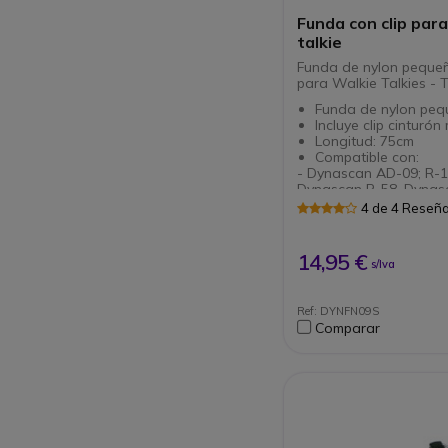
Funda con clip para
talkie
Funda de nylon pequeñ
para Walkie Talkies - T
Funda de nylon peq
Incluye clip cinturón
Longitud: 75cm
Compatible con:
- Dynascan AD-09; R-1
Dynascan R-58, Dynasc
Dynascan DA 350., V40
4 de 4 Reseñ
V600- Wintec Mini 46-
vx351; VX8- KOMBIX R
RL120Consúltenos para
14,95 €
s/Iva
es compatible con otro
modelos.
Este modelo reempl
antigua
Ref: DYNFN09S
referencia: DYNMY
Comparar