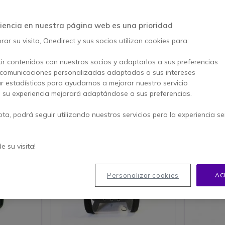
s. Ya sea una funda walkie rígida o flexible, permiten transportar el
n esenciales en sectores como seguridad, logística o industria, don
iencia en nuestra página web es una prioridad
erativos y accesibles en todo momento.
ar su visita, Onedirect y sus socios utilizan cookies para:
ir contenidos con nuestros socios y adaptarlos a sus preferencias
 comunicaciones personalizadas adaptadas a sus intereses
tículos
ar estadísticas para ayudarnos a mejorar nuestro servicio
, su experiencia mejorará adaptándose a sus preferencias.
pta, podrá seguir utilizando nuestros servicios pero la experiencia s
de su visita!
Personalizar cookies
AC