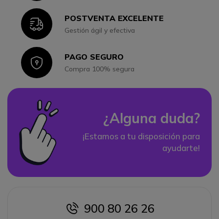
POSTVENTA EXCELENTE
Icon
Gestión ágil y efectiva
PAGO SEGURO
Icon
Compra 100% segura
¿Alguna duda?
¡Estamos a tu disposición para
ayudarte!
900 80 26 26
icon