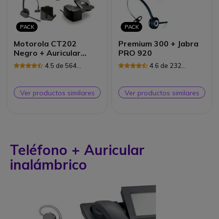
PACK
PACK
Motorola CT202
Premium 300 + Jabra
Negro + Auricular
PRO 920
Plantronics CS540 +
4.5 de 564
4.6 de 232
Descolgador
Reseñas
Reseñas
Ver productos similares
Ver productos similares
Teléfono + Auricular
inalámbrico