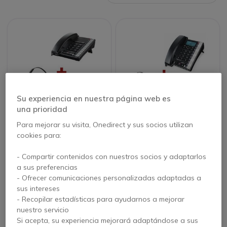
Su experiencia en nuestra página web es
una prioridad
PACK
PACK
Para mejorar su visita, Onedirect y sus socios utilizan
Premium 200 +
Premium 300 +
cookies para:
Plantronics CS540
Plantronics CS540
4.5 de 464
4.5 de 504
- Compartir contenidos con nuestros socios y adaptarlos
Reseñas
Reseñas
a sus preferencias
- Ofrecer comunicaciones personalizadas adaptadas a
Ver productos similares
Ver productos similares
sus intereses
- Recopilar estadísticas para ayudarnos a mejorar
nuestro servicio
Si acepta, su experiencia mejorará adaptándose a sus