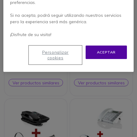
preferencias.
Si no acepta, podrá seguir utilizando nuestros servicios
pero la experiencia será más genérica.
¡Disfrute de su visita!
PACK
PACK
Depaepe Premium
Motorola CT202
Personalizar
ACEPTAR
300 Blanco +
Blanco + Auricular
cookies
Plantronics CS540
Plantronics CS540 +
4.5 de 466
4.5 de 568
Descolgador
Reseñas
Reseñas
Ver productos similares
Ver productos similares