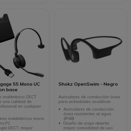
e red RJ45 no incluido
de reunión
ngage 55 Mono UC
Shokz OpenSwim - Negro
USB-C con base
ar inalámbrico DECT
Auriculares de conducción ósea
e una calidad de
para actividades acuáticas
ofesional en cualquier
Auriculares de conducción
ósea resistentes al agua
ares inalámbricos mono
(IP68)
ara PC
Diseño de oreja abierta:
ogía DECT: mayor
mayor comodidad de uso