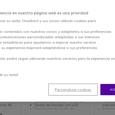
ás vendido
iencia en nuestra página web es una prioridad
ar su visita, Onedirect y sus socios utilizan cookies para:
ir contenidos con nuestros socios y adaptarlos a sus preferencias
 comunicaciones personalizadas adaptadas a sus intereses
ar estadísticas para ayudarnos a mejorar nuestro servicio
, su experiencia mejorará adaptándose a sus preferencias.
pta, podrá seguir utilizando nuestros servicios pero la experiencia s
Alcatel-Lucent ALE-30H
Neat Ba
de su visita!
eo USB
El teléfono híbrido de sobremesa
Barra de 
 pequeñas
de alta calidad e interacción
salas de 
sencilla y elegante
nueva
Barra d
Personalizar cookies
AC
 uno
Teléfono IP de sobremesa
para sa
reunión
híbrido digital/IP
median
Pantalla LCD de 3,5" en color
Panel d
nsor 4K
Teclas de función con LED
indica
Tecnología de audio de
Sistem
 120° con
banda ancha
altavo
as