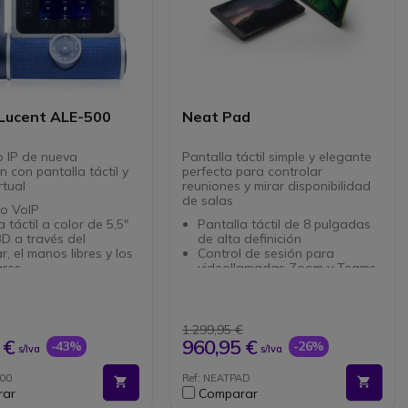
-Lucent ALE-500
Neat Pad
o IP de nueva
Pantalla táctil simple y elegante
 con pantalla táctil y
perfecta para controlar
rtual
reuniones y mirar disponibilidad
de salas
no VoIP
a táctil a color de 5,5"
Pantalla táctil de 8 pulgadas
D a través del
de alta definición
r, el manos libres y los
Control de sesión para
ares
videollamadas Zoom y Teams
fonos con cancelación
Conectividad a través de
acústico
Ethernet
as sensibles al contexto
Incluye accesorios de montaje
las programables
a pared y sobremesa
1.299,95 €
ustable de 25° a 60
Posibilidad de integrar en
 €
960,95 €
-43%
-26%
s/Iva
s/Iva
imentación directa por
pared o encima de la mesa
thernet
Certificado para Microsoft
500
Ref: NEATPAD
vidad: doble RJ45, RJ9,
Teams y Zoom
rar
Comparar
 NFC
Perfecta para cualquier sala