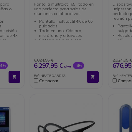
 para
Pantalla multitáctil 65” todo en
Dispositi
eñas o
uno perfecta para salas de
uniperson
reuniones colaborativas
perfecto 
reunión 
ión
Pantalla multitáctil 4K de 65
e
pulgadas
Pantall
e visión
Todo en uno: Cámara,
pulgad
oom de 4x
micrófono y altavoces
Resoluc
s en
Sistema de audio con
MP
 la
cancelación de eco y
Sistem
supresión de ruido
Audio 
vés de
Cámara gran angular de 120°
y supre
Matriz de 5 micrófonos
Altavoc
6.824,95 €
2.924,95 
n audio
integrados
y woofe
6.297,95 €
676,95
44%
-8%
s/Iva
eco y
Conexión a través de Wifi y
Integra
Ethernet
micróf
Ref: NEATBOARD65
Ref: NEATF
e montaje:
Incluye soporte de mesa y 2
Conecti
Comparar
Compa
 monitor
Neat Markers
minicon
om y
Tecnología con funciones
Campo d
para compartir contenido,
resoluc
tomar notas, etc.
8x
Certificado para Microsoft
Certifi
Teams y Zoom
Zoom