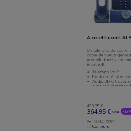
Alcatel-Lucent AL
Un teléfono de sobrem
cable de nueva genera
pantalla táctil y conex
Bluetooth.
Teléfono VoIP
Pantalla táctil en co
Audio 3D a través d
auricular, el manos l
auriculares
3 micrófonos con ca
de eco acústico
Base ajustable de 2
439,95 €
Conectividad: RJ45 d
364,95 €
-17
s/Iva
USB-C, NFC, Bluetoo
PoE: Alimentación di
Ref: ALALE400BT
cable Ethernet
Comparar
Cable de red RJ45 no