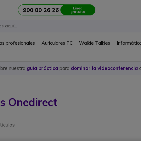
Linea
900 80 26 26
gratuita
as profesionales
Auriculares PC
Walkie Talkies
Informátic
ubre nuestra
guía práctica
para
dominar la videoconferencia
c
s Onedirect
tículos