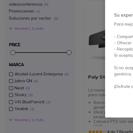
videoconferencia
5
Icon
M
Promociones
1
Su exper
Soluciones por sector
6
Para mejor
Mostrar (
1
) más
- Compart
- Ofrecer
PRICE
- Recopil
Si acepta
MARCA
Si no ace
Alcatel-Lucent Enterprise
genérica.
6
Poly Studio R30
Jabra GN
6
¡Disfrute 
Neat
5
La nueva barra de víd
para salas de reunión
Shokz
5
VXi BlueParrott
Barra de vídeo de 
2
generación todo en
Yealink
1
Ideal para salas de 
pequeñas
Mostrar (
1
) más
Cámara PTZ con se
UHD
Campo de visión de
4 de 1 Reseñ