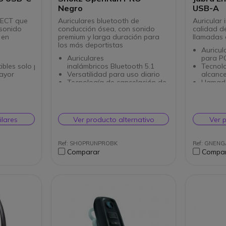
Negro
USB-A
 DECT que
Auriculares bluetooth de
Auricular
 sonido
conducción ósea, con sonido
calidad d
 en
premium y larga duración para
llamadas 
los más deportistas
Auricul
Auriculares
para P
ibles solo para PC
inalámbricos Bluetooth 5.1
Tecnol
ayor
Versatilidad para uso diario
alcanc
Tecnología de cancelación de
Llamad
ional ECM
ruido con doble micrófono
micróf
ido
Detector de humedad
micróf
ón ruido
Sistema multipunto:
reducci
emparejamiento simultáneo en
Contro
ilares
Ver producto alternativo
Ver 
2 dispositivos
complet
para
Sonido premium Shokz
voz
TurboPitch™ Technology
Tecnolo
Ref: SHOPRUNPROBK
Ref: GNEN
Resistente a la lluvia, sudor y
acústi
Comparar
Compa
polvo (certificado IP55)
Tiempo
Carga rápida (1 h)
hasta 
Autonomía: 10 horas
Conect
Certifi
Teams