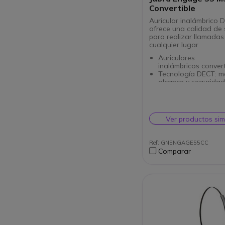
Convertible
Auricular inalámbrico
ofrece una calidad de
para realizar llamadas
cualquier lugar
Auriculares
inalámbricos convert
Tecnología DECT: m
alcance y seguridad
Micrófono unidirecc
con reducción de ru
Tecnología protecci
SafeTone 2.0
Ver productos sim
Autonomía 9 horas
Modelo certificado 
Microsoft Teams
Ref: GNENGAGE55CC
Comparar