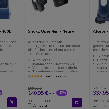
E-400BT
Shokz OpenRun - Negro
Alcatel
esa IP con
Auriculares bluetooth
El teléfon
ción con
sumergibles de conducción ósea
generación
ión
diseñados para el día a día de
teclado vi
los más deportistas
Teléfo
Auriculares
Pantall
lor de 4,3"
inalámbricos Bluetooth 5.1
Audio 3
el
Versatilidad para uso diario
auricula
ibres y los
Tecnología de cancelación de
auricul
ruido
3 micró
5 de 1 Reseñas
ncelación
Detector de humedad
de eco 
Sistema multipunto:
10 tecl
5° a 60
emparejamiento simultáneo en
+ 5 tec
597,95 €
169,35 €
ual, RJ9,
2 dispositivos
Base aj
337,95
140,95 €
%
-17%
s/Iva
th
Sonido estéreo
PoE: Al
recta por
PremiumPitch™ 2.0
cable E
Ref: ALALE
Ref: SHOPRUNBK
2 modos de ecualización
Conecti
Compa
Comparar
 incluido
personalizables
USB-C,