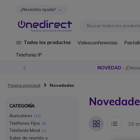
¿Necesitas ayuda?
Ir al contenido
Todos los productos
Videoconferencias
Pantall
Telefonía IP
NOVEDAD
- ¡Desc
Página principal
Novedades
Novedade
CATEGORÍA
Auriculares
13
Teléfonos Fijos
26 ar
6
Parrilla
Lista
Telefonía Móvil
7
Salas de reunión y