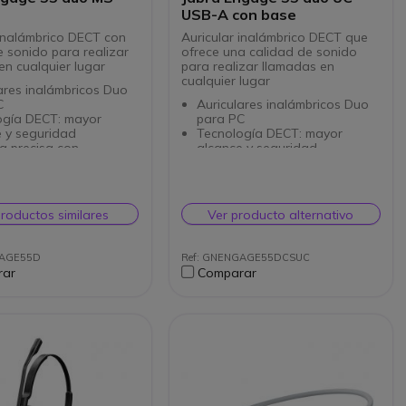
USB-A con base
 inalámbrico DECT con
Auricular inalámbrico DECT que
e sonido para realizar
ofrece una calidad de sonido
en cualquier lugar
para realizar llamadas en
cualquier lugar
ares inalámbricos Duo
C
Auriculares inalámbricos Duo
ogía DECT: mayor
para PC
e y seguridad
Tecnología DECT: mayor
a precisa con
alcance y seguridad
onos doble ECM +
Llamada precisa con
ono MEMS con
micrófonos doble ECM +
ón de ruido
micrófono MEMS con
ladores de rango
reducción de ruido
productos similares
Ver producto alternativo
o: óptima claridad de
Controladores de rango
completo: óptima claridad de
gía de protección
voz
GAGE55D
Ref: GNENGAGE55DCSUC
ca SafeTone 2.0
Tecnología de protección
rar
Comparar
 de conversación:
acústica SafeTone 2.0 a
13 horas
bordo
ividad: USB-A
Tiempo de conversación:
cación para Microsoft
hasta 13 horas
Conectividad: USB-A
Compatible con todas las
plataformas de UC
Base de carga incluida