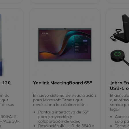
o
Sumergible (certificado IP67)
Cable d
108
Carga por inducción
magnética
Autonomía: 8 horas
E-120
Yealink MeetingBoard 65''
Jabra E
ón de
El nuevo sistema de visualización
El auricul
para Microsoft Teams que
que ofrec
d de sus
revoluciona la colaboración.
sonido pr
lugar
Pantalla interactiva de 65''
-300/ALE-
para proyección y
Auricul
0H/ALE 30H
colaboración de vídeo
solo p
n
Resolución 4K UHD de 3840 x
Tecnol