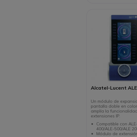
Fácil emparejamient
Bluetooth con ALE-
Alcatel-Lucent AL
Un módulo de expansi
pantalla doble en color que
amplía la funcionalida
extensiones IP.
Compatible con ALE
400/ALE-500/ALE 2
Módulo de extensió