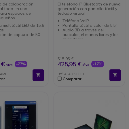
vo de colaboración
El teléfono IP Bluetooth de nueva
al todo en uno
generación con pantalla táctil y
para espacios de
teclado virtual.
pequeños
Teléfono VoIP
a multitáctil LED de 15,6
Pantalla táctil a color de 5,5"
as
Audio 3D a través del
ión de captura de 50
auricular, el manos libres y los
auriculares
a operativo: Neat OS
3 micrófonos con cancelación
con cancelación de eco
de eco acústico
sión de ruido
10 teclas sensibles al contexto
es integrados: Tweeter
+ 5 teclas programables
€
515,95 €
r frontales
Base ajustable de 25° a 60
 €
425,95 €
-77%
-17%
s/Iva
s/Iva
 una matriz de
PoE: Alimentación directa por
onos 3x
cable Ethernet
RAME
Ref: ALALE500BT
vidad: Bluetooth y
Conectividad: doble RJ45, RJ9,
rar
Comparar
ector USB - C
USB-C, NFC
e visión de alta
Cable de red RJ45 no incluido
ión de 113º y Zoom de
Fácil emparejamiento
Bluetooth con ALE-108
cado para Teams y