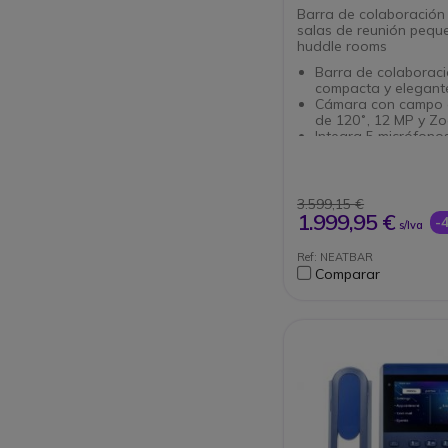
Barra de colaboración
salas de reunión pequ
huddle rooms
Barra de colaborac
compacta y elegant
Cámara con campo d
de 120˚, 12 MP y Z
Integra 5 micrófono
ángulo, optimizando
captación de voz
Conectividad: A tra
bluetooth y wifi
3.599,15 €
Tweeter: Altavoz co
1.999,95 €
-
s/Iva
con cancelación de 
supresión de ruido
Ref: NEATBAR
Incluye accesorios d
Comparar
sobremesa, pared y
Certificado para Zo
Microsoft Teams