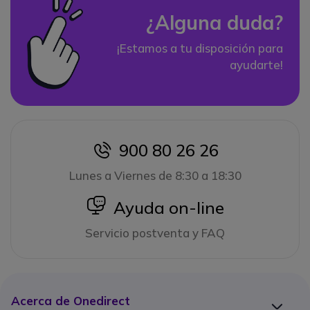
¿Alguna duda?
¡Estamos a tu disposición para
ayudarte!
900 80 26 26
icon
Lunes a Viernes de 8:30 a 18:30
icon
Ayuda on-line
Servicio postventa y FAQ
Acerca de Onedirect