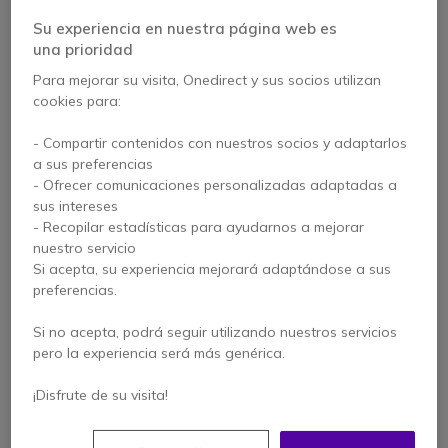
3 artículos
Su experiencia en nuestra página web es
una prioridad
Para mejorar su visita, Onedirect y sus socios utilizan
cookies para:
- Compartir contenidos con nuestros socios y adaptarlos
a sus preferencias
- Ofrecer comunicaciones personalizadas adaptadas a
sus intereses
- Recopilar estadísticas para ayudarnos a mejorar
nuestro servicio
Si acepta, su experiencia mejorará adaptándose a sus
Stella Office
Stella Office 900 -
preferencias.
repetidor de 4
Repetidor GSM
puertos
5 de 1 Reseñas
Si no acepta, podrá seguir utilizando nuestros servicios
(800+900+1800 Mhz)
pero la experiencia será más genérica.
1.399,95 €
s/Iva
Ver productos similares
¡Disfrute de su visita!