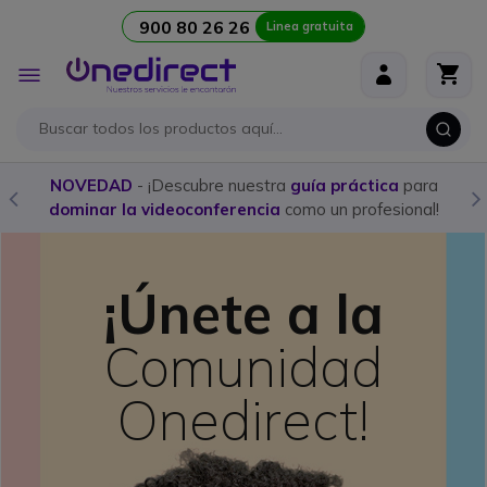
900 80 26 26
Linea gratuita
Ir al contenido
Toggle
Nav
NOVEDAD
- ¡Descubre nuestra
guía práctica
para
dominar la videoconferencia
como un profesional!
¡Únete a la
Comunidad
Onedirect!