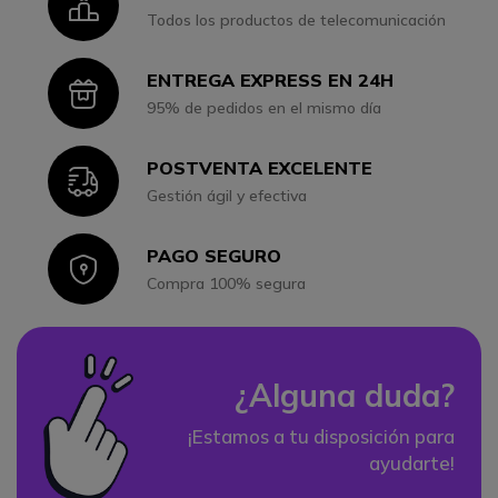
Icon
Todos los productos de telecomunicación
ENTREGA EXPRESS EN 24H
Icon
95% de pedidos en el mismo día
POSTVENTA EXCELENTE
Icon
Gestión ágil y efectiva
PAGO SEGURO
Icon
Compra 100% segura
¿Alguna duda?
¡Estamos a tu disposición para
ayudarte!