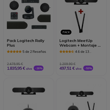
PACK
Pack Logitech Rally
Logitech MeetUp
Plus
Webcam + Montaje de
TV
5 de 2 Reseñas
4.6 de 13
Reseñas
2.478,95 €
1.209,90 €
1.835,95 €
497,51 €
-26%
-59%
s/Iva
s/Iva