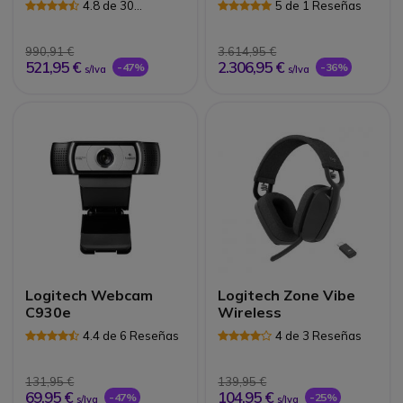
4.8 de 30
5 de 1 Reseñas
Reseñas
990,91 €
3.614,95 €
521,95 €
2.306,95 €
-47%
-36%
s/Iva
s/Iva
Logitech Webcam
Logitech Zone Vibe
C930e
Wireless
4.4 de 6 Reseñas
4 de 3 Reseñas
131,95 €
139,95 €
69,95 €
104,95 €
-47%
-25%
s/Iva
s/Iva