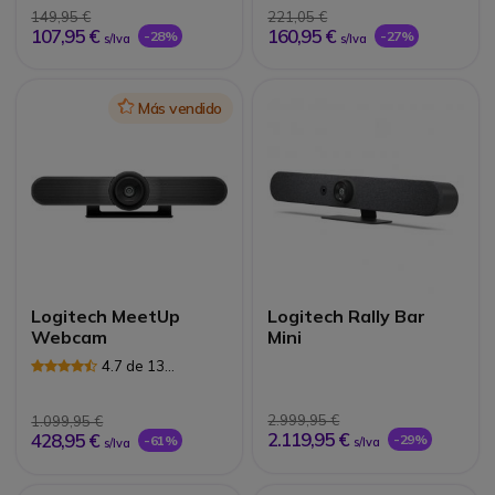
149,95 €
221,05 €
107,95 €
160,95 €
-28%
-27%
s/Iva
s/Iva
Icon
Más vendido
Logitech MeetUp
Logitech Rally Bar
Webcam
Mini
4.7 de 13
Reseñas
2.999,95 €
1.099,95 €
2.119,95 €
428,95 €
-29%
-61%
s/Iva
s/Iva