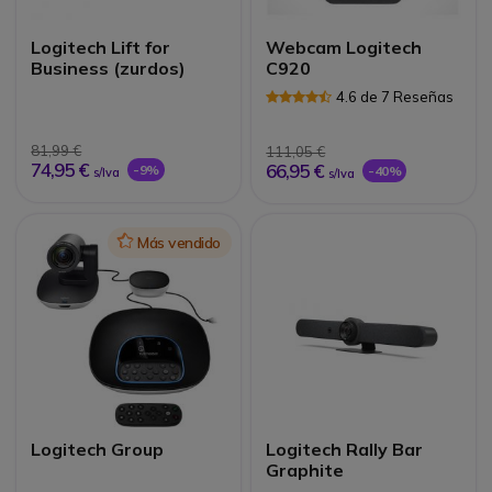
Logitech Lift for
Webcam Logitech
Business (zurdos)
C920
4.6 de 7 Reseñas
81,99 €
111,05 €
74,95 €
66,95 €
-9%
-40%
s/Iva
s/Iva
Icon
Más vendido
Logitech Group
Logitech Rally Bar
Graphite