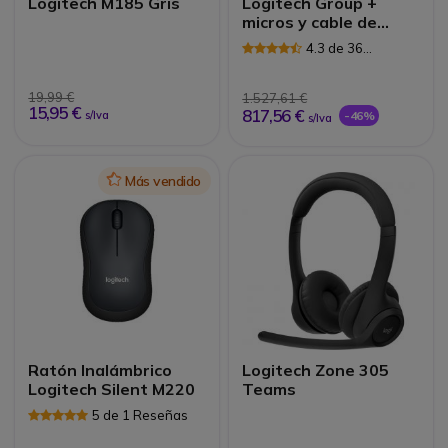
Logitech M185 Gris
Logitech Group +
micros y cable de
extensión
4.3 de 36
Reseñas
19,99 €
1.527,61 €
15,95 €
817,56 €
s/Iva
-46%
s/Iva
Icon
Más vendido
Ratón Inalámbrico
Logitech Zone 305
Logitech Silent M220
Teams
5 de 1 Reseñas