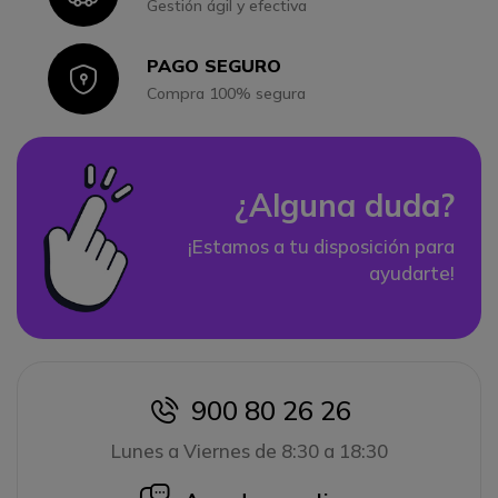
Gestión ágil y efectiva
PAGO SEGURO
Icon
Compra 100% segura
¿Alguna duda?
¡Estamos a tu disposición para
ayudarte!
900 80 26 26
icon
Lunes a Viernes de 8:30 a 18:30