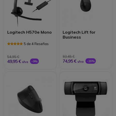
Logitech H570e Mono
Logitech Lift for
Business
5 de 4 Reseñas
93,45 €
54,95 €
74,95 €
49,95 €
-20%
-9%
s/Iva
s/Iva