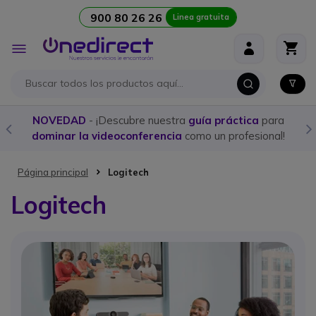
900 80 26 26
Linea gratuita
Ir al contenido
Toggle
Nav
Compra aquí los
mejores Walkies con licencia
y
programación personalizada
Página principal
Logitech
Logitech