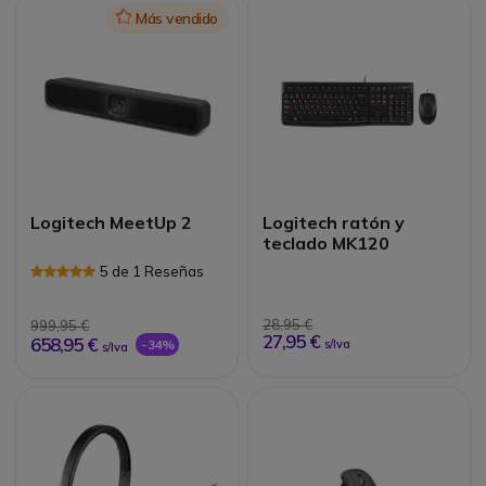
Icon
Más vendido
Logitech MeetUp 2
Logitech ratón y
teclado MK120
5 de 1 Reseñas
28,95 €
999,95 €
27,95 €
658,95 €
-34%
s/Iva
s/Iva