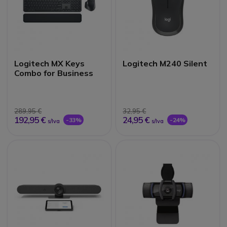
Logitech MX Keys
Logitech M240 Silent
Combo for Business
289,95 €
32,95 €
192,95 €
24,95 €
-33%
-24%
s/Iva
s/Iva