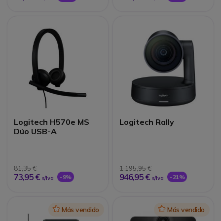
Logitech H570e MS
Logitech Rally
Dúo USB-A
81,35 €
1.195,95 €
73,95 €
946,95 €
-9%
-21%
s/Iva
s/Iva
Icon
Más vendido
Icon
Más vendido