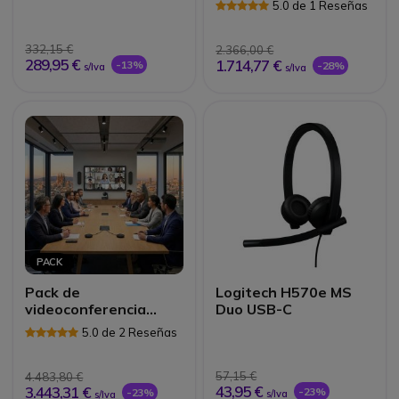
5.0 de 1 Reseñas
salas pequeñas
332,15 €
2.366,00 €
289,95 €
1.714,77 €
-13%
-28%
s/Iva
s/Iva
PACK
Pack de
Logitech H570e MS
videoconferencia
Duo USB-C
BYOD Logitech para
5.0 de 2 Reseñas
salas grandes
57,15 €
4.483,80 €
43,95 €
3.443,31 €
-23%
-23%
s/Iva
s/Iva