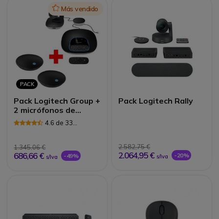
Icon
Más vendido
PACK
Pack Logitech Group +
Pack Logitech Rally
2 micrófonos de
expansión
4.6 de 33
Reseñas
2.582,75 €
1.345,06 €
2.064,95 €
686,66 €
-20%
-49%
s/Iva
s/Iva