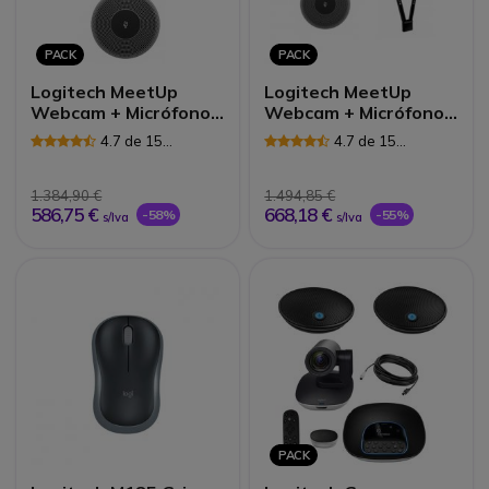
PACK
PACK
Logitech MeetUp
Logitech MeetUp
Webcam + Micrófono
Webcam + Micrófono
de expansión
+ Montaje TV
4.7 de 15
4.7 de 15
Reseñas
Reseñas
1.384,90 €
1.494,85 €
586,75 €
668,18 €
-58%
-55%
s/Iva
s/Iva
PACK