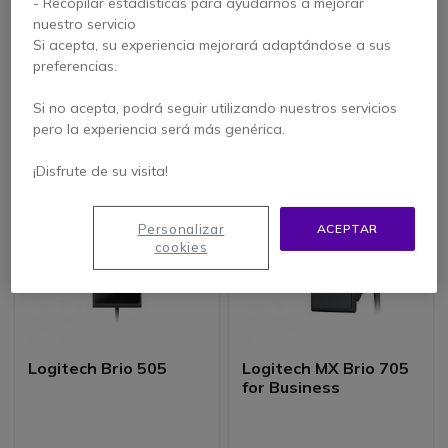
Logitech Zone 305 UC
Logitech Mouse M171
- Recopilar estadísticas para ayudarnos a mejorar
nuestro servicio
Si acepta, su experiencia mejorará adaptándose a sus
preferencias.
99,95 €
16,99 €
Si no acepta, podrá seguir utilizando nuestros servicios
78,95 €
8,95 €
-21%
-47%
s/Iva
s/Iva
pero la experiencia será más genérica.
¡Disfrute de su visita!
Personalizar
ACEPTAR
cookies
Logitech Brio 505
Logitech MX Brio 705
for Business