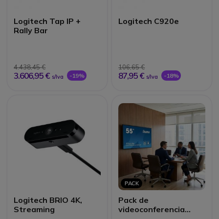
Logitech Tap IP +
Logitech C920e
Rally Bar
4.438,45 €
106,65 €
3.606,95 €
87,95 €
-19%
-18%
s/Iva
s/Iva
PACK
Logitech BRIO 4K,
Pack de
Streaming
videoconferencia
BYOD Logitech para