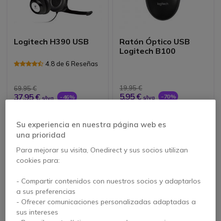
Logitech H390 USB
Ratón Óptico USB
Logitech B100
4.8 de 6 Reseñas
19,95 €
69,95 €
5,95 €
37,95 €
-70%
-46%
s/Iva
s/Iva
Su experiencia en nuestra página web es
una prioridad
Para mejorar su visita, Onedirect y sus socios utilizan
cookies para:
- Compartir contenidos con nuestros socios y adaptarlos
a sus preferencias
- Ofrecer comunicaciones personalizadas adaptadas a
sus intereses