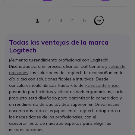
Página
Página - Siguiente
Actualmente estás leyendo página
1
Página
2
Página
3
Página
4
Página
5
Todas las ventajas de la marca
Logitech
¡Aumenta tu rendimiento profesional con Logitech!
Diseñadas para empresas, oficinas, Call Centers y
salas de
reuniones
, las soluciones de Logitech te acompañan en tu
día a día con soluciones fiables e intuitivas. Desde
auriculares inalámbricos hasta kits de
videoconferencia
,
pasando por teclados y cámaras web ergonómicas, cada
producto está diseñado para garantizar la comodidad y
un rendimiento de audio/vídeo superior. En Onedirect.es
encontrarás todo el equipamiento Logitech adaptado a
las necesidades de los profesionales, con el
asesoramiento de nuestros expertos para elegir las
mejores opciones.