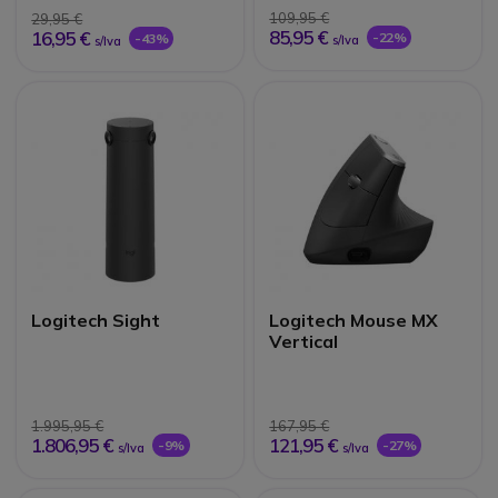
109,95 €
29,95 €
85,95 €
16,95 €
-22%
-43%
s/Iva
s/Iva
Logitech Sight
Logitech Mouse MX
Vertical
1.995,95 €
167,95 €
1.806,95 €
121,95 €
-9%
-27%
s/Iva
s/Iva