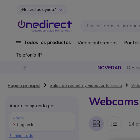
¿Necesitas ayuda?
Ir al contenido
Todos los productos
Videoconferencias
Pantall
Telefonía IP
NOVEDAD
- ¡Desc
Página principal
Salas de reunión y videoconferencia
Vide
Webcams 
Ahora comprando por
Marca
14 ar
Logitech
Parrilla
Lista
Eliminar todo