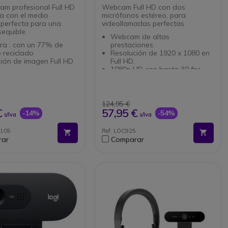
m profesional Full HD
Webcam Full HD con dos
a con el medio
micrófonos estéreo, para
 perfecta para una
videollamadas perfectas
equible.
Webcam de altas
ra : con un 77% de
prestaciones.
o reciclado
Resolución de 1920 x 1080 en
ión de imagen Full HD
Full HD.
1080p HD con hasta 30 fps.
ght 2: optimización de
Incorpora dos micrófonos
sición
frontales estéreo con
fono omnidireccional
reducción de ruido
l objetivo integrada
automática.
124,95 €
Plug & Play
Tecnología RightLight2 y
€
57,95 €
-14%
-54%
s/Iva
s/Iva
cado por Google Meet y
enfoque automático.
ebook
Ideal para conferencias con
O105
Ref: LOC925
gran calidad de imagen.
rar
Comparar