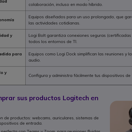
idad
colaboración, incluso en modo híbrido.
Equipos diseñados para un uso prolongado, que gara
onomía
las actividades cotidianas.
idad y
Logi Bolt garantiza conexiones seguras (certificadas 
todos los entornos de TI.
medida para
Equipos como Logi Dock simplifican las reuniones y la
audio.
lo y
Configura y administra fácilmente tus dispositivos d
prar sus productos Logitech en
ón de productos: webcams, auriculares, sistemas de
spositivos de entrada.
 perfecta con Teams y Zoom, para reuniones fluidas