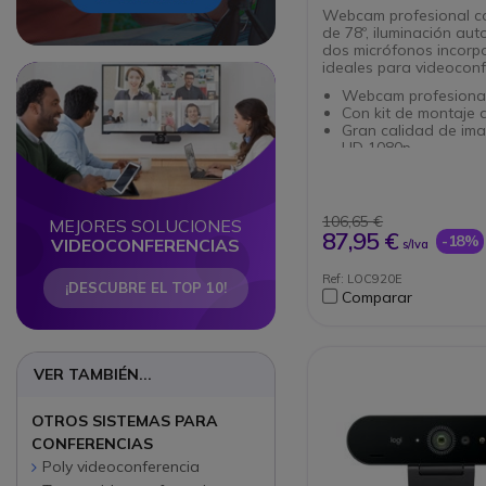
Webcam profesional c
de 78º, iluminación aut
dos micrófonos incorp
ideales para videocon
Circle
Circle
Webcam profesiona
Con kit de montaje 
Gran calidad de ima
HD 1080p
Enfoque automátic
Campo de visión: 78
Incorpora 2 micrófo
gran calidad de aud
106,65 €
MEJORES SOLUCIONES
Garantía 3 años
87,95 €
-18%
VIDEOCONFERENCIAS
s/Iva
Ref: LOC920E
¡DESCUBRE EL TOP 10!
Comparar
VER TAMBIÉN...
OTROS SISTEMAS PARA
CONFERENCIAS
Poly videoconferencia