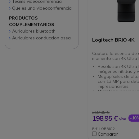
Teams videoconferencia
Que es una videoconferencia
PRODUCTOS
COMPLEMENTARIOS
Auriculares bluetooth
Auriculares conduccion osea
Logitech BRIO 4K
Captura la esencia de
momento con 4K Ultra 
Resolución 4K Ultra
imágenes nítidas y v
Megapíxeles de alta 
con 13 MP para deta
impresionantes.
Micrófono incorpor
garantiza un sonido
todas tus llamadas.
Interfaz USB para u
conexión rápida y fá
219,95 €
dispositivo.
198,95 €
-10
s/Iva
Diseño elegante en 
negro que se adapt
Ref: LOBRIO2
cualquier entorno.
Comparar