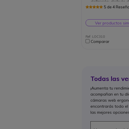
definición: disfrute 
videollamadas HD 
5 de 4 Reseñ
Micrófono con canc
ruido: disfrute de d
más claras, sin ruid
Ver productos sim
Resolución de 5 meg
tome fotos de alta 
Ref: LOC310
Comparar
Todas las ve
¡Aumenta tu rendimie
acompañan en tu día 
cámaras web ergonóm
encontrarás todo el
las mejores opciones