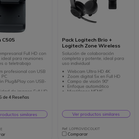
h C505
Pack Logitech Brio +
Logitech Zone Wireless
presarial Full HD con
Solución de colaboración
 ideal para reuniones
completa y potente, ideal para
es o teletrabajo
uso individual
 profesional con USB
Webcam Ultra HD 4K
u PC
Zoom digital 5x en Full HD
ón Plug&Play con USB-
Campo de visión 90º
Enfoque automático
lidad de imagen Full HD
Micrófonos MEMS
0fps
omnidireccionales
5 de 4 Reseñas
e visión 60º para
Auricular inalámbrico con
 su equipo
conexión USB y Bluetooth
sidad para mejorar sus
Botón de supresión activa de
Ver productos similares
productos similares
lamadas
ruido para aislamiento
ono integrado para un
completo
natural
Conexión Plug&Play: webcam
Ref: LOPROVIDCOLKIT
5E
tegrado
y auricular
Comparar
rar
ía 3 años
Optimizado para Microsoft