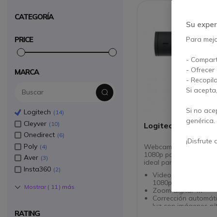
CATEGORÍA
Su exper
Para mejor
PRICE
- Compart
- Ofrecer
MARCA
- Recopil
Si acepta
Si no ace
Logitech
14
genérica.
Cleyver
10
Logitech Brio 505
Onedirect
6
¡Disfrute 
Poly
Webcam profesional Fu
4
1080p para entorno em
Aver
3
ideal para el trabajo h
Insta360
2
Videoconferencias F
1080p
Mostrar (
11
) más
Zoom digital 4x
Corrección automáti
luz con imágenes ní
RATING
Micrófonos duales 