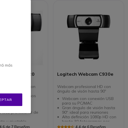
erá más
Logitech C920
Logitech Webcam C930e
b profesional con
Webcam profesional HD con
78º, iluminación
ángulo de visón hasta 90º
a y dos micrófonos
Webcam con conexión USB
EPTAR
dos ideales para
para su PC/MAC
erencias
Gran ángulo de visión hasta
 web profesional de
90º: ideal para reuniones
Alta definición 1080p HD con
to y ajustable
hasta 30 fotogramas por
 1080p
segundo
4.6 de 7 Reseñas
4.4 de 6 Reseñas