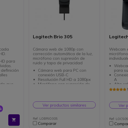
Logitech Brio 305
Logitec
 cada
Cámara web de 1080p con
Webcam em
HD.
corrección automática de la luz,
micrófono
micrófono con supresión de
individual
 HD para
ruido y tapa de privacidad
ívidas.
Webcam
definición
Cámara web para PC con
para s
lles
conexión USB-C
Conexi
Resolución Full HD a 1080px
A
ado que
Micrófono con supresión de
Alta ca
 claro en
ruido
720p 3
Tapa de privacidad integrada
Campo d
na
Clip de montaje incorporado
centrar
cil con tu
Certificación para Microsoft
Lumino
Ver productos similares
Ver 
Teams, Zoom y Google Meet
videol
%
color
Micróf
a a
sonido 
Ref: LOBRIO305
Ref: LOC50
Clip in
Comparar
Compa
Garant