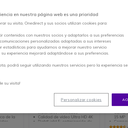
iencia en nuestra página web es una prioridad
ar su visita, Onedirect y sus socios utilizan cookies para:
ir contenidos con nuestros socios y adaptarlos a sus preferencias
 comunicaciones personalizadas adaptadas a sus intereses
ar estadísticas para ayudarnos a mejorar nuestro servicio
, su experiencia mejorará adaptándose a sus preferencias.
pta, podrá seguir utilizando nuestros servicios pero la experiencia s
Logitech MX Brio 705 for
Webcam 
Business
de su visita!
ll HD
Cámara web 4K duradera e
Cámara we
presarial,
inteligente, perfecta para
ángulo de 
íbrido
empleados y directivos
automátic
Personalizar cookies
AC
avanzados.
incorpora
ull HD
videoconf
Duradera: con un 82% de
materiales reciclados
Cámara
ca de la
Calidad de vídeo Ultra HD 4K
15 MP
tidas
RightLight 5: optimización de
Compac
con
la imagen
Full HD