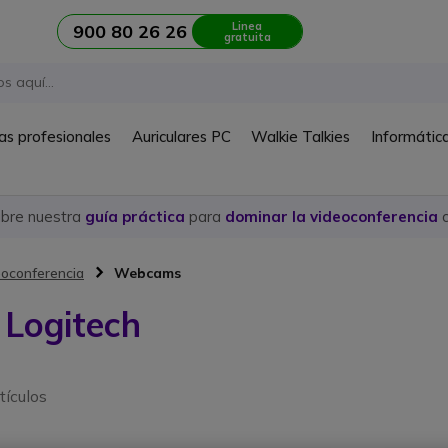
Linea
900 80 26 26
gratuita
as profesionales
Auriculares PC
Walkie Talkies
Informátic
ubre nuestra
guía práctica
para
dominar la videoconferencia
c
oconferencia
Webcams
Logitech
tículos