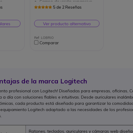
de
Campo de visión expansivo
720p
Enfoque automático
as
5 de 2 Reseñas
elación de
Micrófonos omnidireccionales
iscusiones
Conexión USB Plug and Play
o ambiental
Tecnología de sensor de
ilares
Ver producto alternativo
apíxeles:
infrarrojos
resolución
Garantía de 3 años
Ref: LOBRIO
Comparar
ntajas de la marca Logitech
nto profesional con Logitech! Diseñadas para empresas, oficinas, C
a día con soluciones fiables e intuitivas. Desde auriculares inalámb
icas, cada producto está diseñado para garantizar la comodidad y
 equipamiento Logitech adaptado a las necesidades de los profesion
.
Ratones, teclados, auriculares y cámaras web diseñado