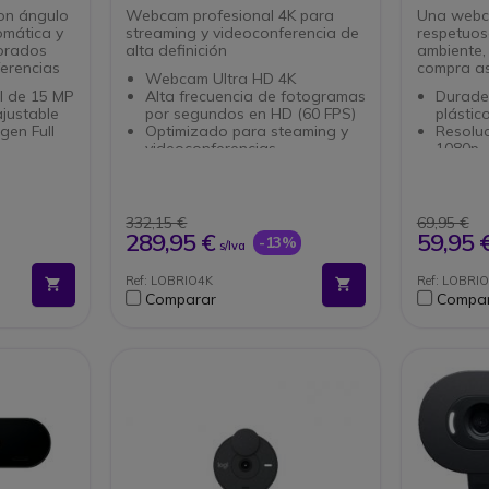
on ángulo
Webcam profesional 4K para
Una webca
omática y
streaming y videoconferencia de
respetuos
orados
alta definición
ambiente,
ferencias
compra as
Webcam Ultra HD 4K
l de 15 MP
Alta frecuencia de fotogramas
Durade
ajustable
por segundos en HD (60 FPS)
plástic
gen Full
Optimizado para steaming y
Resoluc
videoconferencias
1080p
o
Campo visual ancho ajustable
RightLi
º
Licencia Premium de 12 meses
la expo
nos para
en XSplit
1 micró
io
Compatible con XSplit, OBS,
Tapa de
332,15 €
69,95 €
Skype y Zoom
USB-A 
289,95 €
59,95 
-13%
s/Iva
Inicio de sesión instantáneo
Certifi
con Windows Hello
Chrom
Ref: LOBRIO4K
Ref: LOBRI
Comparar
Compa