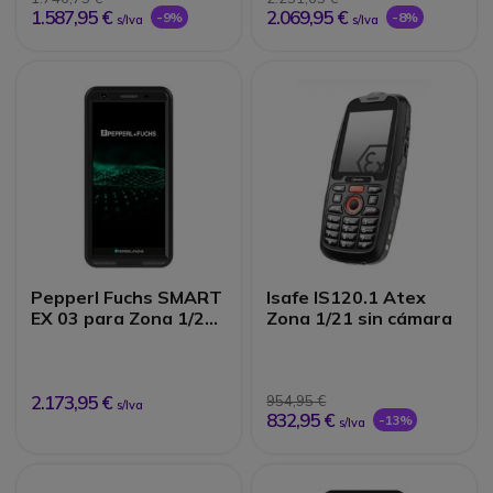
1.587,95 €
2.069,95 €
-9%
-8%
s/Iva
s/Iva
Pepperl Fuchs SMART
Isafe IS120.1 Atex
EX 03 para Zona 1/21
Zona 1/21 sin cámara
-Sin cámara
2.173,95 €
954,95 €
s/Iva
832,95 €
-13%
s/Iva