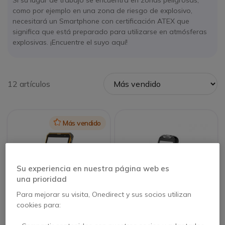
Si su lugar de trabajo se encuentra en zonas peligrosas,
como por ejemplo en una zona de riesgo de explosivo,
necesitará un Smartphone con certificación ATEX que
significa que está preparado para utilizarse en atmósferas
explosivas. ¡Encuentre el suyo aquí!
12 artículos
Icon
Más vendido
Su experiencia en nuestra página web es
una prioridad
Para mejorar su visita, Onedirect y sus socios utilizan
cookies para:
Isafe IS880.2
ISafe IS120.2