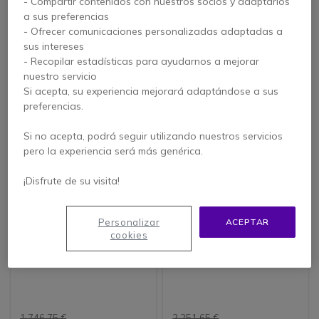
- Compartir contenidos con nuestros socios y adaptarlos
a sus preferencias
5 de 3 Reseñas
- Ofrecer comunicaciones personalizadas adaptadas a
sus intereses
575,00 €
888,75 €
- Recopilar estadísticas para ayudarnos a mejorar
550,95 €
807,95 €
-4%
-9%
s/Iva
s/Iva
nuestro servicio
Si acepta, su experiencia mejorará adaptándose a sus
preferencias.
Si no acepta, podrá seguir utilizando nuestros servicios
pero la experiencia será más genérica.
¡Disfrute de su visita!
Personalizar
ACEPTAR
cookies
Isafe IS540.2
Isafe IS540.1
1.746,75 €
2.251,65 €