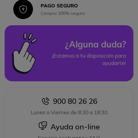
PAGO SEGURO
Icon
Compra 100% segura
¿Alguna duda?
¡Estamos a tu disposición para
ayudarte!
900 80 26 26
icon
Lunes a Viernes de 8:30 a 18:30
icon
Ayuda on-line
Servicio postventa y FAQ