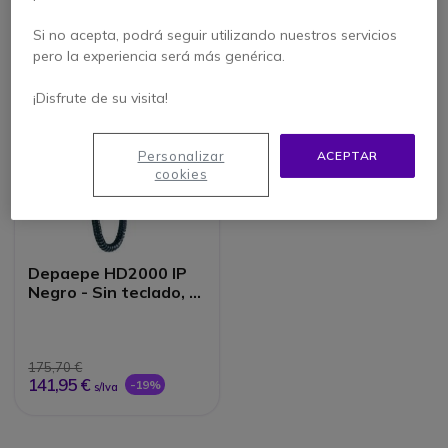
74,95 €
43,95 €
39,95 €
38,95 €
-48%
s/Iva
s/Iva
Si no acepta, podrá seguir utilizando nuestros servicios
pero la experiencia será más genérica.
¡Disfrute de su visita!
Personalizar
ACEPTAR
cookies
Depaepe HD2000 IP
Negro - Sin teclado, 1
número de llamada
175,70 €
141,95 €
-19%
s/Iva