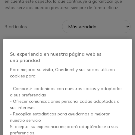
en cuenta este aspecto, lo que contribuye a garantizar que
estos servicios puedan prestarse siempre de forma eficaz.
3 artículos
Icon
Más vendido
Su experiencia en nuestra página web es
una prioridad
Para mejorar su visita, Onedirect y sus socios utilizan
cookies para:
- Compartir contenidos con nuestros socios y adaptarlos
a sus preferencias
- Ofrecer comunicaciones personalizadas adaptadas a
Yealink T31P
Depaepe Premium
sus intereses
300 Blanco
- Recopilar estadísticas para ayudarnos a mejorar
nuestro servicio
4.2 de 6 Reseñas
4.7 de 6 Reseñas
Si acepta, su experiencia mejorará adaptándose a sus
preferencias.