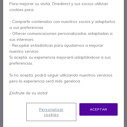
Para mejorar su visita, Onedirect y sus socios utilizan
Teléfono analógico alimentado por línea
cookies para:
10 teclas de marcación rápida
Tecla mute con LED
- Compartir contenidos con nuestros socios y adaptarlos
Compatible con audífonos
a sus preferencias
Montaje sobremesa / mural
Mostrar más
- Ofrecer comunicaciones personalizadas adaptadas a
sus intereses
- Recopilar estadísticas para ayudarnos a mejorar
Se entrega con
nuestro servicio
1 x Auricular
1 x Base del auricular
Si acepta, su experiencia mejorará adaptándose a sus
preferencias.
1 x Cable de conexión telefónica
1 x Cable del auricular
Manual
Si no acepta, podrá seguir utilizando nuestros servicios
pero la experiencia será más genérica.
Más versiones:
¡Disfrute de su visita!
Gigaset DESK 200 Blanco
Personalizar
ACEPTAR
cookies
43,95 €
14,95 €
s/Iva