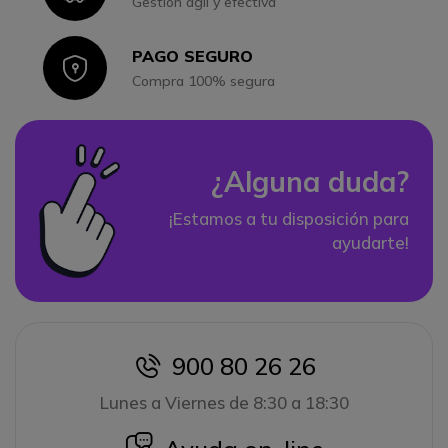
Gestión ágil y efectiva
PAGO SEGURO
Icon
Compra 100% segura
¿Alguna duda?
¡Estamos a tu disposición para
ayudarte!
900 80 26 26
icon
Lunes a Viernes de 8:30 a 18:30
icon