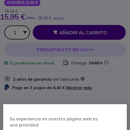
AHORRA 9,00 €
25,00 €
15,95 €
s/Iva
-
19,30 €
Iva incl.
Cantidad
AÑADIR AL CARRITO
PRESUPUESTO EN 4 H
21 productos
en stock
Entrega:
24/48 h
2 años de garantía
del fabricante
Paga en 3 pagos de
6,43 €
Mostrar más
Su experiencia en nuestra página web es
una prioridad
Características principales