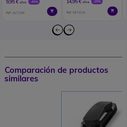
14,95 €
9,95 €
-25%
-41%
s/Iva
s/Iva
Ref: KET41N
Ref: ALT10N
Comparación de productos
similares