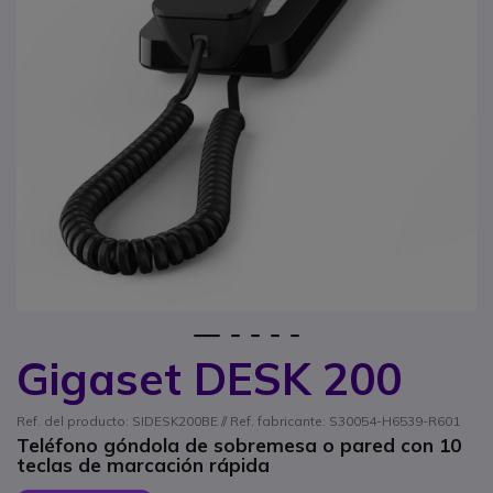
1
2
3
4
5
Gigaset DESK 200
Saltar al comienzo de la galería de imágenes
Ref. del producto: SIDESK200BE // Ref. fabricante: S30054-H6539-R601
Teléfono góndola de sobremesa o pared con 10
teclas de marcación rápida