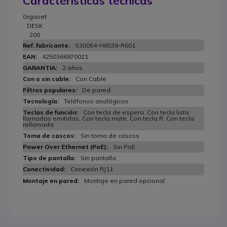
Características técnicas
Gigaset
DESK
200
S30054-H6539-R601
4250366870021
2 años
Con Cable
De pared
Teléfonos analógicos
Con tecla de espera, Con tecla lista
llamadas emitidas, Con tecla mute, Con tecla R, Con tecla
rellamada
Sin toma de cascos
Sin PoE
Sin pantalla
Conexión RJ11
Montaje en pared opcional