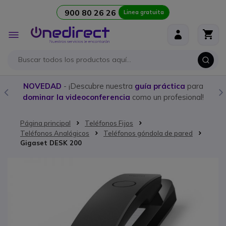
900 80 26 26
Linea gratuita
Ir al contenido
Toggle
Nav
NOVEDAD
- ¡Descubre nuestra
guía práctica
para
dominar la videoconferencia
como un profesional!
Página principal
Teléfonos Fijos
Teléfonos Analógicos
Teléfonos góndola de pared
Gigaset DESK 200
Saltar al final de la galería de imágenes