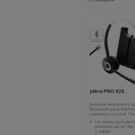
Protección acústica
SoundGuard™
Diadema acolchada
y suaves auriculare
imitación de cuero c
busto integrada.
Alcance de hasta 3
Hasta 12 horas de 
de la batería y 13 d
espera
Jabra PRO 925
Auricular inalámbrico 
Bluetooth para teléfo
sobremesa y móvil, Tabl
Un mismo auricular 
llamadas de tel. fijo
o tablet