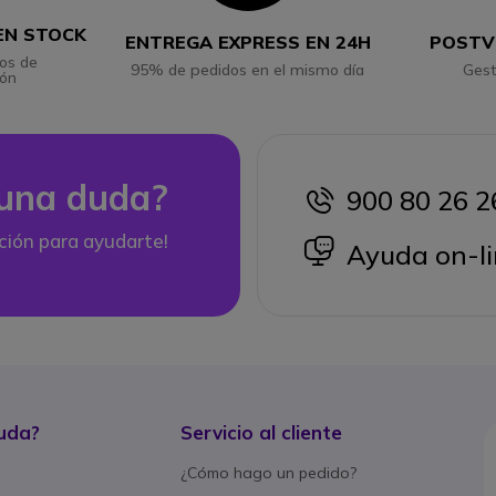
EN STOCK
ENTREGA EXPRESS EN 24H
POSTV
os de
95% de pedidos en el mismo día
Gest
ión
una duda?
900 80 26 2
icon
ción para ayudarte!
icon
Ayuda on-li
uda?
Servicio al cliente
¿Cómo hago un pedido?