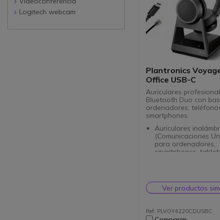
Videoconferencia
Logitech webcam
Plantronics Voyag
Office USB-C
Auriculares profesiona
Bluetooth Duo con bas
ordenadores, teléfonos
smartphones
Auriculares inalámb
(Comunicaciones Uni
para ordenadores,
smartphones, tablet
teléfonos fijos
Bluetooth y base c
por cable
Micrófono con canc
Ver productos sim
ruido para un sonid
en todos los entorn
trabajo
Ref: PLVOY4220CDUSBC
Dúo versión 2 auricu
Comparar