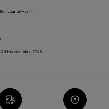
 llamadas de Móvil!
.
a.
,
GN Netcom Jabra
,
EPOS
…
Icon
Icon