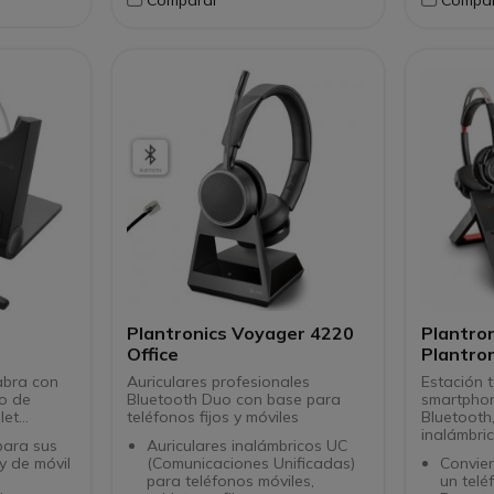
para un alcance máximo
simplif
Autonomía de 7 horas y 9 días
con Sma
, grandes
en modo de espera
El pack
s de
GN1000
on luz de
99% de
0 metros
duración
ías en
Plantronics Voyager 4220
Plantro
Office
Plantro
UC
Jabra con
Auriculares profesionales
Estación 
no de
Bluetooth Duo con base para
smartphon
et...
teléfonos fijos y móviles
Bluetooth,
inalámbri
para sus
Auriculares inalámbricos UC
 y de móvil
(Comunicaciones Unificadas)
Convie
para teléfonos móviles,
un telé