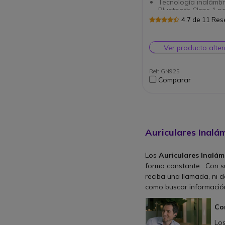
Tecnología inalámbr
Bluetooth Class 1 p
alcance de 50/100m
4.7 de 11 Re
Autonomía hasta 12
conversación
Sujeción cómoda de
Ver producto alter
diadema
Tecnología NFC par
simplificar el empar
Ref: GN925
con Smartphone y ta
Comparar
Compatible con
descolgadores de l
distancia (Ver nuest
Pack)
Auriculares Inalám
Los
Auriculares Inalám
forma constante. Con su
reciba una llamada, ni 
como buscar información
Co
Lo