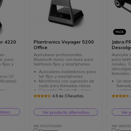
PACK
er 4220
Plantronics Voyager 5200
Jabra P
Office
Descolg
1000
les
Auriculares profesionales
Auricular 
e, para
Bluetooth mono con base para
para telé
 fijos y
teléfonos fijos y smartphones
móviles, Ta
descolgad
Auriculares inalámbricos para
llamadas 
ricos UC
tel. fijos y smartphones
ficadas)
Micrófonos con supresión de
Un mism
ruido para llamadas claras
llamada
as y
Conexión: Bluetooth y base
o tablet
conectada por cable
Tecnolo
4.8 de 3 Reseñas
onectada
Tecnología WindSmart:
Bluetoo
sonido óptimo en todos los
alcanc
elación de
entornos de trabajo
Autono
ilares
Ver producto alternativo
Ver 
o óptimo
Protección SoundGuard™
convers
os de
contra choques acústicos
Sujeci
BTE ergonómico
diadem
Ref: PLVOY5200O
Ref: GN925
lares
Alcance de hasta 30 metros
Tecnol
Comparar
Compa