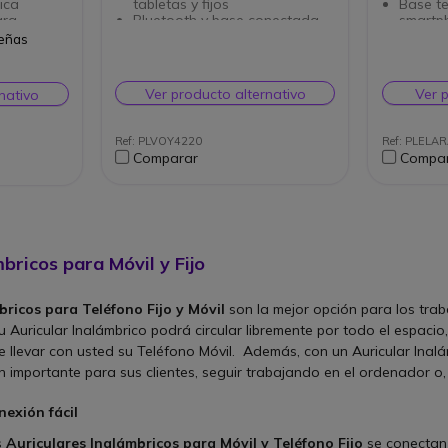
ica
tabletas y fijos
Base te
ara
Bluetooth y base conectada
smartp
por cable
Inlcuye
señas
 h. en
Micrófono con cancelación de
Poly Fo
ruido para un sonido óptimo
Con so
 tipo
en todos los entornos de
auricul
Ver producto alternativo
Ver 
nativo
trabajo
Cargad
a
Dúo versión 2 auriculares
cable 
ejamiento
Protección acústica
Compat
Ref: PLVOY4220
Ref: PLEL
blets
SoundGuard™
vía Blu
Comparar
Compa
Diadema acolchada, grandes
Optimi
lamada a
y suaves auriculares de
collabo
ra sección
imitación de cuero con luz de
Voice A
busto integrada.
Alcance de hasta 30 metros
Hasta 12 horas de duración
de la batería y 13 días en
bricos para Móvil y Fijo
espera
bricos para Teléfono Fijo y Móvil
son la mejor opción para los tra
 Auricular Inalámbrico podrá circular libremente por todo el espacio
de llevar con usted su Teléfono Móvil. Además, con un Auricular Inal
 importante para sus clientes, seguir trabajando en el ordenador o,
nexión fácil
s
Auriculares Inalámbricos para Móvil y Teléfono Fijo
se conectan 