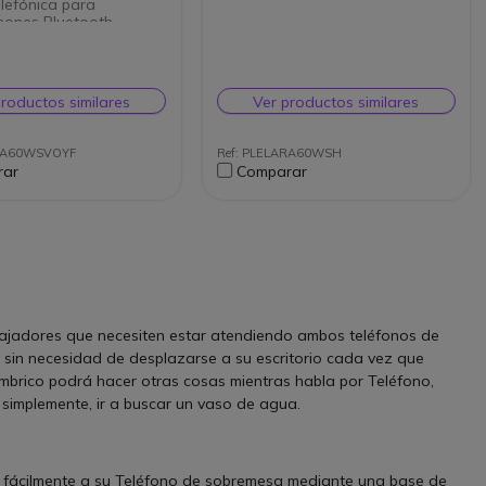
lefónica para
hones Bluetooth
 auricular inalámbrico
cus para móvil y tablet
porte de carga para
ares
productos similares
Ver productos similares
or inalámbrico y con
para smartphones
ible con iOS y Android
ARA60WSVOYF
Ref: PLELARA60WSH
etooth
rar
Comparar
zado Microsoft Teams
ration con Cortana
ssistant
bajadores que necesiten estar atendiendo ambos teléfonos de
, sin necesidad de desplazarse a su escritorio cada vez que
ámbrico podrá hacer otras cosas mientras habla por Teléfono,
 simplemente, ir a buscar un vaso de agua.
fácilmente a su Teléfono de sobremesa mediante una base de