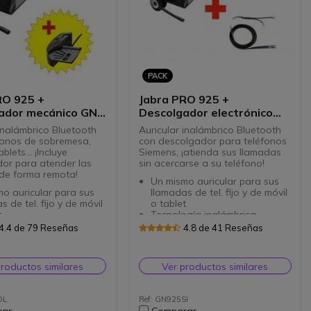
PACK
RO 925 +
Jabra PRO 925 +
ador mecánico GN
Descolgador electrónico
para tel. Siemens
inalámbrico Bluetooth
Auricular inalámbrico Bluetooth
fonos de sobremesa,
con descolgador para teléfonos
blets... ¡Incluye
Siemens, ¡atienda sus llamadas
or para atender las
sin acercarse a su teléfono!
de forma remota!
Un mismo auricular para sus
o auricular para sus
llamadas de tel. fijo y de móvil
s de tel. fijo y de móvil
o tablet.
.
Tecnología inalámbrica
gía inalámbrica
Bluetooth Class 1 para
4.4 de 79 Reseñas
4.8 de 41 Reseñas
th Class 1 para
alcance de 50/100m.
e de 50/100m.
Autonomia hasta 12 h. en
mia hasta 12 h. en
conversación.
productos similares
Ver productos similares
ación.
Sujeción cómoda de tipo
ón cómoda de tipo
diadema.
a.
Tecnología NFC para
DL
Ref: GN925SI
ogía NFC para
simplificar el emparejamiento
rar
Comparar