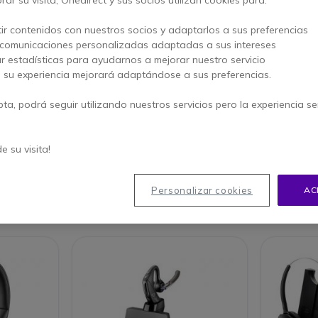
rico para teléfonos fijos y móviles
proporciona una alta
ir contenidos con nuestros socios y adaptarlos a sus preferencias
rta
máxima libertad de movimientos.
Gracias a estos
 comunicaciones personalizadas adaptadas a sus intereses
overse y
trabajar con las manos libres
siendo así más
ar estadísticas para ayudarnos a mejorar nuestro servicio
ar
con una postura cómoda y correcta
.
, su experiencia mejorará adaptándose a sus preferencias.
pta, podrá seguir utilizando nuestros servicios pero la experiencia s
AR : GUÍA DE
GUÍA DE COMPRA
Guide
DE ACCESORIOS
CULARES
de su visita!
Personalizar cookies
AC
ículos