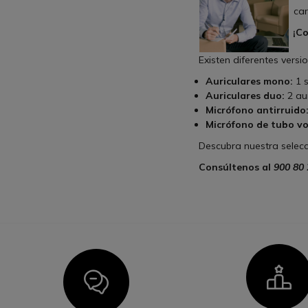
car
¡Co
Existen diferentes versi
Auriculares mono:
1 s
Auriculares duo:
2 aur
Micrófono antirruido
Micrófono de tubo vo
Descubra nuestra selecc
Consúltenos al
900 80 
I
Icon