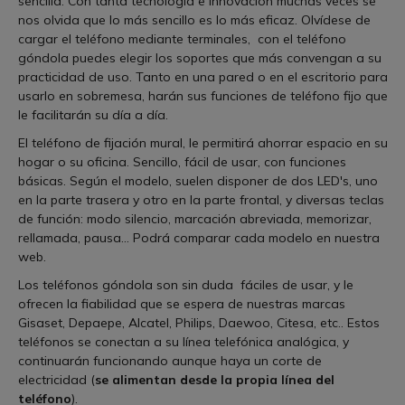
sencilla. Con tanta tecnología e innovación muchas veces se
nos olvida que lo más sencillo es lo más eficaz. Olvídese de
cargar el teléfono mediante terminales, con el teléfono
góndola puedes elegir los soportes que más convengan a su
practicidad de uso. Tanto en una pared o en el escritorio para
usarlo en sobremesa, harán sus funciones de teléfono fijo que
le facilitarán su día a día.
El teléfono de fijación mural, le permitirá ahorrar espacio en su
hogar o su oficina. Sencillo, fácil de usar, con funciones
básicas. Según el modelo, suelen disponer de dos LED's, uno
en la parte trasera y otro en la parte frontal, y diversas teclas
de función: modo silencio, marcación abreviada, memorizar,
rellamada, pausa... Podrá comparar cada modelo en nuestra
web.
Los teléfonos góndola son sin duda fáciles de usar, y le
ofrecen la fiabilidad que se espera de nuestras marcas
Gisaset, Depaepe, Alcatel, Philips, Daewoo, Citesa, etc.. Estos
teléfonos se conectan a su línea telefónica analógica, y
continuarán funcionando aunque haya un corte de
electricidad (
se alimentan desde la propia línea del
teléfono
).