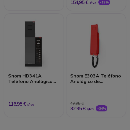
154,95 €
-12%
s/Iva
Snom HD341A
Snom E303A Teléfono
Teléfono Analógico
Analógico de
DECT Hotel
Emergencia Mural
116,95 €
49,95 €
s/Iva
32,95 €
-34%
s/Iva