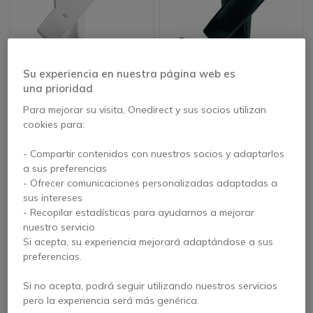
Su experiencia en nuestra página web es
una prioridad
Alcatel Temporis 10
Alcatel Temporis 10
blanco
Para mejorar su visita, Onedirect y sus socios utilizan
cookies para:
3 de 44 Reseñas
4.5 de 47
Reseñas
- Compartir contenidos con nuestros socios y adaptarlos
24,95 €
16,95 €
a sus preferencias
9,95 €
9,95 €
-60%
-41%
s/Iva
s/Iva
- Ofrecer comunicaciones personalizadas adaptadas a
sus intereses
- Recopilar estadísticas para ayudarnos a mejorar
nuestro servicio
Si acepta, su experiencia mejorará adaptándose a sus
preferencias.
Si no acepta, podrá seguir utilizando nuestros servicios
pero la experiencia será más genérica.