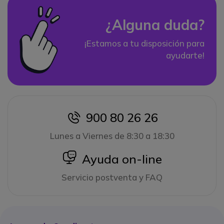
¿Alguna duda?
¡Estamos a tu disposición para
ayudarte!
900 80 26 26
icon
Lunes a Viernes de 8:30 a 18:30
icon
Ayuda on-line
Servicio postventa y FAQ