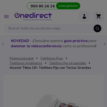
900 80 26 26
Linea gratuita
Ir al contenido
Toggle
Nav
NOVEDAD
- ¡Descubre nuestra
guía práctica
para
Co
dominar la videoconferencia
como un profesional!
Página principal
Teléfonos Fijos
Teléfonos Analógicos
Teléfono fijo sin pantalla
Alcatel TMax 10+ Teléfono Fijo con Teclas Grandes
Saltar al final de la galería de imágenes