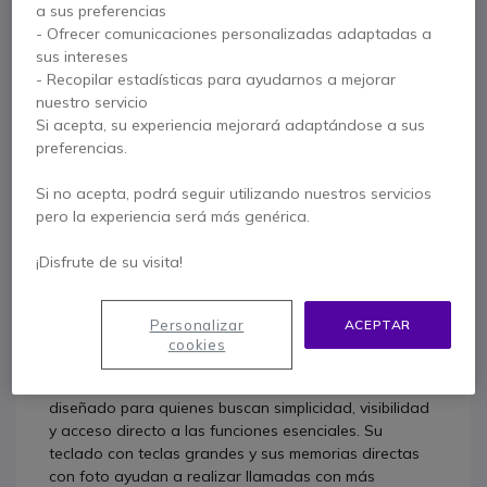
Contacte a nuestros expertos -
Linea gratuita
a sus preferencias
- Ofrecer comunicaciones personalizadas adaptadas a
900 80 26 26
F.A.Q
Live Chat
sus intereses
- Recopilar estadísticas para ayudarnos a mejorar
nuestro servicio
Si acepta, su experiencia mejorará adaptándose a sus
preferencias.
Descripción producto
Si no acepta, podrá seguir utilizando nuestros servicios
pero la experiencia será más genérica.
Alcatel TMax 10 para una
marcación más sencilla y
¡Disfrute de su visita!
acceso rápido a tus
Personalizar
ACEPTAR
contactos habituales
cookies
El Alcatel TMax 10 es un teléfono fijo analógico
diseñado para quienes buscan simplicidad, visibilidad
y acceso directo a las funciones esenciales. Su
teclado con teclas grandes y sus memorias directas
con foto ayudan a realizar llamadas con más