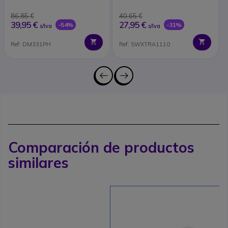
86,85 €
40,65 €
39,95 €
27,95 €
-54%
-31%
s/Iva
s/Iva
Ref: DM331PH
Ref: SWXTRA1110
Comparación de productos
similares