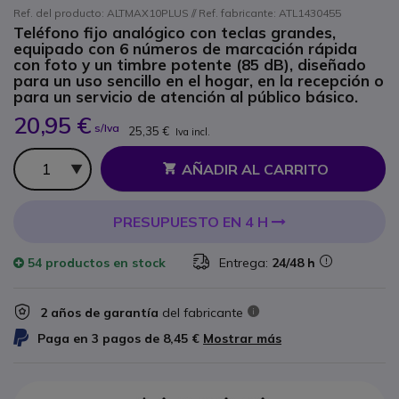
Ref. del producto: ALTMAX10PLUS // Ref. fabricante: ATL1430455
Teléfono fijo analógico con teclas grandes,
equipado con 6 números de marcación rápida
con foto y un timbre potente (85 dB), diseñado
para un uso sencillo en el hogar, en la recepción o
para un servicio de atención al público básico.
20,95 €
s/Iva
25,35 €
Iva incl.
Cantidad
AÑADIR AL CARRITO
PRESUPUESTO EN 4 H
54 productos
en stock
Entrega:
24/48 h
2 años de garantía
del fabricante
Paga en 3 pagos de
8,45 €
Mostrar más