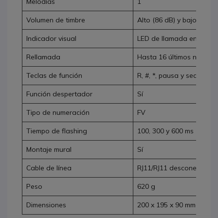
Melodías
1
Volumen de timbre
Alto (86 dB) y bajo (65 d
Indicador visual
LED de llamada entrante
Rellamada
Hasta 16 últimos númer
Teclas de función
R, #, *, pausa y secreto
Función despertador
Sí
Tipo de numeración
FV
Tiempo de flashing
100, 300 y 600 ms
Montaje mural
Sí
Cable de línea
RJ11/RJ11 desconectable
Peso
620 g
Dimensiones
200 x 195 x 90 mm