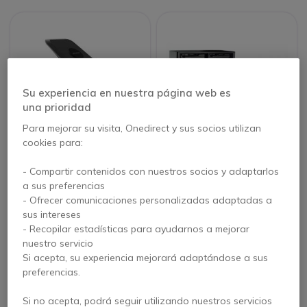
Su experiencia en nuestra página web es
una prioridad
Para mejorar su visita, Onedirect y sus socios utilizan
cookies para:
Crosscall X–DOCK
XLcharge - Estación
de carga con 12
- Compartir contenidos con nuestros socios y adaptarlos
power bank
a sus preferencias
- Ofrecer comunicaciones personalizadas adaptadas a
sus intereses
Ver productos similares
Ver productos similares
- Recopilar estadísticas para ayudarnos a mejorar
nuestro servicio
Si acepta, su experiencia mejorará adaptándose a sus
preferencias.
Si no acepta, podrá seguir utilizando nuestros servicios