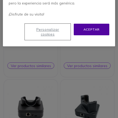
pero la experiencia será más genérica.
¡Disfrute de su visita!
Personalizar
ACEPTAR
cookies
Crosscall X-Power
Base de carga
Station
universal Kiwi-Box
Ver productos similares
Ver productos similares