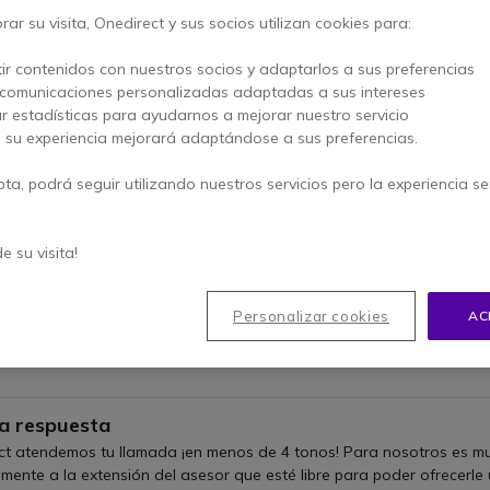
ar su visita, Onedirect y sus socios utilizan cookies para:
ir contenidos con nuestros socios y adaptarlos a sus preferencias
 comunicaciones personalizadas adaptadas a sus intereses
MEJOR QUE NUESTROS CLIENTES PARA DAR TESTI
ar estadísticas para ayudarnos a mejorar nuestro servicio
 después de tu pedido, estarás invitado a darnos tu opinión sobre 
, su experiencia mejorará adaptándose a sus preferencias.
« Profesionalidad, rapidez, variedad y efectividad »
pta, podrá seguir utilizando nuestros servicios pero la experiencia s
Selleac - Propietario
n
uipo formado, proactivo y cercano
de su visita!
sesores comerciales reciben formación continua sobre nuestros prod
la solución más adecuada para tu empresa.
Personalizar cookies
AC
« Conocen perfectamente sus productos y tienen buenos precios »
AugustaAragon - Resp. Informática
n
a respuesta
ct atendemos tu llamada ¡en menos de 4 tonos! Para nosotros es muy
ente a la extensión del asesor que esté libre para poder ofrecerle 