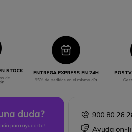
con
Icon
EN STOCK
ENTREGA EXPRESS EN 24H
POSTV
os de
95% de pedidos en el mismo día
Gest
ión
una duda?
900 80 26 2
icon
ción para ayudarte!
icon
Ayuda on-li