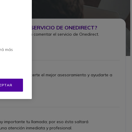
MONIO DEL SERVICIO DE ONEDIRECT?
tus compras y a comentar el servicio de Onedirect.
erá más
uctos para ofrecerte el mejor asesoramiento y ayudarte a
EPTAR
 importante tu llamada; por eso ésta saltará
una atención inmediata y profesional.