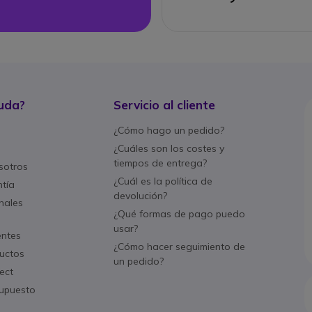
uda?
Servicio al cliente
¿Cómo hago un pedido?
¿Cuáles son los costes y
tiempos de entrega?
sotros
¿Cuál es la política de
ntía
devolución?
nales
¿Qué formas de pago puedo
usar?
entes
¿Cómo hacer seguimiento de
uctos
un pedido?
ect
supuesto