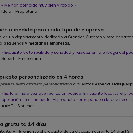
« Me han atendido muy bien y rápido »
Idoia - Propietaria
n
ión a medida para cada tipo de empresa
 de un departamento dedicado a Grandes Cuentas y otro departam
 a
pequeñas y medianas empresas.
« Exquisito trato recibido y seriedad y rapidez en la entrega del pe
Supert - Funcionaria
n
puesto personalizado en 4 horas
u presupuesto gratuito personalizado
a nuestros especialistas! ¡Re
« Es la primera vez que realizo un pedido. En cuanto localicé el pr
operación en el momento. El producto corresponde a lo que necesit
AAMF – Sistemas
n
a gratuita 14 días
tuita y libremente
el producto de su eleccción durante 14 días! Si