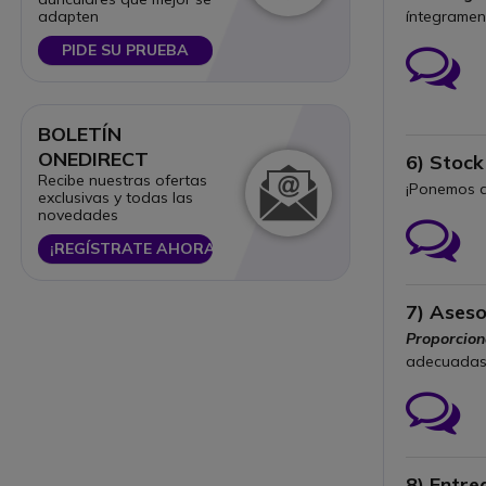
íntegramen
adapten
PIDE SU PRUEBA
Ico
BOLETÍN
ONEDIRECT
6) Stoc
Recibe nuestras ofertas
¡Ponemos a
exclusivas y todas las
novedades
¡REGÍSTRATE AHORA!
Ico
7) Aseso
Proporcion
adecuadas 
Ico
8) Entre