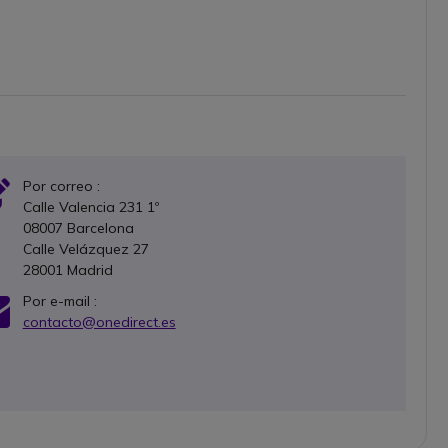
Icon
Por correo :
Calle Valencia 231 1º
08007 Barcelona
Calle Velázquez 27
28001 Madrid
Icon
Por e-mail :
contacto@onedirect.es