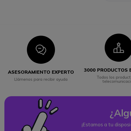
I
Icon
3000 PRODUCTOS 
ASESORAMIENTO EXPERTO
Todos los product
Llámenos para recibir ayuda
telecomunicac
¿Alg
¡Estamos a tu disposi