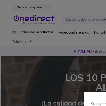
¿Necesitas ayuda?
Ir al contenido
Todos los productos
Videoconferencias
Pantall
Telefonía IP
NOVEDAD
- ¡Desc
LOS 10 
A
¡La calidad del servi
Su exper