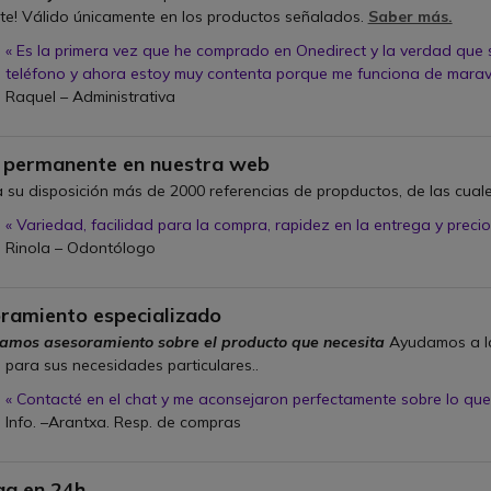
te! Válido únicamente en los productos señalados.
Saber más.
« Es la primera vez que he comprado en Onedirect y la verdad que s
teléfono y ahora estoy muy contenta porque me funciona de maravi
Raquel – Administrativa
n
k permanente en nuestra web
 su disposición más de 2000 referencias de propductos, de las cual
« Variedad, facilidad para la compra, rapidez en la entrega y precio
Rinola – Odontólogo
n
ramiento especializado
amos asesoramiento sobre el producto que necesita
Ayudamos a la
para sus necesidades particulares..
« Contacté en el chat y me aconsejaron perfectamente sobre lo que
Info. –Arantxa. Resp. de compras
n
ga en 24h