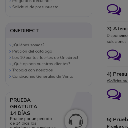
Preguntas frecuentes
Solicitud de presupuesto
Ico
3) Atenc
ONEDIRECT
Disponemos
soluciones
¿Quiénes somos?
Petición del catálogo
Los 10 puntos fuertes de Onedirect
¿Qué opinan nuestros clientes?
Ico
Trabaja con nosotros
4) Presu
Condiciones Generales de Venta
¡Solicite s
PRUEBA
Ico
GRATUITA
14 DÍAS
5) Prueb
Pruebe por un periodo
de 14 días los
Pruebe gra
auriculares que mejor se