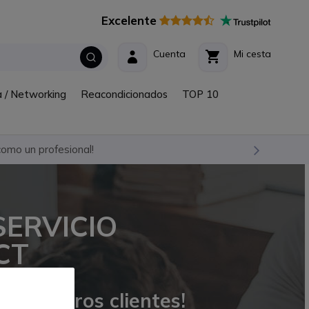
Excelente
Cuenta
Mi cesta
a / Networking
Reacondicionados
TOP 10
omo un profesional!
SERVICIO
CT
or nuestros clientes!