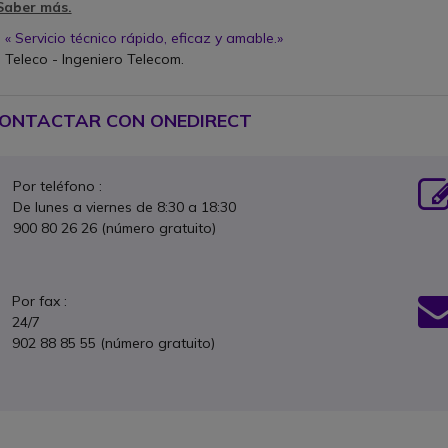
Saber más.
« Servicio técnico rápido, eficaz y amable.»
Teleco - Ingeniero Telecom.
n
ONTACTAR CON ONEDIRECT
Icon
Por teléfono :
De lunes a viernes de 8:30 a 18:30
900 80 26 26 (número gratuito)
Icon
Por fax :
24/7
902 88 85 55 (número gratuito)