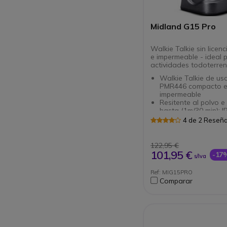
Midland G15 Pro
Walkie Talkie sin licenc
e impermeable - ideal 
actividades todoterre
Walkie Talkie de uso
PMR446 compacto 
impermeable
Resitente al polvo e
hasta (1m/30 min): I
Sin licencia: comuni
4 de 2 Reseñ
libres hasta 10 km e
exteriores
Función Vox: manos 
122,95 €
para una comunicaci
101,95 €
-17
s/Iva
Hasta 22 horas de 
Conexión para auric
Ref: MIG15PRO
tipo Motorola 2 pins
Comparar