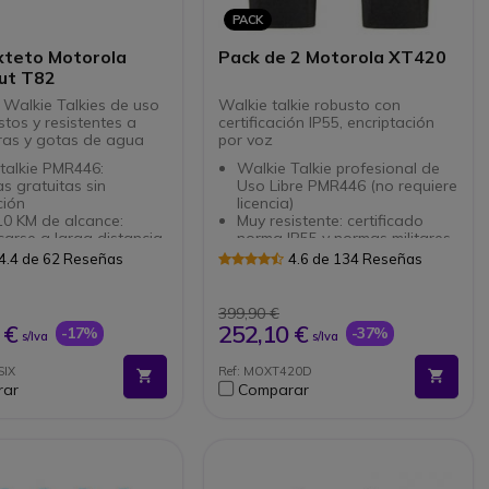
PACK
xteto Motorola
Pack de 2 Motorola XT420
ut T82
 Walkie Talkies de uso
Walkie talkie robusto con
ustos y resistentes a
certificación IP55, encriptación
ras y gotas de agua
por voz
talkie PMR446:
Walkie Talkie profesional de
s gratuitas sin
Uso Libre PMR446 (no requiere
ción
licencia)
10 KM de alcance:
Muy resistente: certificado
arse a larga distancia
norma IP55 y normas militares
a reforzada IPX2:
Con 8 canales y 219 códigos
4.4 de 62 Reseñas
4.6 de 134 Reseñas
nte a gotas y
y Batería Litio 2150 mh
aduras de agua
Encriptación por voz
a oculta: simplificando
Función manos libres
399,90 €
gación y configuración
Vox/iVox (sin auriculares)
 €
252,10 €
-17%
-37%
s/Iva
s/Iva
s de NiMH: 18 horas de
Función clonación con el
n de la baterías
cargador múltiple
SIX
Ref: MOXT420D
 vibrador y función
Pack de 2 walkie talkies con
rar
Comparar
sus cargadores individuales y
les y 121 sub-canales
baterías
a integrada
or de carga USB y Jack
mm
e 3 pares Motorola T82