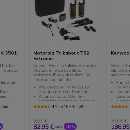
Fácil e
otros w
TK-3501
Motorola Talkabout T82
Kenwoo
Extreme
 Protalk
Nuevos Walkies talkies Motorola
Walkie Tal
l, robusto
T82 Extreme de uso libre,
híbrido an
resistente IPx4 y duradero. Se
máxima re
entrega con maleta
libre, sin
Radio h
Walkie-talkie PMR446: uso
PMR446
lizar
libre (no requiere licencia)
Llamada
lumen
Alcanza hasta 10km (en
suscripc
condiciones óptimas y campo
Alcanc
BLT
abierto)
(condic
señas
4.2 de 159 Reseñas
n 16
Carcasa reforzada: norma
48 cana
IPX4 resistente a chorros de
digital
olvo y al
agua
IP55: P
99,95 €
298,05 €
Baterías NiMH
y salp
82,95 €
186,95
%
-17%
s/Iva
tiva
18h de autonomía
Cumple 