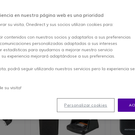
 construcción, ofrecen resistencia al polvo, lluvia y golpes, además d
ra grúas, operarios o supervisores, una
radio de obra
garantiza comu
iencia en nuestra página web es una prioridad
 el día a día.
ar su visita, Onedirect y sus socios utilizan cookies para:
ir contenidos con nuestros socios y adaptarlos a sus preferencias
 comunicaciones personalizadas adaptadas a sus intereses
culos 1-40 de 144
ar estadísticas para ayudarnos a mejorar nuestro servicio
, su experiencia mejorará adaptándose a sus preferencias.
pta, podrá seguir utilizando nuestros servicios pero la experiencia s
ás vendido
Icon
Más vendido
de su visita!
Personalizar cookies
AC