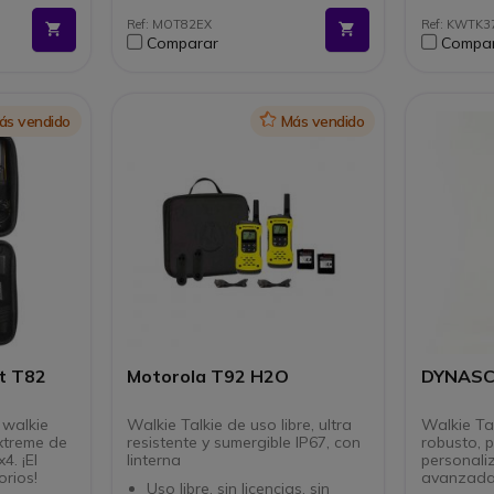
L-STD 810
Con linterna
MIL-STD
Ref: MOT82EX
Ref: KWTK
16 canales y 121 sub-canales
Sonido 
Comparar
Compa
do
Modo aviso
calida
Vox)
por vibración y función VOX
Cifrad
(manos libres)
Funcio
Toma Jack 2.5mm para
auriculares
ás vendido
Icon
Más vendido
t T82
Motorola T92 H2O
DYNASC
 walkie
Walkie Talkie de uso libre, ultra
Walkie Ta
xtreme de
resistente y sumergible IP67, con
robusto, 
4. ¡El
linterna
personali
orios!
avanzad
Uso libre, sin licencias, sin