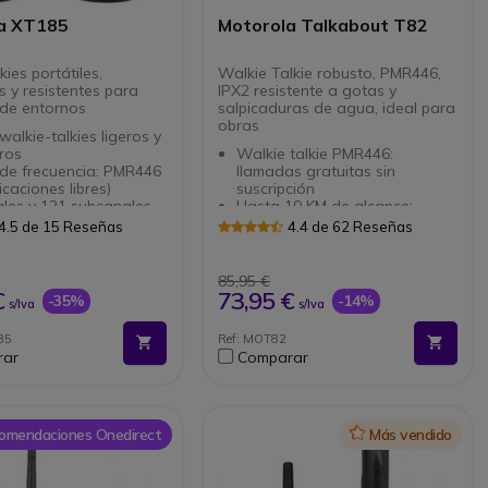
a XT185
Motorola Talkabout T82
kies portátiles,
Walkie Talkie robusto, PMR446,
 y resistentes para
IPX2 resistente a gotas y
 de entornos
salpicaduras de agua, ideal para
obras
walkie-talkies ligeros y
ros
Walkie talkie PMR446:
de frecuencia: PMR446
llamadas gratuitas sin
caciones libres)
suscripción
les y 121 subcanales
Hasta 10 KM de alcance:
ados
comunícate a larga distancia
4.5 de 15 Reseñas
4.4 de 62 Reseñas
a LCD disponible: mejor
Carcasa reforzada IPX2:
dad
resistente a gotas y
o y monitorización de
salpicaduras de agua
85,95 €
s incorporados
Pantalla oculta: simplificando
€
73,95 €
-35%
-14%
s/Iva
s/Iva
 de audio superior
la navegación y configuración
nos libres disponible
Baterías de NiMH: 18 horas de
85
Ref: MOT82
n VOX/iVOX: detección
duración
rar
Comparar
tica de voz
Función aviso por vibración,
e de hasta 8 km (según
función iVox y linterna
rno)
integrada
 de iones de litio: hasta
Conector de carga USB
as de duración
Conexión Jack 1 pin 2,5mm
omendaciones Onedirect
Icon
Más vendido
cado IP54: protegido
para conexión kit manos libres
el polvo y las
aduras de agua