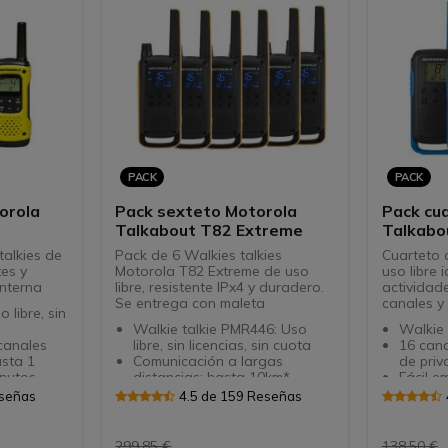
Carcasa robusta y resistente a
con ac
los golpes para uso industrial
y en exteriores
Escaneo de canales y alarma
por vibración para una
comunicación fiable
PACK
PACK
orola
Pack sexteto Motorola
Pack cu
Talkabout T82 Extreme
Talkabou
pares)
talkies de
Pack de 6 Walkies talkies
Cuarteto d
tes y
Motorola T82 Extreme de uso
uso libre 
interna
libre, resistente IPx4 y duradero.
actividade
Se entrega con maleta
canales y
 libre, sin
Walkie talkie PMR446: Uso
Walkie
canales
libre, sin licencias, sin cuota
16 can
asta 1
Comunicación a largas
de pri
inutos
distancias: hasta 10km*
Fácil e
do, aviso
Carcasa reforzada: norma
Pantall
eseñas
4.5 de 159 Reseñas
 Beep.
IPX4 resistente a chorros de
Doble p
ilbato.
agua
recarga
iVOX.
Baterías NiMH: 18 horas de
alcalin
299,85 €
138,50 €