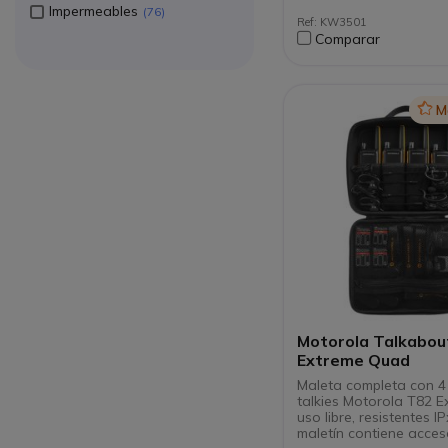
Impermeables
estándar militar MI
76
Ref: KW3501
C, D, E, F & G
Comparar
Con VOX incorpora
(requiere auricular 
Icon
M
Motorola Talkabou
Extreme Quad
Maleta completa con 4
talkies Motorola T82 E
uso libre, resistentes IPx
maletín contiene acces