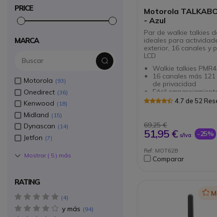
PRICE
Motorola TALKABO
- Azul
Par de walkie talkies d
ideales para actividad
MARCA
exterior, 16 canales y 
LCD
Walkie talkies PMR
16 canales más 121
Motorola
93
de privacidad
Fácil emparejamient
Onedirect
36
Pantalla LCD retroi
4.7 de 52 Re
Kenwood
18
Doble potencia: pil
recargables (incluida
Midland
15
alcalinas AA estánd
69,25 €
Dynascan
14
Carga USB
51,95 €
-25%
s/Iva
Jetfon
Manos libres
7
Ref: MOT62B
Mostrar (
5
) más
Comparar
RATING
Icon
M
5 star(s)
4
y más
4 star(s)
94