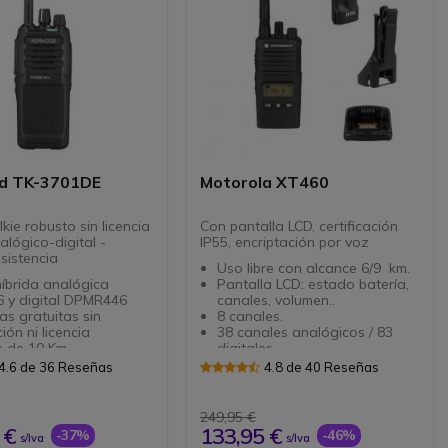
mparejamiento con
alkies
d TK-3701DE
Motorola XT460
kie robusto sin licencia
Con pantalla LCD, certificación
alógico-digital -
IP55, encriptación por voz
sistencia
Uso libre con alcance 6/9 km.
íbrida analógica
Pantalla LCD: estado batería,
 y digital DPMR446
canales, volumen..
s gratuitas sin
8 canales.
ión ni licencia
38 canales analógicos / 83
e de 10 Km
digitales.
iones óptimas)
Encriptación por voz.
4.6 de 36 Reseñas
4.8 de 40 Reseñas
les: 16 analógicos y 32
Función Vox (sin accesorios).
es
Muy Robusto: certificado
rotección contra polvo
norma IP55
249,95 €
icaduras de agua
Batería Litio 2150 mh
 €
133,95 €
-37%
-46%
s/Iva
s/Iva
con normas militares
Incluye Cargador individual