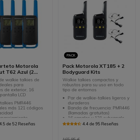
cesorios
PACK
arteto Motorola
Pack Motorola XT185 + 2
t T62 Azul (2
Bodyguard Kits
e walkie talkies de
Walkie talkies compactos y
ideales para
robustos para su uso en todo
s de exterior, 16
tipo de entornos
 pantalla LCD
Par de walkie-talkies ligeros y
 talkies PMR446
duraderos
ales más 121 códigos
Banda de frecuencia: PMR446
vacidad
(llamadas gratuitas)
mparejamiento
16 canales y 121 subcanale.
a LCD retroiluminada
Pantalla LCD: mejor visibilidad
4.5 de 52 Reseñas
4.4 de 95 Reseñas
otencia: pilas NiMH
Escaneo y monitorización de
bles (incluidas) o pilas
canales integrados
as AA estándar
Audio de alta calidad: modo
165,85 €