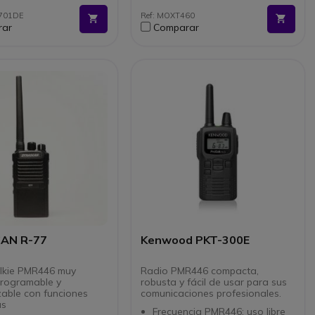
 810 C, D, E, E, F, G
3701DE
Ref: MOXT460
digital de muy alta
rar
Comparar
d DSP
o de comunicaciones
nes VOX y SCAN
AN R-77
Kenwood PKT-300E
lkie PMR446 muy
Radio PMR446 compacta,
programable y
robusta y fácil de usar para sus
zable con funciones
comunicaciones profesionales.
as
Frecuencia PMR446: uso libre