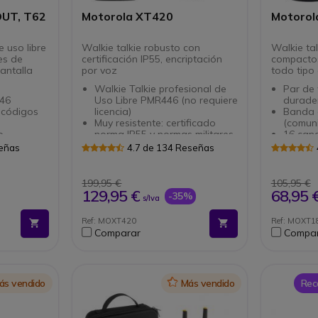
UT, T62
Motorola XT420
Motorol
e uso libre
Walkie talkie robusto con
Walkie tal
es de
certificación IP55, encriptación
compactos
pantalla
por voz
todo tipo
Walkie Talkie profesional de
Par de 
446
Uso Libre PMR446 (no requiere
durade
 códigos
licencia)
Banda 
Muy resistente: certificado
(comuni
o
norma IP55 y normas militares
16 cana
luminada
Con 8 canales y 219 códigos
integr
señas
4.7 de 134 Reseñas
as NiMH
Batería Litio 2150 mh
Pantall
s) o pilas
Encriptación por voz
visibili
ar
Función manos libres
Escane
199,95 €
105,95 €
Vox/iVox (sin auriculares)
canale
129,95 €
68,95 
-35%
s/Iva
Función clonación con el
Calidad
cargador múltiple
Modo ma
Ref: MOXT420
Ref: MOXT1
Incluye Cargador individual
Funció
Comparar
Compa
automá
Alcanc
el ento
Batería
24 hor
ás vendido
Icon
Más vendido
Rec
Certifi
contra 
salpic