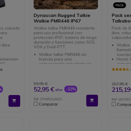
PACK
Dynascan Rugged Talkie
Pack se
Walkie PMR446 IP67
Talkabo
ia, robusto
Walkie talkie PMR446 resistente
Pack de 6
para
para uso profesional con
libre, rob
no
protección IP67, batería de larga
salpicadu
duración y funciones como SOS,
 libre
Walkie 
VOX y Dual-PTT.
e
llamada
Walkie talkie PMR446 sin
suscrip
 inmersión
licencia para una
Hasta 
P67
comunicación inmediata sin
comunic
caciones
necesidad de registro
Carcas
as
n
Clase de protección IP67
resiste
contra el polvo, el agua y los
salpic
libres
entornos hostiles
Pantall
59,95 €
257,85 €
ón fluida
Batería de 2000 mAh para
la nave
52,95 €
215,19
-12%
%
s/Iva
autonomía
largas jornadas de trabajo sin
Batería
ular de
interrupciones
duració
Ref: DYNRUGGED
Ref: MOT82
Botón PTT doble y botón SOS
Función
Comparar
Compa
para un manejo rápido y
iVox
seguro
16 cana
Función manos libres VOX
Lintern
para trabajar de forma
Conect
eficiente sin necesidad de
de 2,5
usar las manos
Pack d