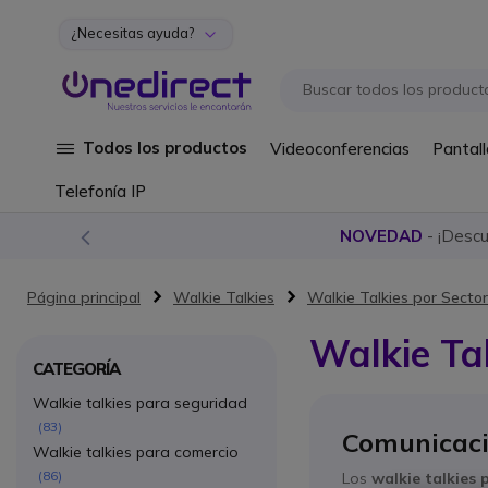
¿Necesitas ayuda?
Ir al contenido
Todos los productos
Videoconferencias
Pantall
Telefonía IP
NOVEDAD
- ¡Desc
Página principal
Walkie Talkies
Walkie Talkies por Secto
Walkie Ta
CATEGORÍA
Walkie talkies para seguridad
83
Comunicaci
Walkie talkies para comercio
86
Los
walkie talkies 