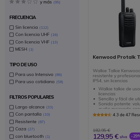
y más
3 star(s)
95
FRECUENCIA
Sin licencia
112
Con licencia UHF
16
Con licencia VHF
13
MESH
1
Kenwood Protalk 
TIPO DE USO
Walkie Talkie Kenwood
Para uso Intensivo
86
resistente y profesiona
IP54, sin licencias
Para uso cotidiano
58
Walkie talkie de uso 
licencias
FILTROS POPULARES
Sencillo y fácil de uti
Sonido potente: vo
Largo alcance
33
audio mejorado con
amplificador 1,5 W 
Con pantalla
10
4.3 de 47 Re
Robusto y ligero co
Resistente
87
canales
IP54 resistencia al p
Caza
27
182,95 €
agua
129,95 €
-29
con bluetooth
1
s/Iva
Cumple con la norma