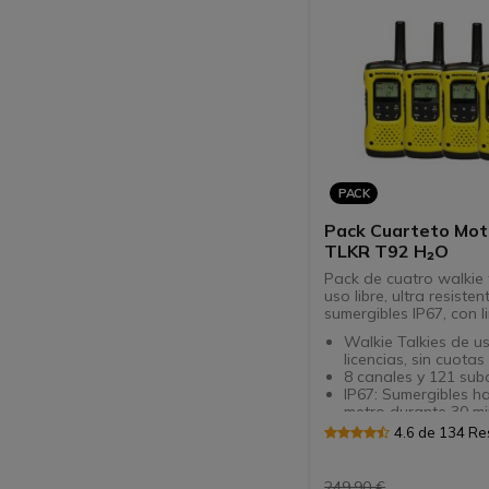
PACK
Pack Cuarteto Mot
TLKR T92 H₂O
Pack de cuatro walkie 
uso libre, ultra resisten
sumergibles IP67, con l
Walkie Talkies de uso
licencias, sin cuotas
8 canales y 121 sub
IP67: Sumergibles h
metro durante 30 m
Función de escanea
4.6 de 134 R
por vibración, Roger
Clip de cintura con s
Modo manos libres 
249,90 €