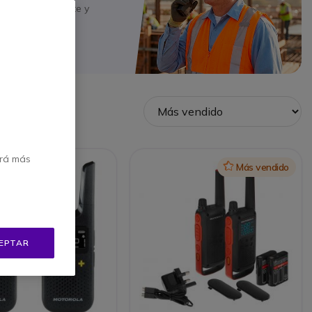
e un audio potente y
nicación clara,
erá más
Icon
Más vendido
EPTAR