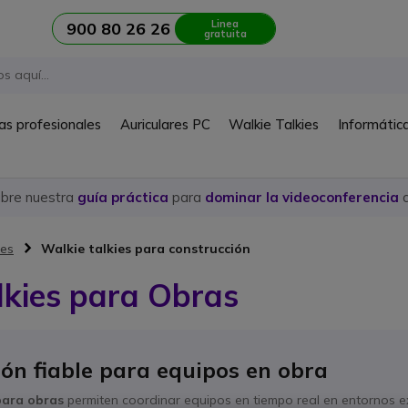
Linea
900 80 26 26
gratuita
as profesionales
Auriculares PC
Walkie Talkies
Informátic
ubre nuestra
guía práctica
para
dominar la videoconferencia
c
res
Walkie talkies para construcción
lkies para Obras
ón fiable para equipos en obra
para obras
permiten coordinar equipos en tiempo real en entornos e