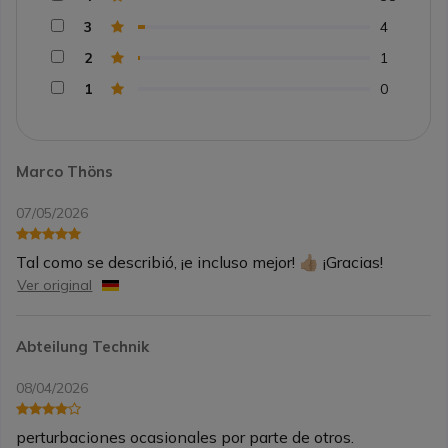
3
4
2
1
1
0
Marco Thöns
07/05/2026
Tal como se describió, ¡e incluso mejor! 👍🏼 ¡Gracias!
Ver original
Abteilung Technik
08/04/2026
perturbaciones ocasionales por parte de otros.