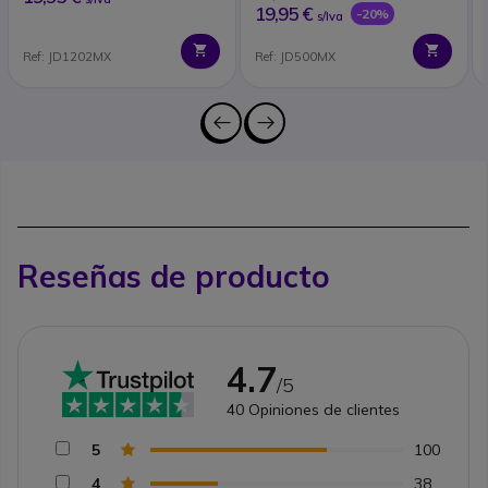
19,95 €
-20%
s/Iva
Ref: JD1202MX
Ref: JD500MX
Reseñas de producto
4.7
/5
40
Opiniones de clientes
5
100
4
38