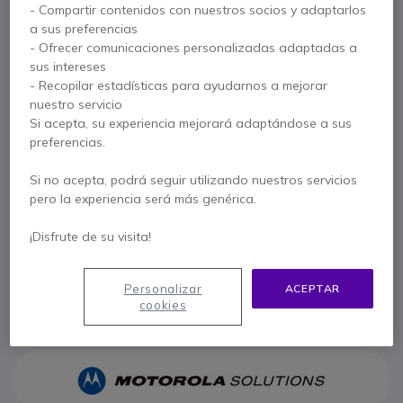
- Compartir contenidos con nuestros socios y adaptarlos
Incluido en este pack:
a sus preferencias
- Ofrecer comunicaciones personalizadas adaptadas a
sus intereses
x1
Micrófono HP JD500MX
- Recopilar estadísticas para ayudarnos a mejorar
nuestro servicio
19,35 €
Si acepta, su experiencia mejorará adaptándose a sus
preferencias.
Si no acepta, podrá seguir utilizando nuestros servicios
x1
Motorola XT420
pero la experiencia será más genérica.
126,05 €
¡Disfrute de su visita!
Personalizar
ACEPTAR
cookies
Paga en 3 pagos de
58,65 €
Mostrar más