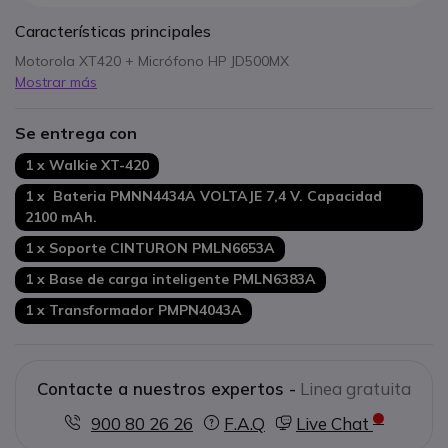
Características principales
Motorola XT420 + Micrófono HP JD500MX
Mostrar más
Se entrega con
1 x Walkie XT-420
1 x Bateria PMNN4434A VOLTAJE 7,4 V. Capacidad
2100 mAh.
1 x Soporte CINTURON PMLN6653A
1 x Base de carga inteligente PMLN6383A
1 x Transformador PMPN4043A
Contacte a nuestros expertos -
Linea gratuita
900 80 26 26
F.A.Q
Live Chat