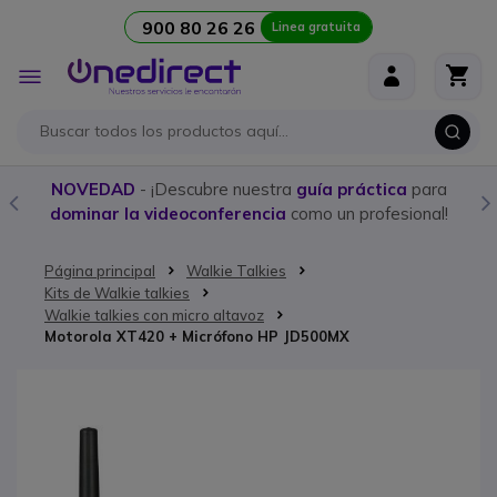
900 80 26 26
Linea gratuita
Ir al contenido
Toggle
Nav
NOVEDAD
- ¡Descubre nuestra
guía práctica
para
dominar la videoconferencia
como un profesional!
Página principal
Walkie Talkies
Kits de Walkie talkies
Walkie talkies con micro altavoz
Motorola XT420 + Micrófono HP JD500MX
Saltar al final de la galería de imágenes