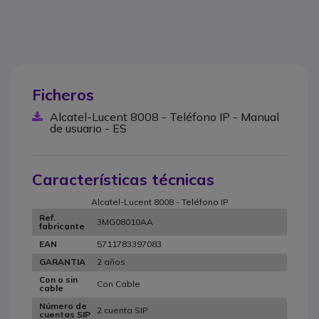
Ficheros
Alcatel-Lucent 8008 - Teléfono IP - Manual
de usuario - ES
Características técnicas
Alcatel-Lucent 8008 - Teléfono IP
Ref.
3MG08010AA
fabricante
5711783397083
EAN
2 años
GARANTIA
Con o sin
Con Cable
cable
Número de
2 cuenta SIP
cuentas SIP