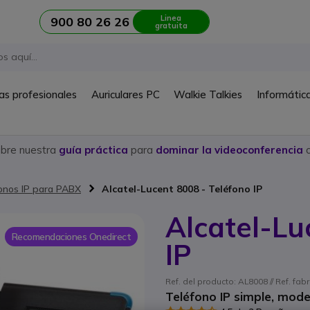
Linea
900 80 26 26
gratuita
as profesionales
Auriculares PC
Walkie Talkies
Informátic
ubre nuestra
guía práctica
para
dominar la videoconferencia
c
onos IP para PABX
Alcatel-Lucent 8008 - Teléfono IP
Alcatel-Lu
Recomendaciones Onedirect
IP
Ref. del producto: AL8008 // Ref. f
Teléfono IP simple, mod