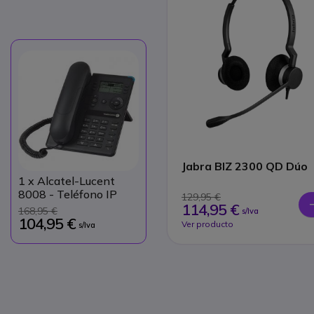
Jabra BIZ 2300 QD Dúo
1
x Alcatel-Lucent
8008 - Teléfono IP
129,95 €
114,95 €
168,95 €
s/Iva
104,95 €
Ver producto
s/Iva