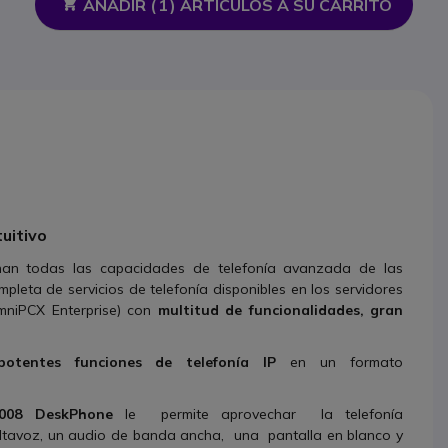
AÑADIR (
1
) ARTÍCULOS A SU CARRITO
uitivo
an todas las capacidades de telefonía avanzada de las
leta de servicios de telefonía disponibles en los servidores
mniPCX Enterprise) con
multitud de funcionalidades, gran
potentes funciones de telefonía IP
en un formato
008 DeskPhone
le permite aprovechar la telefonía
ltavoz, un audio de banda ancha, una pantalla en blanco y