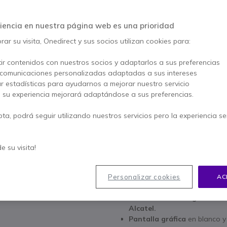
4.5 de 3 Reseñas
AHORRA 64,00 €
iencia en nuestra página web es una prioridad
168,95 €
ar su visita, Onedirect y sus socios utilizan cookies para:
104,95 €
s/Iva
-
126,99 €
Iva 
ir contenidos con nuestros socios y adaptarlos a sus preferencias
Cantidad
AÑADIR
 comunicaciones personalizadas adaptadas a sus intereses
ar estadísticas para ayudarnos a mejorar nuestro servicio
, su experiencia mejorará adaptándose a sus preferencias.
38 productos
en stock
100+ productos en stock p
pta, podrá seguir utilizando nuestros servicios pero la experiencia s
2 años de garantía
del fa
de su visita!
Paga en 3 pagos de
42,33
Personalizar cookies
AC
Características principales
Protocolo SIP:
Integración c
Alcatel.
Pantalla gráfica
en blanco y