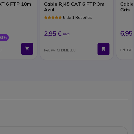
AT 6 FTP 10m
Cable RJ45 CAT 6 FTP 3m
Cable
Azul
Gris
5 de 1 Reseñas
6,95
2,95 €
s/Iva
23%
U
Ref: P
Ref: PATCH3MBLEU