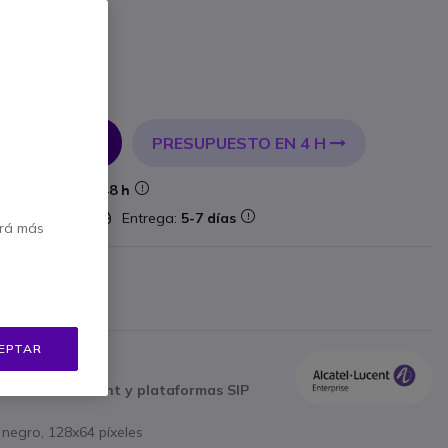
incl.
PRESUPUESTO EN 4 H
 AL CARRITO
Entrega:
24/48 h
lataforma
Entrega:
5-7 días
erá más
bricante
 €
Mostrar más
EPTAR
on Alcatel-Lucent y plataformas SIP
 negro, 128x64 píxeles