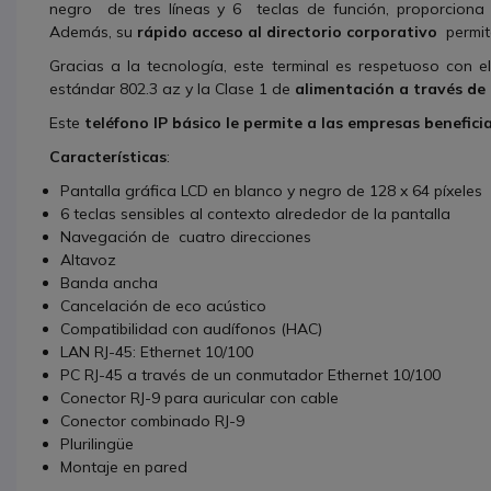
negro de tres líneas y 6 teclas de función, proporciona
Además, su
rápido acceso al directorio corporativo
permit
Gracias a la tecnología, este terminal es respetuoso con 
estándar 802.3 az y la Clase 1 de
alimentación a través de
Este
teléfono IP
básico le permite a las empresas benefic
Características
:
Pantalla gráfica LCD en blanco y negro de 128 x 64 píxeles
6 teclas sensibles al contexto alrededor de la pantalla
Navegación de cuatro direcciones
Altavoz
Banda ancha
Cancelación de eco acústico
Compatibilidad con audífonos (HAC)
LAN RJ-45: Ethernet 10/100
PC RJ-45 a través de un conmutador Ethernet 10/100
Conector RJ-9 para auricular con cable
Conector combinado RJ-9
Plurilingüe
Montaje en pared