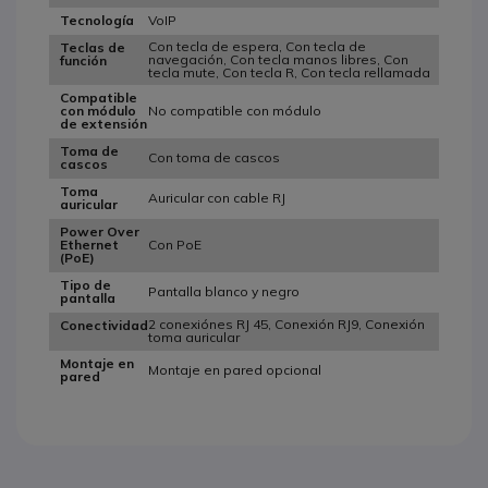
VoIP
Tecnología
Con tecla de espera, Con tecla de
Teclas de
navegación, Con tecla manos libres, Con
función
tecla mute, Con tecla R, Con tecla rellamada
Compatible
No compatible con módulo
con módulo
de extensión
Toma de
Con toma de cascos
cascos
Toma
Auricular con cable RJ
auricular
Power Over
Con PoE
Ethernet
(PoE)
Tipo de
Pantalla blanco y negro
pantalla
2 conexiónes RJ 45, Conexión RJ9, Conexión
Conectividad
toma auricular
Montaje en
Montaje en pared opcional
pared