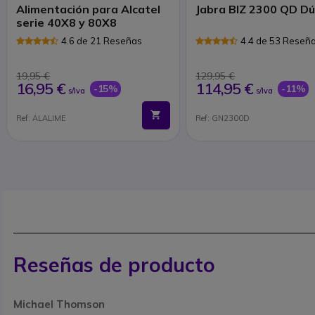
Alimentación para Alcatel
Jabra BIZ 2300 QD D
serie 40X8 y 80X8
4.6 de 21 Reseñas
4.4 de 53 Reseñ
19,95 €
129,95 €
16,95 €
114,95 €
-15%
-11%
s/Iva
s/Iva
Ref: ALALIME
Ref: GN2300D
Reseñas de producto
Michael Thomson