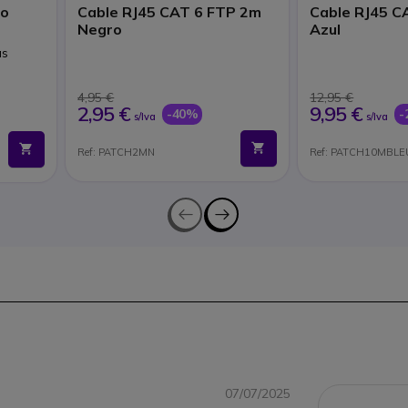
úo
Cable RJ45 CAT 6 FTP 2m
Cable RJ45 C
Negro
Azul
as
4,95 €
12,95 €
2,95 €
9,95 €
-40%
-
s/Iva
s/Iva
Ref: PATCH2MN
Ref: PATCH10MBLE
07/07/2025