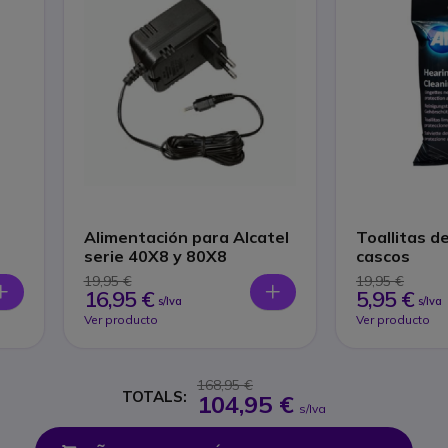
Alimentación para Alcatel
Toallitas d
serie 40X8 y 80X8
cascos
19,95 €
19,95 €
16,95 €
5,95 €
s/Iva
s/Iva
Ver producto
Ver producto
168,95 €
TOTALS:
104,95 €
s/Iva