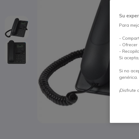
Su exper
Para mejor
- Compart
- Ofrecer
- Recopil
Si acepta
Si no ace
genérica.
¡Disfrute 
Saltar al comienzo de la galería de imágenes