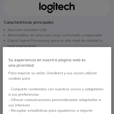
Características principales
Auricular conexión USB.
Almohadillas de símil cuero muy confortable y replazable.
Digital Signal Processing: para un alto nivel de calidad a
nivel empresarial
Varilla del micrófono flexible para que pueda girarlo en
Mostrar más
cualquier dirección
Su experiencia en nuestra página web es
Audio de banda ancha
una prioridad
Ajustes en el cable
Contacte a nuestros expertos -
Linea gratuita
Optimizado: con los estándares de Lync, Skype y Cisco.
Para mejorar su visita, Onedirect y sus socios utilizan
Versión mono
cookies para:
900 80 26 26
F.A.Q
Live Chat
- Compartir contenidos con nuestros socios y adaptarlos
a sus preferencias
- Ofrecer comunicaciones personalizadas adaptadas a
sus intereses
- Recopilar estadísticas para ayudarnos a mejorar