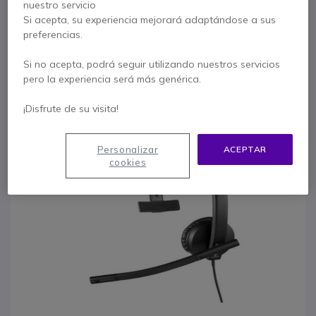
Descripción producto
nuestro servicio
Si acepta, su experiencia mejorará adaptándose a sus
Los auriculares H570e de Logitech
son productos
preferencias.
profesionales pensados en la facilidad de uso para
comunicación a través de Internet (conexión puerto
Si no acepta, podrá seguir utilizando nuestros servicios
USB). Sencillos, pero robustos con un calidad superior
pero la experiencia será más genérica.
a muchos otros.
¡Disfrute de su visita!
La
Personalizar
ACEPTAR
cookies