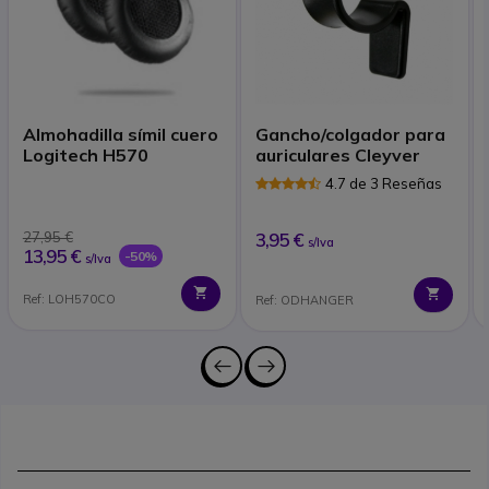
Almohadilla símil cuero
Gancho/colgador para
Logitech H570
auriculares Cleyver
4.7 de 3 Reseñas
27,95 €
3,95 €
s/Iva
13,95 €
-50%
s/Iva
Ref: LOH570CO
Ref: ODHANGER