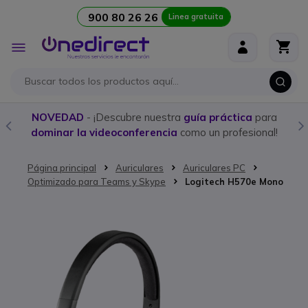
900 80 26 26
Linea gratuita
Ir al contenido
Toggle
Nav
NOVEDAD
- ¡Descubre nuestra
guía práctica
para
dominar la videoconferencia
como un profesional!
Página principal
Auriculares
Auriculares PC
Optimizado para Teams y Skype
Logitech H570e Mono
Saltar al final de la galería de imágenes