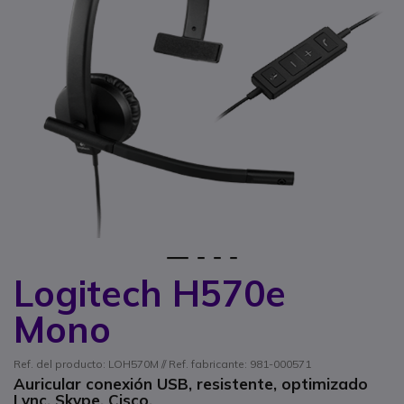
1
2
3
4
Logitech H570e
Saltar al comienzo de la galería de imágenes
Mono
Ref. del producto: LOH570M // Ref. fabricante: 981-000571
Auricular conexión USB, resistente, optimizado
Lync, Skype, Cisco.