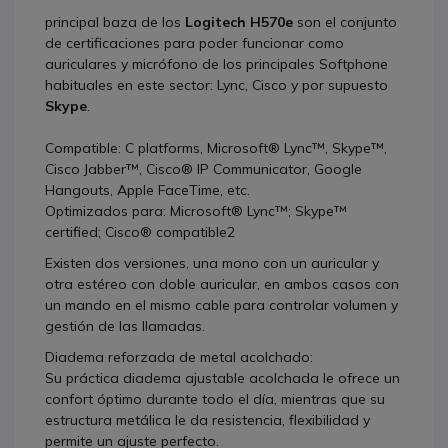
principal baza de los
Logitech H570e
son el conjunto
de certificaciones para poder funcionar como
auriculares y micrófono de los principales Softphone
habituales en este sector: Lync, Cisco y por supuesto
Skype
.
Compatible:
C platforms, Microsoft® Lync™, Skype™,
Cisco Jabber™, Cisco® IP Communicator, Google
Hangouts, Apple FaceTime, etc.
Optimizados
para: Microsoft® Lync™; Skype™
certified; Cisco® compatible2
Existen dos versiones, una mono con un auricular y
otra estéreo con doble auricular, en ambos casos con
un mando en el mismo cable para controlar volumen y
gestión de las llamadas.
Diadema reforzada de metal acolchado:
Su práctica diadema ajustable acolchada le ofrece un
confort óptimo durante todo el día, mientras que su
estructura metálica le da resistencia, flexibilidad y
permite un ajuste perfecto.