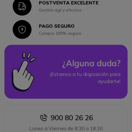
POSTVENTA EXCELENTE
Icon
Gestión ágil y efectiva
PAGO SEGURO
Icon
Compra 100% segura
¿Alguna duda?
¡Estamos a tu disposición para
ayudarte!
900 80 26 26
icon
Lunes a Viernes de 8:30 a 18:30