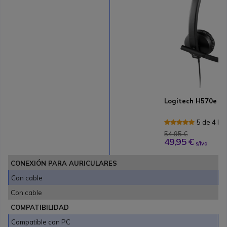
Logitech H570e M
5 de 4 R
54,95 €
49,95 €
s/Iva
CONEXIÓN PARA AURICULARES
Con cable
Con cable
COMPATIBILIDAD
Compatible con PC