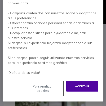
cookies para:
- Compartir contenidos con nuestros socios y adaptarlos
a sus preferencias
- Ofrecer comunicaciones personalizadas adaptadas a
sus intereses
Plantronics CS540
- Recopilar estadísticas para ayudarnos a mejorar
El auricular Plantronics CS540 es reemplaza al CS60
nuestro servicio
de siempre, y responde a la voluntad de Plantronics
Si acepta, su experiencia mejorará adaptándose a sus
de renovación, actualización y mejora de todos sus
preferencias.
productos. Al igual que su predecesor, es
completamente inalámbrico, ideal para que usted
Si no acepta, podrá seguir utilizando nuestros servicios
pueda desplazarse por toda la oficina sin interrumpir
pero la experiencia será más genérica.
su conversación telefónica desde su teléfono fijo. De
esta manera podrá hablar por teléfono y tener las 2
¡Disfrute de su visita!
manos libres para trabajar con su ordenador, ir al
archivo, buscar información para un cliente, etc. Su
Personalizar
ACEPTAR
diseño ligero y discreto hará mucho más fácil su
cookies
trabajo.