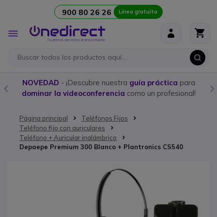
900 80 26 26
Linea gratuita
Ir al contenido
Toggle
Nav
a
Compra aquí los
mejores Walkies con licencia
y
!
programación personalizada
Página principal
Teléfonos Fijos
Teléfono fijo con auriculares
Teléfono + Auricular inalámbrico
Depaepe Premium 300 Blanco + Plantronics CS540
Saltar al final de la galería de imágenes