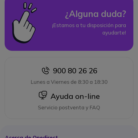
¿Alguna duda?
¡Estamos a tu disposición para
ayudarte!
900 80 26 26
icon
Lunes a Viernes de 8:30 a 18:30
icon
Ayuda on-line
Servicio postventa y FAQ
Acerca de Onedirect