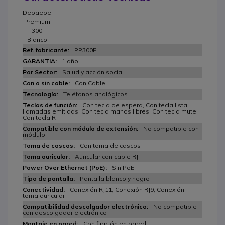
Depaepe
Premium
300
Blanco
PP300P
1 año
Salud y acción social
Con Cable
Teléfonos analógicos
Con tecla de espera, Con tecla lista
llamadas emitidas, Con tecla manos libres, Con tecla mute,
Con tecla R
No compatible con
módulo
Con toma de cascos
Auricular con cable RJ
Sin PoE
Pantalla blanco y negro
Conexión RJ11, Conexión RJ9, Conexión
toma auricular
No compatible
con descolgador electrónico
Con fijación en pared