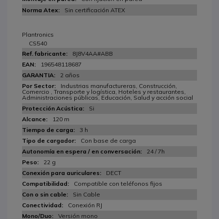
Sin certificación ATEX
Plantronics
CS540
8J8V4AA#ABB
196548118687
2 años
Industrias manufactureras, Construcción,
Comercio , Transporte y logística, Hoteles y restaurantes,
Administraciones públicas, Educación, Salud y acción social
Si
120 m
3 h
Con base de carga
24 / 7h
22 g
DECT
Compatible con teléfonos fijos
Sin Cable
Conexión RJ
Versión mono