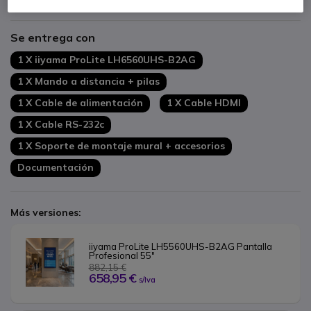
Mostrar más
Funcionamiento continuo 24/7
Software iiSignage²: gestión intuitiva del contenido
Se entrega con
Montaje VESA: 400x400 mm
1 X iiyama ProLite LH6560UHS-B2AG
1 X Mando a distancia + pilas
1 X Cable de alimentación
1 X Cable HDMI
1 X Cable RS-232c
1 X Soporte de montaje mural + accesorios
Documentación
Más versiones:
iiyama ProLite LH5560UHS-B2AG Pantalla 
Profesional 55"
882,15 €
658,95 €
s/Iva