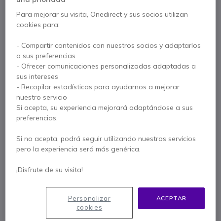
Para mejorar su visita, Onedirect y sus socios utilizan
Servicio de instalación
cookies para:
El precio de la instalación puede variar en función de su
código postal
474,95 €
Desde
- Compartir contenidos con nuestros socios y adaptarlos
Mostrar más
s/Iva
a sus preferencias
- Ofrecer comunicaciones personalizadas adaptadas a
sus intereses
3 años de garantía
del fabricante
- Recopilar estadísticas para ayudarnos a mejorar
Paga en 3 pagos de
360,56 €
Mostrar más
nuestro servicio
Si acepta, su experiencia mejorará adaptándose a sus
preferencias.
Si no acepta, podrá seguir utilizando nuestros servicios
pero la experiencia será más genérica.
Características principales
¡Disfrute de su visita!
Señalización digital en interiores
Tamaño de pantalla: 65''
Resolución 4K UHD (3840 x 2160)
Personalizar
ACEPTAR
Pantalla VA ELED: menor consumo de energía
cookies
Luminosidad 500 cd/m²: ideal en entornos luminosos