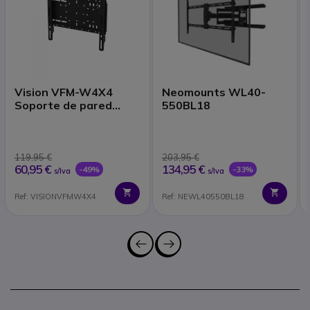
Vision VFM-W4X4
Neomounts WL40-
Soporte de pared
550BL18
para pantallas de 32''
a 75''
119,95 €
203,95 €
60,95 €
134,95 €
-49%
-33%
s/Iva
s/Iva
Ref: VISIONVFMW4X4
Ref: NEWL40550BL18