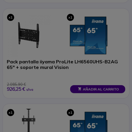
x1
x1
Pack pantalla iiyama ProLite LH6560UHS-B2AG
65" + soporte mural Vision
2.085,90 €
926,25 €
AÑADIR AL CARRITO
s/Iva
x1
x1