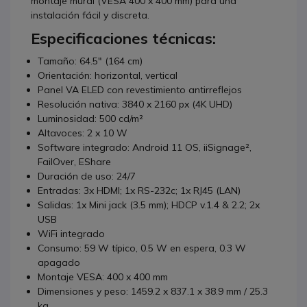
montaje mural (VESA 400 x 400 mm) para una
instalación fácil y discreta.
Especificaciones técnicas:
Tamaño: 64.5" (164 cm)
Orientación: horizontal, vertical
Panel VA ELED con revestimiento antirreflejos
Resolución nativa: 3840 x 2160 px (4K UHD)
Luminosidad: 500 cd/m²
Altavoces: 2 x 10 W
Software integrado: Android 11 OS, iiSignage²,
FailOver, EShare
Duración de uso: 24/7
Entradas: 3x HDMI; 1x RS-232c; 1x RJ45 (LAN)
Salidas: 1x Mini jack (3.5 mm); HDCP v.1.4 & 2.2; 2x
USB
WiFi integrado
Consumo: 59 W típico, 0.5 W en espera, 0.3 W
apagado
Montaje VESA: 400 x 400 mm
Dimensiones y peso: 1459.2 x 837.1 x 38.9 mm / 25.3
kg