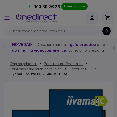
900 80 26 26
Linea gratuita
Ir al contenido
Toggle
Nav
NOVEDAD
- ¡Descubre nuestra
guía práctica
para
dominar la videoconferencia
como un profesional!
Página principal
Pantallas profesionales
Pantallas para salas de reunión
Pantallas LED
iiyama ProLite LH6560UHS-B2AG
Saltar al final de la galería de imágenes