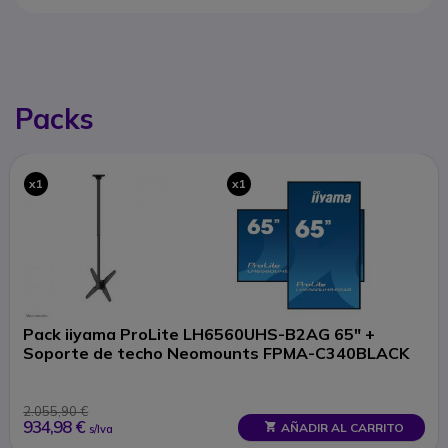
Packs
x1
x1
Pack iiyama ProLite LH6560UHS-B2AG 65" +
Soporte de techo Neomounts FPMA-C340BLACK
2.055,90 €
934,98 €
AÑADIR AL CARRITO
s/Iva