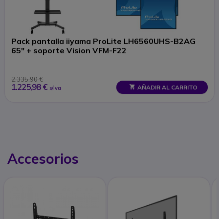
Pack pantalla iiyama ProLite LH6560UHS-B2AG
65" + soporte Vision VFM-F22
2.335,90 €
1.225,98 €
AÑADIR AL CARRITO
s/Iva
Accesorios