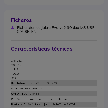
Ficheros
Ficha técnica Jabra Evolve2 30 dúo MS USB-
C/A SE-EN
Características técnicas
Jabra
Evolve2
30 Dúo
MS
USB-
C/A SE
23189-999-779
5706991034202
2 años
Administraciones públicas
Jabra SafeTone 2.0TM