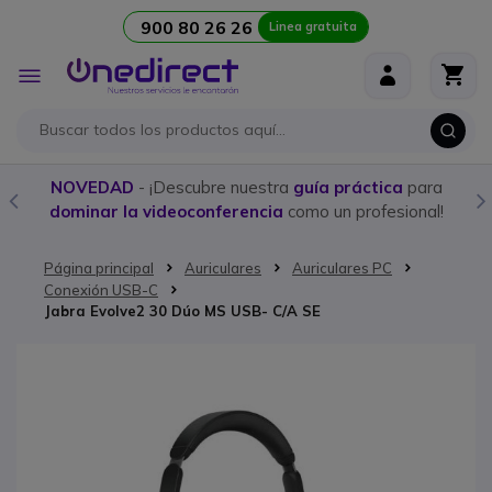
900 80 26 26
Linea gratuita
Ir al contenido
Toggle
Nav
NOVEDAD
- ¡Descubre nuestra
guía práctica
para
dominar la videoconferencia
como un profesional!
Página principal
Auriculares
Auriculares PC
Conexión USB-C
Jabra Evolve2 30 Dúo MS USB- C/A SE
Saltar al final de la galería de imágenes