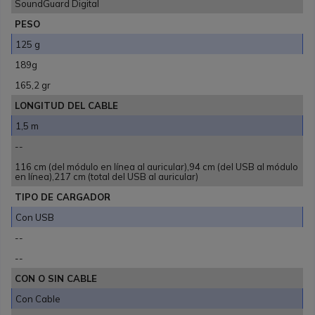
SoundGuard Digital
PESO
125 g
189g
165,2 gr
LONGITUD DEL CABLE
1,5 m
--
116 cm (del módulo en línea al auricular),94 cm (del USB al módulo
en línea),217 cm (total del USB al auricular)
TIPO DE CARGADOR
Con USB
--
--
CON O SIN CABLE
Con Cable