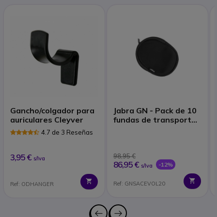
Gancho/colgador para
Jabra GN - Pack de 10
auriculares Cleyver
fundas de transporte
para Evolve 20-30-40-
4.7 de 3 Reseñas
65
3,95 €
98,95 €
s/Iva
86,95 €
-12%
s/Iva
Ref: GNSACEVOL20
Ref: ODHANGER