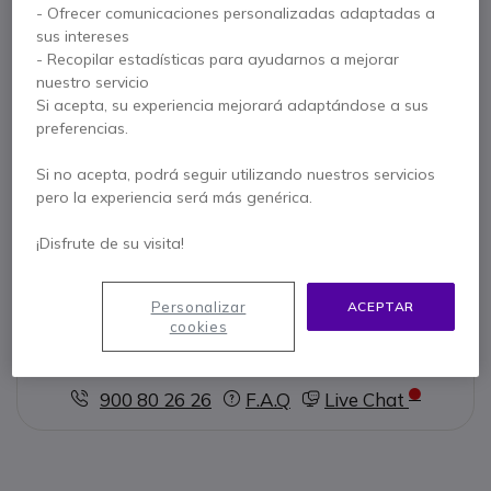
- Ofrecer comunicaciones personalizadas adaptadas a
sus intereses
Más versiones:
- Recopilar estadísticas para ayudarnos a mejorar
nuestro servicio
Jabra Evolve2 30 Mono MS USB-C/A SE
Si acepta, su experiencia mejorará adaptándose a sus
preferencias.
95,95 €
s/Iva
Si no acepta, podrá seguir utilizando nuestros servicios
pero la experiencia será más genérica.
Jabra Evolve2 30 Dúo UC USB-C/A SE 
¡Disfrute de su visita!
107,95 €
66,95 €
s/Iva
Personalizar
ACEPTAR
cookies
Contacte a nuestros expertos -
Linea gratuita
900 80 26 26
F.A.Q
Live Chat