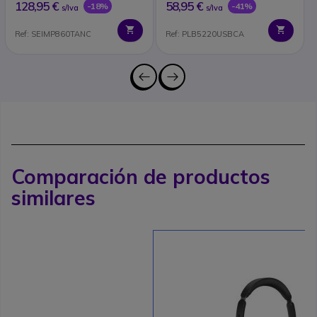
128,95 €
58,95 €
-18%
-41%
s/Iva
s/Iva
Ref: SEIMP860TANC
Ref: PLB5220USBCA
Comparación de productos
similares