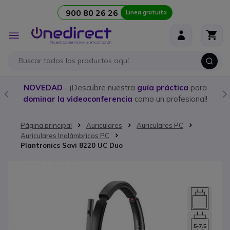
900 80 26 26
Linea gratuita
Ir al contenido
Toggle
Nav
NOVEDAD
- ¡Descubre nuestra
guía práctica
para
dominar la videoconferencia
como un profesional!
Página principal
Auriculares
Auriculares PC
Auriculares Inalámbricos PC
Plantronics Savi 8220 UC Duo
Saltar al final de la galería de imágenes
5-7.5