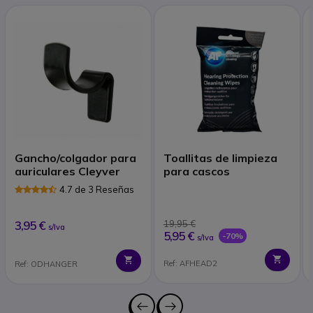
Gancho/colgador para
Toallitas de limpieza
auriculares Cleyver
para cascos
4.7 de 3 Reseñas
3,95 €
19,95 €
s/Iva
5,95 €
-70%
s/Iva
Ref: AFHEAD2
Ref: ODHANGER