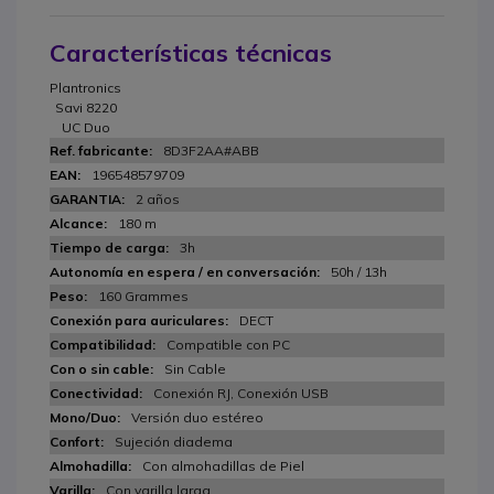
Características técnicas
Plantronics
Savi 8220
UC Duo
8D3F2AA#ABB
196548579709
2 años
180 m
3h
50h / 13h
160 Grammes
DECT
Compatible con PC
Sin Cable
Conexión RJ, Conexión USB
Versión duo estéreo
Sujeción diadema
Con almohadillas de Piel
Con varilla larga