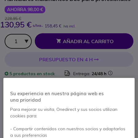
AHORRA 98,00 €
228,95 €
130,95 €
s/Iva
-
158,45 €
Iva incl.
Cantidad
AÑADIR AL CARRITO
PRESUPUESTO EN 4 H
5 productos
en stock
Entrega:
24/48 h
4 productos en stock plataforma
Entrega:
5-7 días
Su experiencia en nuestra página web es
una prioridad
2 años de garantía
del fabricante
Para mejorar su visita, Onedirect y sus socios utilizan
Paga en 3 pagos de
52,82 €
Mostrar más
cookies para:
- Compartir contenidos con nuestros socios y adaptarlos
a sus preferencias