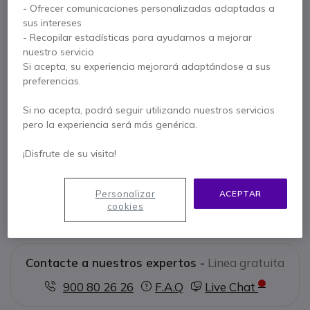
- Ofrecer comunicaciones personalizadas adaptadas a
sus intereses
- Recopilar estadísticas para ayudarnos a mejorar
Características principales
nuestro servicio
Auriculares inalámbricos
UC MS
para PC/Mac
Si acepta, su experiencia mejorará adaptándose a sus
Conexión USB-A
preferencias.
Micrófono con cancelación de ruido
Dúo versión 2 auriculares con supresión activa de ruido
Si no acepta, podrá seguir utilizando nuestros servicios
(ANC)
pero la experiencia será más genérica.
Mostrar más
Protección acústica SoundGuard™
Amplias almohadillas de imitación de cuero y cinta para la
¡Disfrute de su visita!
Se entrega con
cabeza con un cómodo refuerzo
Cómodo,
ideal para un uso prolongado
1 x Micrófono de diadema inalámbrico
1 x Base
Personalizar
ACEPTAR
Alcance de hasta 180 m
cookies
1 x Dongle USB
1 x Manual del usuario
Contacte a nuestros expertos -
Linea gratuita
900 80 26 26
F.A.Q
Live Chat