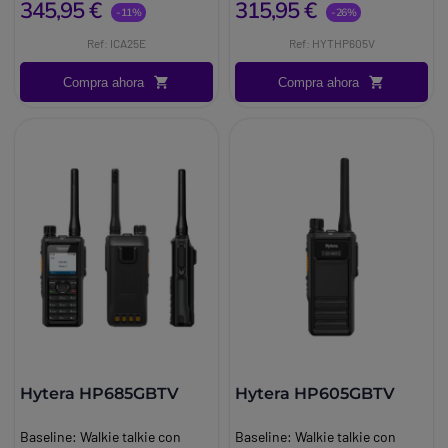
345,95 €
315,95 €
comunicación
-11%
-26%
Brand:
Hytera
Ref: ICA25E
Ref: HYTHP605V
Info:
Con licencia VHF
Compra ahora
Compra ahora
Hytera HP685GBTV
Hytera HP605GBTV
Baseline:
Walkie talkie con
Baseline:
Walkie talkie con