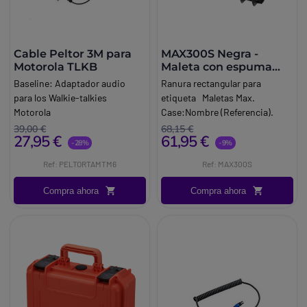
Cable Peltor 3M para
MAX300S Negra -
Motorola TLKB
Maleta con espuma
para walkie talkies
Baseline:
Adaptador audio
Ranura rectangular para
para los Walkie-talkies
etiqueta Maletas Max.
Motorola
Case:Nombre (Referencia).
Marca:
Peltor
39,00 €
68,15 €
27,95 €
61,95 €
-28%
-9%
Ref: PELTORTAMTM6
Ref: MAX300S
Compra ahora
Compra ahora