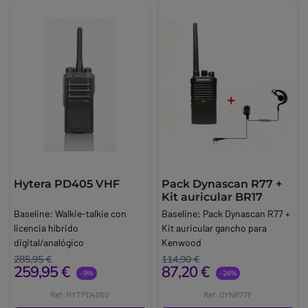
Hytera PD405 VHF
Pack Dynascan R77 +
Kit auricular BR17
Baseline:
Walkie-talkie con
Baseline:
Pack Dynascan R77 +
licencia híbrido
Kit auricular gancho para
digital/analógico
Kenwood
Brand:
Hytera
Brand:
Dynascan
285,95 €
114,90 €
259,95 €
87,20 €
Info:
Con licencia VHF
-9%
-24%
Ref: HYTPD405V
Ref: DYNR77F