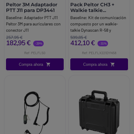
Peltor 3M Adaptador
Pack Peltor CH3 +
PTT J11 para DP3441
Walkie talkie
Dynascan R58
Baseline:
Adaptador PTT J11
Baseline:
Kit de comunicación
Peltor 3M para auriculares con
compuesto por un walkie-
conector J11
talkie Dynascan R-58 y
Marca:
Peltor
auriculares 3M Peltor CH-3 con
257,95 €
599,85 €
182,95 €
412,10 €
cable FLEX incluido
-29%
-31%
Brand:
Dynascan
Ref: PELFL50
Ref: PELFLX221DYN58
Info:
Sin licencia
Compra ahora
Compra ahora