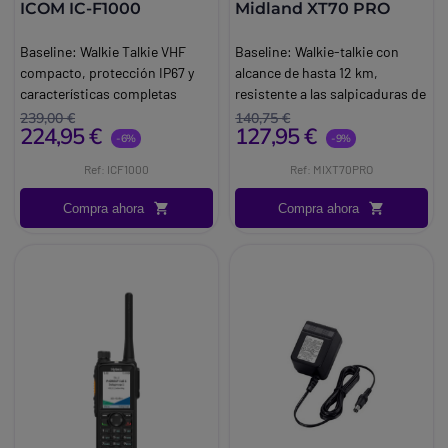
ICOM IC-F1000
Midland XT70 PRO
Baseline:
Walkie Talkie VHF
Baseline:
Walkie-talkie con
compacto, protección IP67 y
alcance de hasta 12 km,
características completas
resistente a las salpicaduras de
Brand:
Icom
agua con alto rendimiento y
239,00 €
140,75 €
224,95 €
127,95 €
Info:
Con licencia VHF
seguridad
-6%
-9%
Brand:
Midland
Ref: ICF1000
Ref: MIXT70PRO
Info:
Sin licencia
Compra ahora
Compra ahora