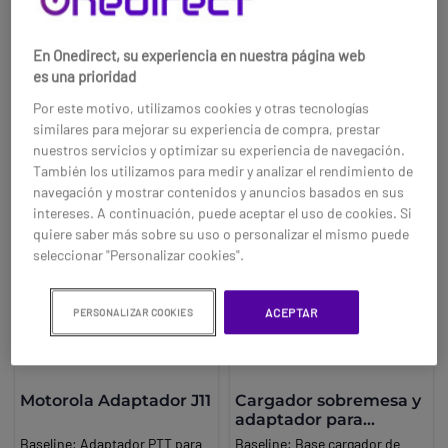
55,95 €
84,95 €
Marca:
Kenwood
-42%
-28%
Ref: MODP3441BT
Ref: KWKSC44ML
En Onedirect, su experiencia en nuestra página web
es una prioridad
Compra ahora
Compra ahora
Por este motivo, utilizamos cookies y otras tecnologías
similares para mejorar su experiencia de compra, prestar
nuestros servicios y optimizar su experiencia de navegación.
También los utilizamos para medir y analizar el rendimiento de
navegación y mostrar contenidos y anuncios basados en sus
intereses. A continuación, puede aceptar el uso de cookies. Si
quiere saber más sobre su uso o personalizar el mismo puede
seleccionar "Personalizar cookies".
ACEPTAR
PERSONALIZAR COOKIES
Motorola Adaptador J11
Cargador sobremesa y
adaptador para
Dynascan L88
Baseline:
Adaptador PTT para
Baseline:
Base cargador de