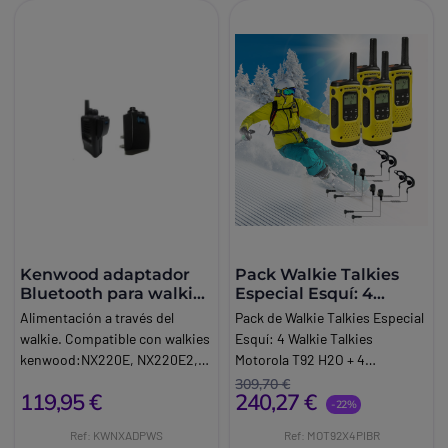
Kenwood adaptador
Pack Walkie Talkies
Bluetooth para walkie-
Especial Esquí: 4
talkie
Motorola T92 H2O + 4
Alimentación a través del
Pack de Walkie Talkies Especial
Auriculares
walkie. Compatible con walkies
Esquí: 4 Walkie Talkies
kenwood:NX220E, NX220E2,
Motorola T92 H2O + 4
NX220E3, NX320E, NX320E2,
Auriculares BR1708¡El nuevo
309,70 €
119,95 €
240,27 €
NX320E3, TK2160E, TK2170E,
walkie talkie de Motorola para
-22%
TK2170E3, TK2202E, TK2302E,
comunicarse y sentirse seguro
Ref: KWNXADPWS
Ref: MOT92X4PIBR
TK2360E, TK3160E, TK3170E,
en todas sus aventuras! El