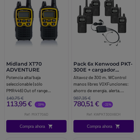
Midland XT70
Pack 6x Kenwood PKT-
ADVENTURE
300E + cargador
múltiple
Potencia alta/baja
Altavoz de 300 m. WControl
seleccionable (sólo
manos libres VOXFunciones:
PMR446) Out of range
ahorro de energía, alerta,
(automático o manual) Función
bloqueo de teclas, teclas
140,75 €
987,35 €
113,95 €
780,51 €
baby sitter Puerto micro. USB
programables, escaneo.
-19%
-21%
para recarga Carga rápida (4
Ref: MIXT70AD
Ref: KWPKT300X6CH
horas) Amplia pantalla LCD
retroiluminada Jack 2pin
Compra ahora
Compra ahora
Midland para SPK/MIC