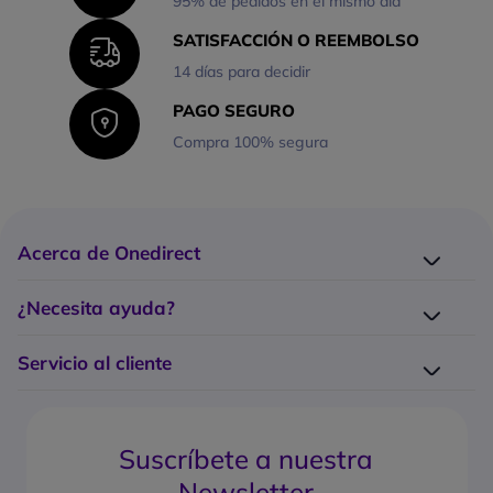
95% de pedidos en el mismo día
SATISFACCIÓN O REEMBOLSO
14 días para decidir
PAGO SEGURO
Compra 100% segura
Acerca de Onedirect
¿Quiénes somos?
¿Necesita ayuda?
Los 10 puntos fuertes Onedirect
Entrega
Trabaje con nosotros
Servicio al cliente
Devolución
Servicio de Grandes Cuentas
¿Cómo hago un pedido?
Contacte con nosotros
¿Cuáles son los costes y tiempos de entrega?
Gestión de garantía
Suscríbete a nuestra
¿Cuál es la política de devolución?
Preguntas frecuentes
Newsletter