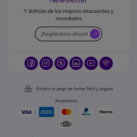
¿Qué formas de pago puedo usar?
Guías de compra
¿Cómo hacer seguimiento de un pedido?
Y disfruta de los mejores descuentos y
Sugiéranos productos
novedades
Catálogo online
Solicitud de presupuesto
¡Regístrarme ahora!
Realice el pago de forma fácil y segura
Aceptamos