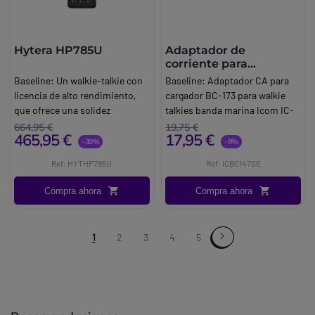
Hytera HP785U
Adaptador de
corriente para
cargador Icom BC-173
Baseline:
Un walkie-talkie con
Baseline:
Adaptador CA para
licencia de alto rendimiento,
cargador BC-173 para walkie
que ofrece una solidez
talkies banda marina Icom IC-
impecable para comunicarse.
M35
664,95 €
19,75 €
465,95 €
17,95 €
Brand:
Hytera
Marca:
Icom
-30%
-9%
Info:
Con licencia UHF
Ref: HYTHP785U
Ref: ICBC147SE
Compra ahora
Compra ahora
1
2
3
4
5