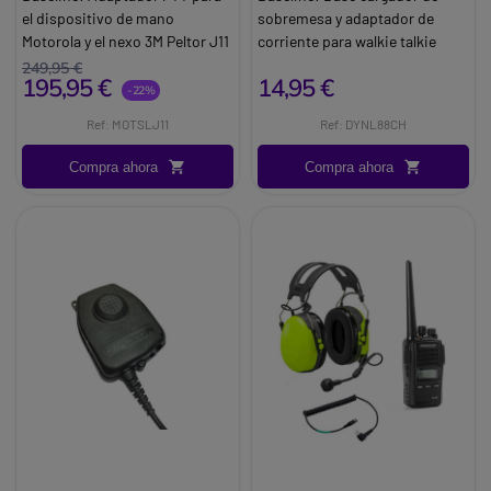
el dispositivo de mano
sobremesa y adaptador de
Motorola y el nexo 3M Peltor J11
corriente para walkie talkie
Marca:
Peltor
Dynascan L88
249,95 €
195,95 €
14,95 €
Marca:
Dynascan
-22%
Ref: MOTSLJ11
Ref: DYNL88CH
Compra ahora
Compra ahora