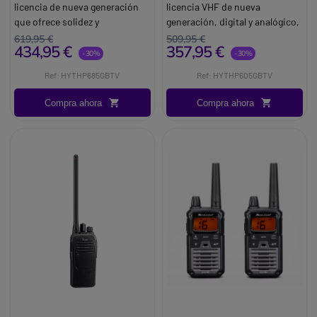
licencia de nueva generación
licencia VHF de nueva
que ofrece solidez y
generación, digital y analógico,
rendimiento para la
protección IP67
619,95 €
509,95 €
434,95 €
357,95 €
comunicación
Brand:
Hytera
-30%
-30%
Brand:
Hytera
Info:
Con licencia VHF
Ref: HYTHP685GBTV
Ref: HYTHP605GBTV
Info:
Con licencia VHF
Compra ahora
Compra ahora