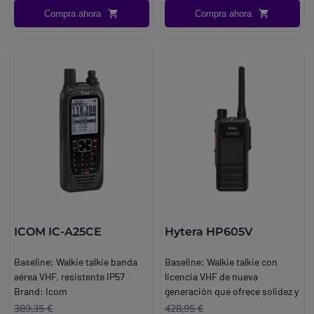
Compra ahora
Compra ahora
ICOM IC-A25CE
Hytera HP605V
Baseline:
Walkie talkie banda
Baseline:
Walkie talkie con
aérea VHF, resistente IP57
licencia VHF de nueva
Brand:
Icom
generación que ofrece solidez y
rendimiento para la
389,35 €
428,95 €