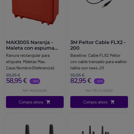
MAX300S Naranja -
3M Peltor Cable FLX2 -
Maleta con espuma
200
para walkie talkies
Ranura rectangular para
Baseline:
Cable FLX2 Peltor
etiqueta Maletas Max.
con cable trenzado para walkie-
Case:Nombre (Referencia).
talkie con nexo J11
Marca:
Peltor
69,25 €
92,95 €
58,95 €
82,95 €
-15%
-11%
Ref: MAX300SN
Ref: PELFLX2200
Compra ahora
Compra ahora