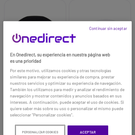
Continuar sin aceptar
En Onedirect, su experiencia en nuestra página web
es una prioridad
Por este motivo, utilizamos cookies y otras tecnologías
similares para mejorar su experiencia de compra, prestar
Segon JS-EST20 negro
Segon JS-EST20 blanco
nuestros servicios y optimizar su experiencia de navegación.
También los utilizamos para medir y analizar el rendimiento de
Material: ABS + tejido de malla.
Material: ABS + tejido de malla.
navegación y mostrar contenidos y anuncios basados en sus
Color: negro (también
Color: blanco (también
intereses. A continuación, puede aceptar el uso de cookies. Si
disponible en blanco). Altavoz:
disponible en negro). Altavoz:
quiere saber más sobre su uso o personalizar el mismo puede
10 cm. Presión sonora: 83 ± 3 d.
10 cm. Presión sonora: 83 ± 3 d.
seleccionar "Personalizar cookies".
99,95 €
99,95 €
Ref: SEGJSEST20TN
Ref: SEGJSEST20TB
ACEPTAR
PERSONALIZAR COOKIES