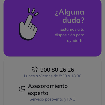
¿Alguna
duda?
¡Estamos a tu
disposición para
ayudarte!
900 80 26 26
Lunes a Viernes de 8:30 a 18:30
Asesoramiento
experto
Servicio postventa y FAQ