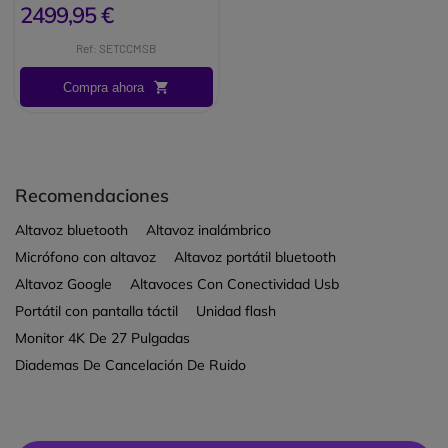
2499,95 €
Tipo de micrófono: Micrófono
de condensador prepolarizado
Ref: SETCCMSB
(electret SMD). Rango de
frecuencia de audio: 0 d.
Compra ahora
Recomendaciones
Altavoz bluetooth
Altavoz inalámbrico
Micrófono con altavoz
Altavoz portátil bluetooth
Altavoz Google
Altavoces Con Conectividad Usb
Portátil con pantalla táctil
Unidad flash
Monitor 4K De 27 Pulgadas
Diademas De Cancelación De Ruido