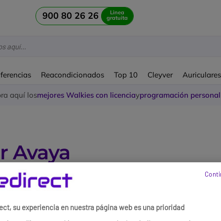
Linea
900 80 26 26
gratuita
ferencias
Reacondicionados
Top 10
Cleyver
Auriculare
a aquí los
mejores Walkies con licencia
y
programación personal
r Avaya
Conti
s encontrados
ect, su experiencia en nuestra página web es una prioridad