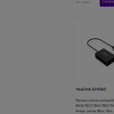
Compra
Netcom 9350 9330 EHS y serie
Ref: GNAV2
GN9120 DHSG
Yealink EHS60
Marcas y series compatib
6945/7821/7841/7861/79
Avaya: series 96xx, 16xx,