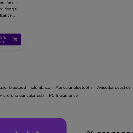
unción de
n: dongle
lcance
aformas:
o Jabber
pra
ora
cular bluetooth inalámbrico
Auricular bluetooth
Avisador acústico
Micrófono auricular usb
PC Inalámbrico