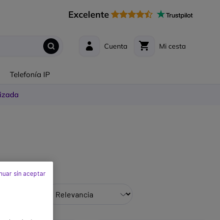
Excelente
Cuenta
Mi cesta
s
Telefonía IP
izada
nuar sin aceptar