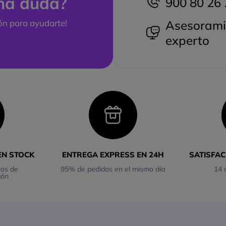
na duda?
900 80 26 
ión para ayudarte!
Asesorami
experto
EN STOCK
ENTREGA EXPRESS EN 24H
SATISFA
tos de
95% de pedidos en el mismo día
14 
ión