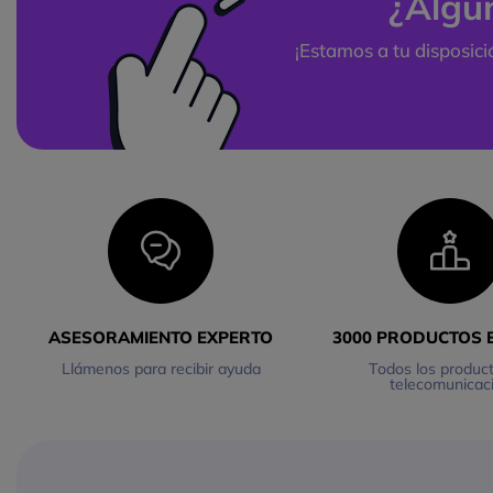
¿Algu
¡Estamos a tu disposic
ASESORAMIENTO EXPERTO
3000 PRODUCTOS 
Llámenos para recibir ayuda
Todos los produc
telecomunicac