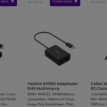
 ahora
Compra ahora
8941-8945Cisco 8945Cisco SPA 501
directamen
Ref: CTELAV
Ref: GNAV16
GCisco SPA 512 GCisco SPA 514
inalámbric
GCisco SPA 525 G
distancia d
Yealink EHS62 Adaptador
Cable Ja
EHS Multimarca
RJ Cisc
les: Cisco:
WH64, WH63 E2, WH68Teléfonos
Lista telé
42G/7945G/7962G/7965G/7975G/8811/8841/8851/8861/8865
compatibles. Teléfonos IP Cisco,
6941 -6945
 J1xx
Avaya, Poly, Grandstream, Mitel,
7861Cisco 