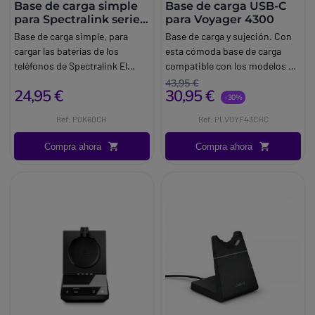
Base de carga simple
Base de carga USB-C
para Spectralink series
para Voyager 4300
72 &76
Base de carga simple, para
Base de carga y sujeción. Con
cargar las baterías de los
esta cómoda base de carga
teléfonos de Spectralink El
compatible con los modelos de
soporte le permite utilizar el
Poly Voyager 4300 y Focus2
43,95 €
24,95 €
30,95 €
teléfono mientras se está
podrá tener siempre a punto
-30%
cargando. Este cargador es
sus auriculares sin que le
Ref: POK60CH
Ref: PLVOYF43CHC
compatible con los teléfonos
molesten por la mesa o puedan
Spectralink 7200 y 7600 Esta
caerse, ahorrando espacio y
Compra ahora
Compra ahora
base cargador no incluye un
protegiéndolos.
puerto USB. La base cargador
Spectralink es compatible con:
Spectralink 7202Spectralink
7212Spectralink
7620Spectralink
7622Spectralink
7640Spectralink 7642