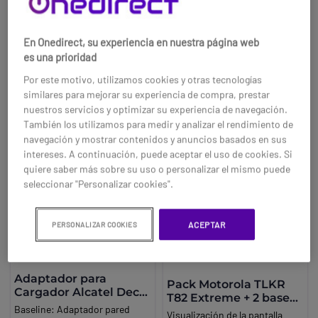
Ref: MOT82EXQUADDPCH
87,95 €
individual de base. Permite
-6%
cargar la batería directamente
Compra ahora
Ref: MOCLRCH
En Onedirect, su experiencia en nuestra página web
en el dispositivo o por
es una prioridad
separado, sin necesidad de
Compra ahora
retirar el clip del cinturón. Ideal
Por este motivo, utilizamos cookies y otras tecnologías
para entornos profesionales
similares para mejorar su experiencia de compra, prestar
que requieren eficiencia y
nuestros servicios y optimizar su experiencia de navegación.
disponibilidad constante de
También los utilizamos para medir y analizar el rendimiento de
comunicación.
navegación y mostrar contenidos y anuncios basados en sus
intereses. A continuación, puede aceptar el uso de cookies. Si
quiere saber más sobre su uso o personalizar el mismo puede
seleccionar "Personalizar cookies".
ACEPTAR
PERSONALIZAR COOKIES
Adaptador para
Pack Motorola TLKR
Cargador Alcatel Dect
T82 Extreme + 2 bases
82XX
Baseline:
Adaptador pared
cargadores
Visualización de la pantalla