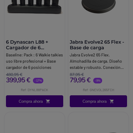
6 Dynascan L88 +
Jabra Evolve2 65 Flex -
Cargador de 6
Base de carga
posiciones
Baseline:
Pack : 6 Walkie talkies
Jabra Evolve2 65 Flex.
uso libre profesional + Base
Almohadilla de carga. Diseño
cargador de 6 posiciones
estable y robusto. Conexión
Brand:
Dynascan
USB A Nivel de batería tras 30
480,95 €
87,95 €
399,95 €
79,95 €
Info:
Sin licencia
minutos de carga: Hasta el
-17%
-9%
45%. Carga inalámbrica.
Ref: DYNL88PACK
Ref: GNEVOL265FCH
Compra ahora
Compra ahora