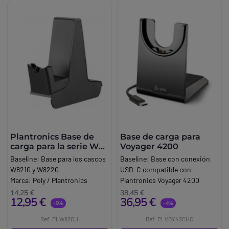
Plantronics Base de
Base de carga para
carga para la serie W
Voyager 4200
8200
Baseline:
Base para los cascos
Baseline:
Base con conexión
W8210 y W8220
USB-C compatible con
Marca:
Poly / Plantronics
Plantronics Voyager 4200
Marca:
Poly
14,25 €
38,45 €
12,95 €
36,95 €
-9%
-4%
Ref: PLW82CH
Ref: PLVOY42CHC