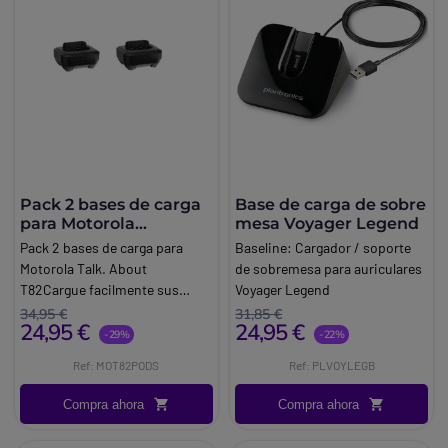
Pack 2 bases de carga
Base de carga de sobre
para Motorola
mesa Voyager Legend
TalkAbout T82
Pack 2 bases de carga para
Baseline:
Cargador / soporte
Motorola Talk. About
de sobremesa para auriculares
T82Cargue facilmente sus
Voyager Legend
walkie talkies Motorola T82
Marca:
Poly / Plantronics
34,95 €
31,85 €
24,95 €
24,95 €
gracias a este pack de 2 bases
-29%
-22%
de carga.
Ref: MOT82PODS
Ref: PLVOYLEGB
Compra ahora
Compra ahora