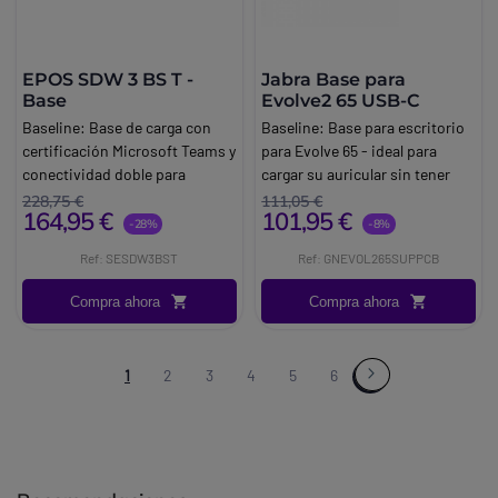
EPOS SDW 3 BS T -
Jabra Base para
Base
Evolve2 65 USB-C
Baseline:
Base de carga con
Baseline:
Base para escritorio
certificación Microsoft Teams y
para Evolve 65 - ideal para
conectividad doble para
cargar su auricular sin tener
auriculares Impact serie 5000
que conectarlo
228,75 €
111,05 €
164,95 €
101,95 €
DECT
Marca:
Jabra GN
-28%
-8%
Brand:
EPOS
Ref: SESDW3BST
Ref: GNEVOL265SUPPCB
Compra ahora
Compra ahora
1
2
3
4
5
6