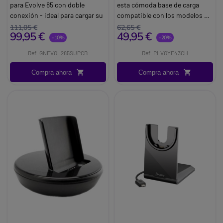
para Evolve 85 con doble
esta cómoda base de carga
conexión - ideal para cargar su
compatible con los modelos de
auricular
Poly Voyager 4300 y Focus2
111,05 €
62,65 €
99,95 €
49,95 €
Brand:
Jabra GN
podrá tener siempre a punto
-10%
-20%
sus auriculares sin que le
Ref: GNEVOL285SUPCB
Ref: PLVOYF43CH
molesten por la mesa o puedan
caerse, ahorrando espacio y
Compra ahora
Compra ahora
protegiéndolos.