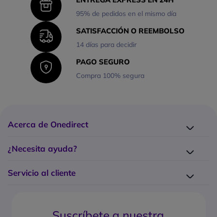
95% de pedidos en el mismo día
SATISFACCIÓN O REEMBOLSO
14 días para decidir
PAGO SEGURO
Compra 100% segura
Acerca de Onedirect
¿Quiénes somos?
¿Necesita ayuda?
Los 10 puntos fuertes Onedirect
Entrega
Trabaje con nosotros
Servicio al cliente
Devolución
Servicio de Grandes Cuentas
¿Cómo hago un pedido?
Contacte con nosotros
¿Cuáles son los costes y tiempos de entrega?
Gestión de garantía
Suscríbete a nuestra
¿Cuál es la política de devolución?