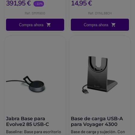
391,95 €
14,95 €
Marca:
Dynascan
-11%
Ref: SMM900
Ref: DYNL88CH
Compra ahora
Compra ahora
Jabra Base para
Base de carga USB-A
Evolve2 85 USB-C
para Voyager 4300
Baseline:
Base para escritorio
Base de carga y sujeción. Con