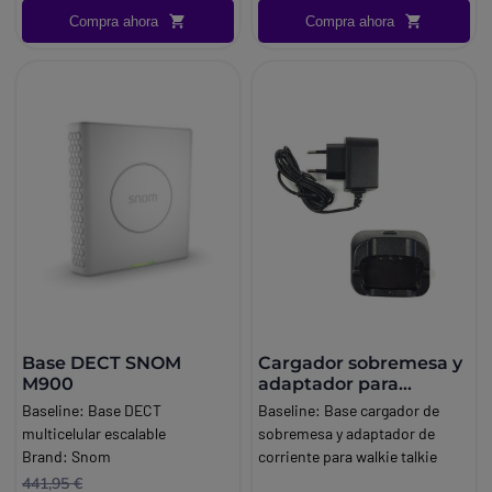
Compra ahora
Compra ahora
Base DECT SNOM
Cargador sobremesa y
M900
adaptador para
Dynascan L88
Baseline:
Base DECT
Baseline:
Base cargador de
multicelular escalable
sobremesa y adaptador de
Brand:
Snom
corriente para walkie talkie
Dynascan L88
441,95 €