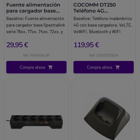
Fuente alimentación
COCOMM DT250
para cargador base
Teléfono 4G
Spectralink serie 74xx,
Inalámbrico Negro
Baseline:
Fuente alimentación
Baseline:
Teléfono inalámbrico
72xx. y repetidores,
para cargador base Spectralink
4G con base cargadora, VoLTE,
serie 76xx, 77xx, 74xx, 72xx. y
VoWiFi, Bluetooth y WiFi
repetidores,
Hotspot para puestos
29,95 €
119,95 €
Marca:
Spectralink
profesionales sin línea fija.
Brand:
COCOMM
Ref: POK40ALIM
Ref: COCODT250N
Compra ahora
Compra ahora