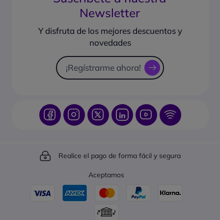
Preguntas frecuentes
Newsletter
¿Qué formas de pago puedo usar?
Guías de compra
¿Cómo hacer seguimiento de un pedido?
Y disfruta de los mejores descuentos y
Sugiéranos productos
novedades
Catálogo online
Solicitud de presupuesto
¡Regístrarme ahora!
Realice el pago de forma fácil y segura
Aceptamos