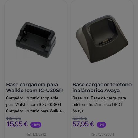
Base cargadora para
Base cargador teléfono
Walkie Icom IC-U20SR
inalámbrico Avaya
Cargador unitario acoplable
Baseline:
Base de carga para
para Walkie Icom IC-U20SREl
teléfono inalámbrico DECT
Cargador unitario para Walkie
Avaya
Icom IC-U20SR es la solución
Marca:
Avaya
19,75 €
63,75 €
15,95 €
57,95 €
ideal para mantener sus
-19%
-9%
dispositivos de comunicación
Ref: ICBC262
Ref: AV3720CH
siempre listos. Diseñado para