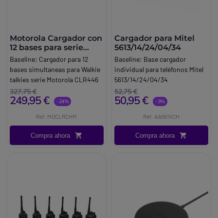
Motorola Cargador con
Cargador para Mitel
12 bases para serie
5613/14/24/04/34
Motorola CLR446
Baseline:
Cargador para 12
Baseline:
Base cargador
bases simultaneas para Walkie
individual para teléfonos Mitel
talkies serie Motorola CLR446
5613/14/24/04/34
Marca:
Motorola
Marca:
Mitel
327,75 €
52,75 €
249,95 €
50,95 €
-24%
-3%
Ref: MOCLRCHM
Ref: AA561XCH
Compra ahora
Compra ahora