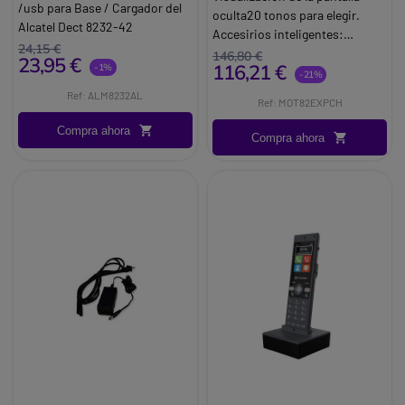
/usb para Base / Cargador del
oculta20 tonos para elegir.
Alcatel Dect 8232-42
Accesirios inteligentes:
Marca:
Alcatel-Lucent
24,15 €
auriculares, kit de guardia,
146,80 €
23,95 €
Enterprise
116,21 €
-1%
micro altavoz. Manos libres.
-21%
Vibrador. Linterna integrada.
Ref: ALM8232AL
Ref: MOT82EXPCH
Autonimía 18 horas16 canales
PMR446 y 121 códigos.
Compra ahora
Compra ahora