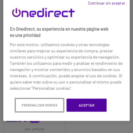
Continuar sin aceptar
En Onedirect, su experiencia en nuestra página web
es una prioridad
Por este motivo, utilizamos cookies y otras tecnologías
similares para mejorar su experiencia de compra, prestar
nuestros servicios y optimizar su experiencia de navegación.
También los utilizamos para medir y analizar el rendimiento de
navegación y mostrar contenidos y anuncios basados en sus
intereses. A continuación, puede aceptar el uso de cookies. Si
HP 235 ratón
quiere saber más sobre su uso o personalizar el mismo puede
inalámbrico compacto
seleccionar "Personalizar cookies".
Especificaciones
técnicas:Color. Negro. No
ACEPTAR
PERSONALIZAR COOKIES
importa si eres diestro o zurdo,
podrás utilizarlo sin
18,65 €
12,95 €
dificultades. Conexión
-31%
inalámbrica: La conexión
Ref: HPM235
inalámbrica de 2,4 GHz