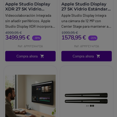
Apple Studio Display
Apple Studio Display
XDR 27 5K Vidrio
27 5K Vidrio Estándar
Estándar VESA
VESA
Videocolaboración integrada
Apple Studio Display integra
sin añadir periféricos. Apple
una cámara de 12 MP con
Studio Display XDR incorpora
Center Stage para mantener al
una cámara de 12 MP con
usuario centrado durante las
4999,95 €
1999,95 €
3499,95 €
1578,95 €
Center Stage para mantener al
videollamadas. También
-30%
-21%
usuario centrado durante las
incorpora Vista Cenital, útil
Ref: APMFEN4FDA
Ref: APMFEY4FDA
videollamadas.
para mostrar documentos,
objetos o demostraciones sin
Compra ahora
Compra ahora
depender de cámaras externas.