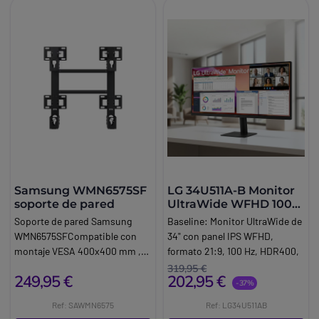
Samsung WMN6575SF
LG 34U511A-B Monitor
soporte de pared
UltraWide WFHD 100
Hz
Soporte de pared Samsung
Baseline:
Monitor UltraWide de
WMN6575SFCompatible con
34" con panel IPS WFHD,
montaje VESA 400x400 mm ,
formato 21:9, 100 Hz, HDR400,
este soporte garantiza una
USB-C y montaje VESA para
319,95 €
249,95 €
202,95 €
sujeción estable para sus
productividad profesional.
-37%
pantallas planas. Está diseñado
Brand:
LG
Ref: SAWMN6575
Ref: LG34U511AB
para instalación en