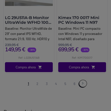
LG 29U511A-B Monitor
Kimex 170 0017 Mini
UltraWide WFHD 100
PC Windows 11 N97
Hz
Baseline:
Monitor UltraWide de
Baseline:
Mini PC compacto
29" con panel IPS WFHD,
con Windows 11 y procesador
formato 21:9, 100 Hz, HDR10 y
Intel N97, diseñado para
montaje VESA para
cartelería digital, puestos de
239,95 €
999,95 €
149,95 €
699,95 €
productividad profesional.
trabajo compactos y
-38%
-30%
Brand:
LG
aplicaciones profesionales.
Ref: LG29U511AB
Ref: KIM1700017
Brand:
Kimex
Compra ahora
Compra ahora
1
2
3
4
5
6