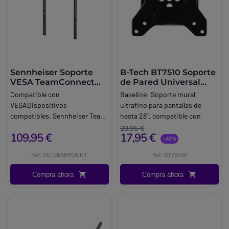
Sennheiser Soporte
B-Tech BT7510 Soporte
VESA TeamConnect
de Pared Universal
Bar S/M
VESA
Compatible con
Baseline:
Soporte mural
VESADispositivos
ultrafino para pantallas de
compatibles. Sennheiser Team.
hasta 28", compatible con
Especificación. Valor. Kit de
VESA 100x100 y diseñado para
29,95 €
109,95 €
17,95 €
montaje VESA para Sennheiser
instalaciones profesionales
-40%
Team. Connect Bar S/M
discretas.
Ref: SETCBARMOUNT
Ref: BT7510B
Solución profesional de
Brand:
Btech
montaje en pantalla.
Compra ahora
Compra ahora