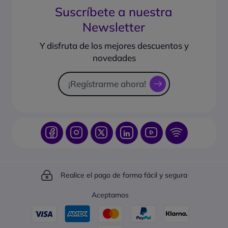
Gestión de garantía
Suscríbete a nuestra
¿Cuál es la política de devolución?
Preguntas frecuentes
Newsletter
¿Qué formas de pago puedo usar?
Guías de compra
¿Cómo hacer seguimiento de un pedido?
Y disfruta de los mejores descuentos y
Sugiéranos productos
novedades
Catálogo online
Solicitud de presupuesto
¡Regístrarme ahora!
Realice el pago de forma fácil y segura
Aceptamos