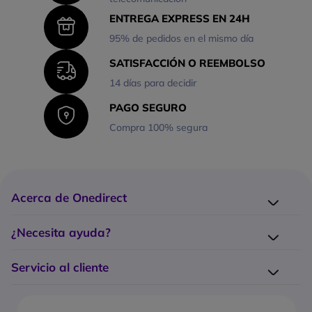
ENTREGA EXPRESS EN 24H
95% de pedidos en el mismo día
SATISFACCIÓN O REEMBOLSO
14 días para decidir
PAGO SEGURO
Compra 100% segura
Acerca de Onedirect
¿Quiénes somos?
¿Necesita ayuda?
Los 10 puntos fuertes Onedirect
Entrega
Trabaje con nosotros
Servicio al cliente
Devolución
Servicio de Grandes Cuentas
¿Cómo hago un pedido?
Contacte con nosotros
¿Cuáles son los costes y tiempos de entrega?