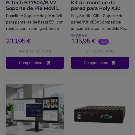
B-Tech BT7504/B V2
Kit de montaje de
Soporte de Pie Móvil
pared para Poly X30
para Pantallas 55
Baseline:
Soporte de pie móvil
Poly Studio X30 - Soporte de
para pantallas de hasta 55", con
pared/Kit VESACompatible
ruedas con freno, gestión de
únicamente con el modelo Poly
cables integrada y
Studio X30, este versátil
197,95 €
233,95 €
135,95 €
compatibilidad VESA hasta
soporte ofrece dos opciones
-31%
400 x 400 mm.
de montaje para su cámara: en
Ref: BTECHBT7504B
Ref: POSTX30WSUP
Brand:
Btech
la pared o sobre/debajo de una
pantalla. Este accesorio es
Compra ahora
Compra ahora
compatible con estándares
VESA que van desde 100 x 100
mm a 600 x 600 mm.