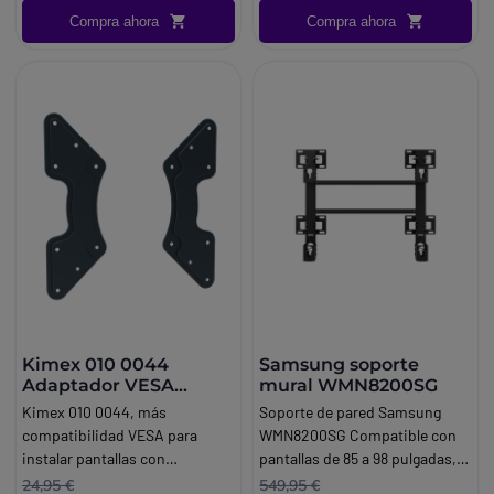
pared únicamente en
Compra ahora
Compra ahora
orientación horizontal.
Kimex 010 0044
Samsung soporte
Adaptador VESA
mural WMN8200SG
200x200 400x400
Kimex 010 0044, más
Soporte de pared Samsung
compatibilidad VESA para
WMN8200SG Compatible con
instalar pantallas con
pantallas de 85 a 98 pulgadas,
seguridad. Amplía la
este soporte garantiza una
24,95 €
549,95 €