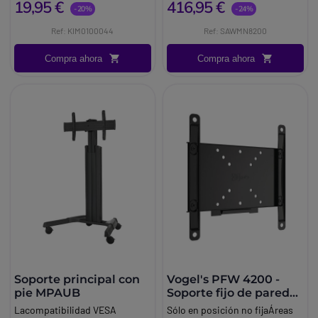
19,95 €
416,95 €
compatibilidad entre pantalla y
fijación estable de sus
-20%
-24%
soporte.
dispositivos. Dedicado
Ref: KIM0100044
Ref: SAWMN8200
únicamente al montaje en
pared en orientación
Compra ahora
Compra ahora
horizontal, este accesorio
soporta una carga máxima de
100 kg, y admite el montaje
VESA en 600x400 mm.
Soporte principal con
Vogel's PFW 4200 -
pie MPAUB
Soporte fijo de pared
para TV
Lacompatibilidad VESA
Sólo en posición no fijaÁreas