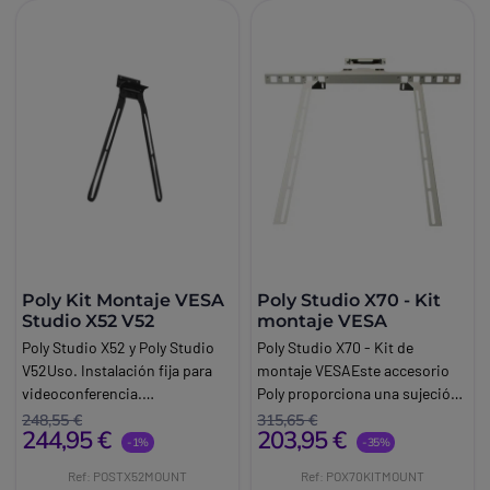
Poly Kit Montaje VESA
Poly Studio X70 - Kit
Studio X52 V52
montaje VESA
Poly Studio X52 y Poly Studio
Poly Studio X70 - Kit de
V52Uso. Instalación fija para
montaje VESAEste accesorio
videoconferencia.
Poly proporciona una sujeción
Características
estable y segura para su
248,55 €
315,65 €
244,95 €
203,95 €
técnicas:Característica. Valor.
cámara. Este soporte
-1%
-35%
compatible con VESA es
Ref: POSTX52MOUNT
Ref: POX70KITMOUNT
compatible exclusivamente