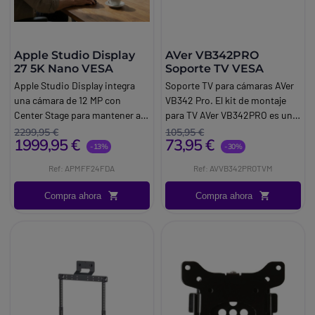
Apple Studio Display
AVer VB342PRO
27 5K Nano VESA
Soporte TV VESA
Apple Studio Display integra
Soporte TV para cámaras AVer
una cámara de 12 MP con
VB342 Pro. El kit de montaje
Center Stage para mantener al
para TV AVer VB342PRO es una
usuario centrado durante las
excelente opción para añadir
2299,95 €
105,95 €
1999,95 €
73,95 €
videollamadas. También
flexibilidad a su experiencia de
-13%
-30%
incorpora Vista Cenital, útil
videoconferencia. Es un
Ref: APMFF24FDA
Ref: AVVB342PROTVM
para mostrar documentos,
equipo certificado por AVer,
objetos o demostraciones sin
que es compatible con la
Compra ahora
Compra ahora
depender de cámaras externas.
cámara de conferencias AVer
VB342PRO y VB350