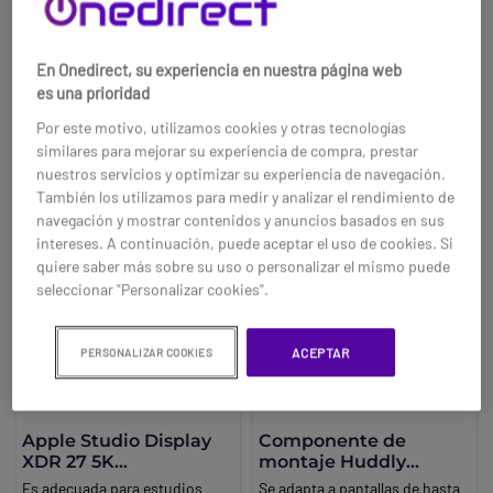
62,95 €
255,95 €
modelos Poly Studio R30 y Poly
Studio E70, le permite montar
-20%
-3%
Studio P15, le permite montar
su cámara utilizando un
Ref: POSTUR30MOUNT
Ref: POSTUDIOE70MOKIT
su cámara mediante un
soporte VESA, para una
En Onedirect, su experiencia en nuestra página web
soporte VESA, para una
sujeción estable y segura de su
es una prioridad
Compra ahora
Compra ahora
sujeción estable y segura de su
cámara.
Por este motivo, utilizamos cookies y otras tecnologías
cámara. NOTA: También debes
similares para mejorar su experiencia de compra, prestar
comprar el soporte de pared
nuestros servicios y optimizar su experiencia de navegación.
(783S4AA / 310282).
También los utilizamos para medir y analizar el rendimiento de
navegación y mostrar contenidos y anuncios basados en sus
intereses. A continuación, puede aceptar el uso de cookies. Si
quiere saber más sobre su uso o personalizar el mismo puede
seleccionar "Personalizar cookies".
ACEPTAR
PERSONALIZAR COOKIES
Apple Studio Display
Componente de
XDR 27 5K
montaje Huddly
Nanotexturizado
(VESA) para cámara
Es adecuada para estudios
Se adapta a pantallas de hasta