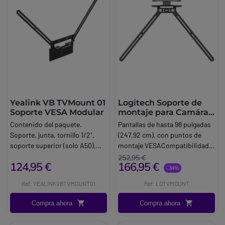
Yealink VB TVMount 01
Logitech Soporte de
Soporte VESA Modular
montaje para Camára
Rally, Rally Bar, Rally
Contenido del paquete.
Pantallas de hasta 98 pulgadas
Bar Mini
Soporte, junta, tornillo 1/2",
(247,92 cm), con puntos de
soporte superior (solo A50),
montaje VESACompatibilidad:
guía rápida Soporte VESA para
Rally Bar, Rally Bar Mini,
252,95 €
124,95 €
166,95 €
TV (modular). Compatibilidad.
Cámara Rally
-34%
Bar A50 / Smart. Vision
Ref: YEALINKVBTVMOUNT01
Ref: LOTVMOUNT
40Montaje A50Arriba o abajo
de la pantalla (con soporte
Compra ahora
Compra ahora
superior).