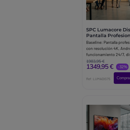
SPC Lumacore Dis
Pantalla Profesio
Baseline:
Pantalla profes
con resolución 4K, Andro
funcionamiento 24/7, d
para cartelería digital e
1983,95 €
1349,95 €
comercios y espacios pú
-32%
Brand:
SPC
Compra
Ref: LUMADIS75