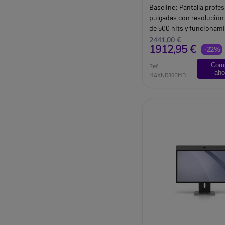
86''
Baseline:
Pantalla profes
pulgadas con resolución 
de 500 nits y funcionam
para comunicación visual
2441,00 €
1912,95 €
reunión.
-22%
Brand:
MAXHUB
Com
Ref:
aho
MAXND86CMB