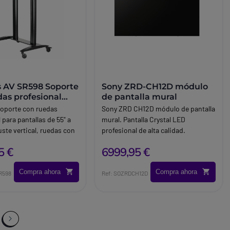
s AV SR598 Soporte
Sony ZRD-CH12D módulo
das profesional
de pantalla mural
ntalla
oporte con ruedas
Sony ZRD CH12D módulo de pantalla
 para pantallas de 55" a
mural. Pantalla Crystal LED
uste vertical, ruedas con
profesional de alta calidad.
ructura robusta, ideal
5 €
6999,95 €
nos empresariales y
les.
Compra ahora
Compra ahora
rless-AV
R598
Ref: SOZRDCH12D