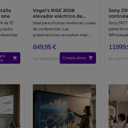
talla
Vogel's RISE 2008
Sony ZR
n one
elevador eléctrico de
control
suelo-pared para pantallas
4K de 32"
Ideal para oficinas modernas y salas
Sony ZRCT
y audio
de conferencias. Las
pared de v
nferencias,
presentaciones se vuelven más
WProcesado
íbrido con
profesionales cuando puede colocar
ZRCT 300 p
849,95 €
11999,
.
la pantalla a la altura de los ojos de
Sony ZRCT 
todos los asistentes.
procesador
pra
Compra ahora
para crear
Ref: VOGRISE2008
Ref: SOZRCT
ra
instalacio
capacidad 
pantallas y
dispositiv
integral pa
salas de co
corporativ