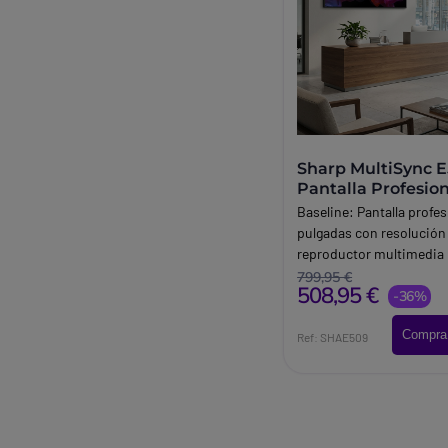
Sharp MultiSync 
Pantalla Profesio
Baseline:
Pantalla profes
pulgadas con resolución
reproductor multimedia 
panel antirreflectante y
799,95 €
508,95 €
funcionamiento 16 horas 
-36%
días a la semana. Ideal p
Compra
señalización digital y sal
Ref: SHAE509
reuniones.
Brand:
Sharp