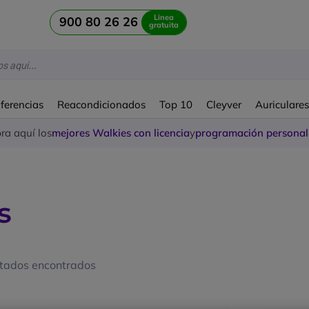
Linea
900 80 26 26
gratuita
ferencias
Reacondicionados
Top 10
Cleyver
Auriculare
a aquí los
mejores Walkies con licencia
y
programación personal
s
ltados encontrados