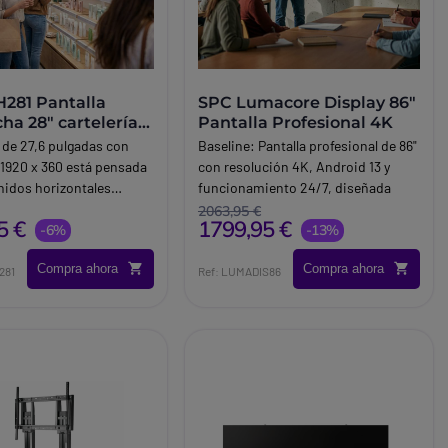
281 Pantalla
SPC Lumacore Display 86"
ha 28" cartelería
Pantalla Profesional 4K
a de 27,6 pulgadas con
Baseline:
Pantalla profesional de 86"
 1920 x 360 está pensada
con resolución 4K, Android 13 y
nidos horizontales
funcionamiento 24/7, diseñada
. Este formato resulta
para cartelería digital de gran
2063,95 €
5 €
1799,95 €
nte útil para menús
-6%
formato en empresas, comercios y
-13%
señalización informativa y
espacios públicos.
Compra ahora
Compra ahora
promocionales en
Brand:
SPC
281
Ref: LUMADIS86
strechos o poco
ales.