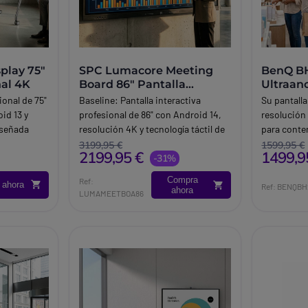
play 75"
SPC Lumacore Meeting
BenQ BH
nal 4K
Board 86" Pantalla
Ultraanc
Interactiva 4K
digital
ional de 75"
Baseline:
Pantalla interactiva
Su pantall
id 13 y
profesional de 86" con Android 14,
resolución
iseñada
resolución 4K y tecnología táctil de
para conte
n empresas,
40 puntos para reuniones,
extendidos
3199,95 €
1599,95 €
2199,95 €
1499,9
blicos.
formación y colaboración en
-31%
especialme
grandes espacios.
digitales, 
Compra
Ref:
 ahora
Brand:
SPC
mensajes 
Ref: BENQBH
ahora
LUMAMEETBOA86
espacios e
convencion