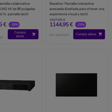
''
antalla colaborativa
Baseline:
Pantalla interactiva
a UHD 4K de 86 pulgadas
avanzada diseñada para ofrecer una
 14, pantalla táctil
experiencia visual y táctil
 y función de uso
excepcional en su negocio
1527,85 €
5 €
1144,95 €
 inalámbrico para
-19%
Brand:
Samsung
-25%
ducativos y
Compra
Compra ahora
les.
Ref: SAQM32RT
ahora
2E
lips