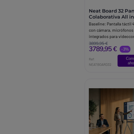
Neat Board 32 Pan
Colaborativa All i
Baseline:
Pantalla táctil 
con cámara, micrófonos 
integrados para videoco
colaboración y trabajo h
3899,95 €
3789,95 €
Microsoft Teams y Zoom
-3%
Brand:
Neat
Com
Ref:
aho
NEATBOARD32