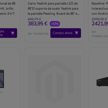
MeetingBoard de 86''
táctil 86
ional de 86
Carro Yealink para pantalla LED de
Baseline:
P
4K, brillo
86"El soporte de suelo Yealink para
interactiv
iento 24/7
la pantalla Meeting. Board de 86" es
con Android
 y salas de
un soporte elegante y
multipunto
668,75 €
2999,95 €
383,95 €
2421,9
contemporáneo creado para ofrecer
-43%
compartido
una plataforma sólida y segura para
entornos e
pra
Ref:
Compra ahora
las pantallas de su sala de
empresaria
Ref: YEAMBFS86
ra
PH86BDL425
reuniones.
Brand:
Phi