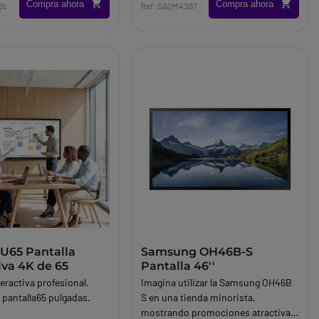
Compra ahora
Compra ahora
65
Ref: SAQM43BT
U65 Pantalla
Samsung OH46B-S
iva 4K de 65
Pantalla 46''
teractiva profesional.
Imagina utilizar la Samsung OH46B
pantalla65 pulgadas.
S en una tienda minorista,
mostrando promociones atractivas