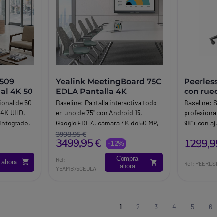
E509
Yealink MeetingBoard 75C
Peerles
nal 4K 50
EDLA Pantalla 4K
con rue
para pa
ional de 50
Baseline:
Pantalla interactiva todo
Baseline:
S
 4K UHD,
en uno de 75" con Android 15,
profesional
integrado,
Google EDLA, cámara 4K de 50 MP,
98"+ con aj
8 micrófonos, pizarra colaborativa y
freno y est
3998,95 €
3499,95 €
1299,9
al día, 7
BYOM.
-12%
para entor
ara
Brand:
Yealink
audiovisua
Compra
Ref:
 ahora
as de
Brand:
Pee
Ref: PEERLS
ahora
YEAMB75CEDLA
1
2
3
4
5
6