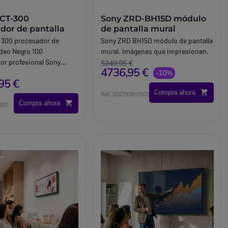
CT-300
Sony ZRD-BH15D módulo
ador de pantalla
de pantalla mural
 300 procesador de
Sony ZRD BH15D módulo de pantalla
ídeo Negro 100
mural. Imágenes que impresionan.
r profesional Sony
5249,95 €
4736,95 €
ara muros de video 4KEl
-10%
95 €
300 es un potente
Compra ahora
 de video wall diseñado
Ref: SOZRDBH15D1
Compra ahora
 impresionantes
300
nes profesionales. Con
para gestionar hasta 100
 resolución 4K, este
o ofrece una solución
ra centros comerciales,
ntrol y espacios
os.