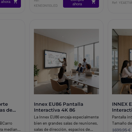
 ahora
Ref: YEAETV
ahora
KENEON110LED
rte
Innex EU86 Pantalla
INNEX E
las de
Interactiva 4K 86
Interact
al
La Innex EU86 encaja especialmente
Pantalla in
UBCarro
bien en grandes salas de reuniones,
Tamaño de 
nza mediano
salas de dirección, espacios de
1699,95 €