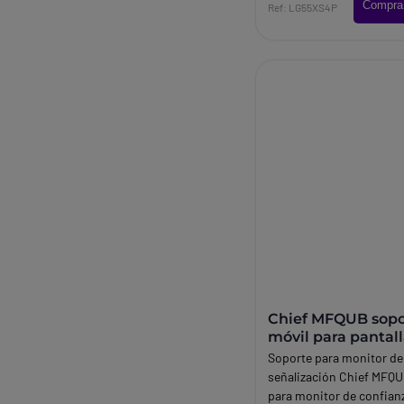
Compra
Ref: LG55XS4P
Chief MFQUB sopo
móvil para pantal
señalización digit
Soporte para monitor de
señalización Chief MFQ
para monitor de confia