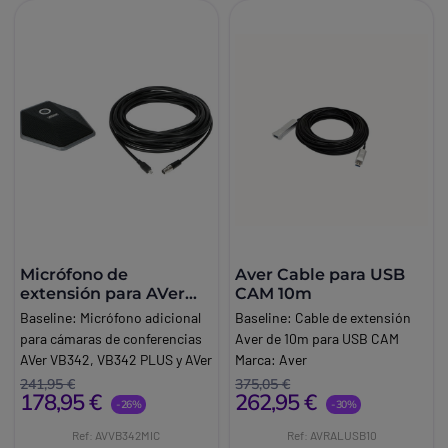
Micrófono de
Aver Cable para USB
extensión para AVer
CAM 10m
VB342 / VB342 PLUS
Baseline:
Micrófono adicional
Baseline:
Cable de extensión
para cámaras de conferencias
Aver de 10m para USB CAM
AVer VB342, VB342 PLUS y AVer
Marca:
Aver
VB130
241,95 €
375,05 €
178,95 €
262,95 €
Marca:
Aver
-26%
-30%
Ref: AVVB342MIC
Ref: AVRALUSB10