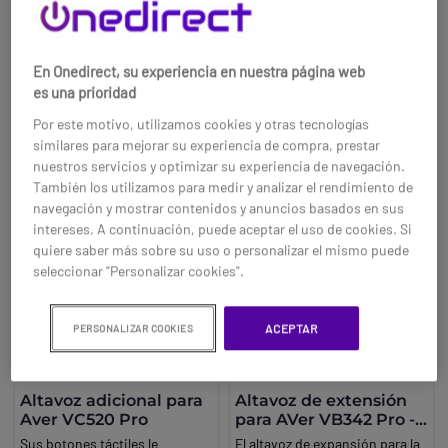
1361,95 €
74,95 €
WDR: ajuste de brillo
-5%
-17%
automático. Recorte
Ref: AVCAM550
Ref: AVCAM10
automático alrededor de los
En Onedirect, su experiencia en nuestra página web
participantes (encuadre
Compra ahora
Compra ahora
es una prioridad
automático).
Por este motivo, utilizamos cookies y otras tecnologías
similares para mejorar su experiencia de compra, prestar
nuestros servicios y optimizar su experiencia de navegación.
También los utilizamos para medir y analizar el rendimiento de
navegación y mostrar contenidos y anuncios basados en sus
intereses. A continuación, puede aceptar el uso de cookies. Si
quiere saber más sobre su uso o personalizar el mismo puede
seleccionar "Personalizar cookies".
ACEPTAR
PERSONALIZAR COOKIES
Altavoz adicional para
Altavoz de extensión
Aver VC520 Pro
para AVer VB342 Pro -
Cable 20 m
Sus botones táctiles le
El altavoz de expansión para la