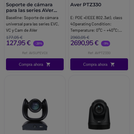
Soporte de cámara
Aver PTZ330
para las series AVer
EVC, VC y Cam
Baseline:
Soporte de cámara
E: POE +(IEEE 802.3at), class
universal para las series EVC,
4Operating Condition:
VC y Cam de AVer
Temperature: 0°C ~ +40°C;
Marca:
Aver
Humidity: 20% ~80%Security:
177,05 €
2960,05 €
127,95 €
2690,95 €
Kensington slot. Cámara.
-28%
-9%
Características:General. Power
Ref: AVSUPEVCII
Ref: AVPTZ330
Requirement: AC100V AC240V
to DC12V/5ADimensions:
Compra ahora
Compra ahora
L=180 mm，W= 145 mm，H=
183.5 mm.