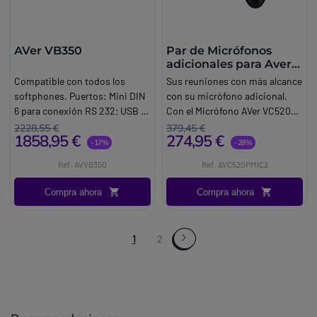
AVer VB350
Par de Micrófonos
adicionales para Aver
VC520 Pro
Compatible con todos los
Sus reuniones con más alcance
softphones. Puertos: Mini DIN
con su micrófono adicional.
6 para conexión RS 232; USB B;
Con el Micrófono AVer VC520
salida HDMI (adaptador de USB
adicional podrá mejorar la
2228,55 €
379,45 €
1858,95 €
274,95 €
a HDMI); entrada de teléfono
comunicación de sus salas de
-17%
-28%
(clavija de 3,5 mm); puertos
reuniones para tener
Ref: AVVB350
Ref: AVC520PMIC2
RJ45 x2; USB A x3Requisitos
conferencias claras y de gran
del sistema operativo:
calidad.
Compra ahora
Compra ahora
Windows® 7/10/11; Mac OS X
14.4 o posterior; Chromebox 3
versión 94.0.4606.114 o
1
2
posterior.