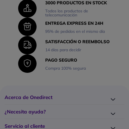
3000 PRODUCTOS EN STOCK
Todos los productos de
telecomunicación
ENTREGA EXPRESS EN 24H
95% de pedidos en el mismo día
SATISFACCIÓN O REEMBOLSO
14 días para decidir
PAGO SEGURO
Compra 100% segura
Acerca de Onedirect
¿Quiénes somos?
¿Necesita ayuda?
Los 10 puntos fuertes Onedirect
Entrega
Trabaje con nosotros
Servicio al cliente