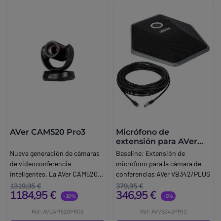
AVer CAM520 Pro3
Micrófono de
extensión para AVer
VB342/plus y VB130 -
Nueva generación de cámaras
Baseline:
Extensión de
Cable 20 m
de videoconferencia
micrófono para la cámara de
inteligentes. La AVer CAM520
conferencias AVer VB342/PLUS
Pro3 es la tercera generación
y AVer VB130
1319,95 €
379,95 €
1184,95 €
346,95 €
de una de las cámaras de
Marca:
Aver
-10%
-9%
videoconferencia más
Ref: AVCAM520PRO3
Ref: AVVB342PMIC
vendidas: la gama CAM 520