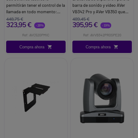
permitirán tener el control de la
barra de sonido y vídeo AVer
llamada en todo momento:
VB342 Pro y AVer VB350 que
colgar/descolgar, modular el
proporciona una cobertura de
448,75 €
489,45 €
323,95 €
395,95 €
volumen. Puede además,
sonido superior para las salas
-28%
-19%
dejarlo fijo con la seguridad de
que lo requieren y una
Ref: AVC520PMIC
Ref: AVVB342PROSPE20
Kensignton.
distancia máxima de cable de
20 m.
Compra ahora
Compra ahora