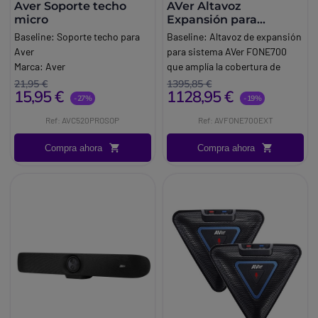
Aver Soporte techo
AVer Altavoz
micro
Expansión para
FONE700
Baseline:
Soporte techo para
Baseline:
Altavoz de expansión
Aver
para sistema AVer FONE700
Marca:
Aver
que amplía la cobertura de
audio en salas de reuniones
21,95 €
1395,85 €
15,95 €
1128,95 €
medianas y grandes.
-27%
-19%
Brand:
Aver
Ref: AVC520PROSOP
Ref: AVFONE700EXT
Compra ahora
Compra ahora