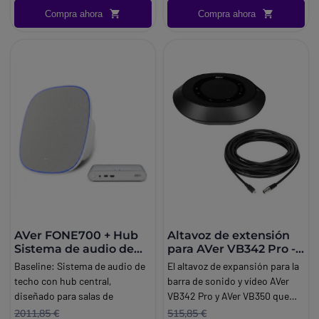
Pro.
Compra ahora
Compra ahora
AVer FONE700 + Hub
Altavoz de extensión
Sistema de audio de
para AVer VB342 Pro -
techo
Cable 10 m
Baseline:
Sistema de audio de
El altavoz de expansión para la
techo con hub central,
barra de sonido y vídeo AVer
diseñado para salas de
VB342 Pro y AVer VB350 que
reuniones profesionales con
proporciona una cobertura de
2011,85 €
515,85 €