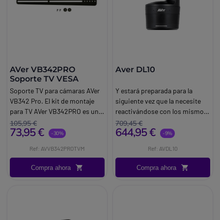
AVer VB342PRO
Aver DL10
Soporte TV VESA
Soporte TV para cámaras AVer
Y estará preparada para la
VB342 Pro. El kit de montaje
siguiente vez que la necesite
para TV AVer VB342PRO es una
reactivándose con los mismos
excelente opción para añadir
ajustes de configuración.
105,95 €
709,45 €
73,95 €
644,95 €
flexibilidad a su experiencia de
Características:Resolución
-30%
-9%
videoconferencia. Es un
1080p/603 modos de
Ref: AVVB342PROTVM
Ref: AVDL10
equipo certificado por AVer,
seguimiento IA: modo
que es compatible con la
presentador, modo zona,
Compra ahora
Compra ahora
cámara de conferencias AVer
modo híbridoÁngulos de
VB342PRO y VB350
visión: DFOV: 90° (gran
angular) a 35,8° (teleobjetivo) /
HFOV: 82° (gran angular) a 31,7°
(teleobjetivo) / VFOV: 51° (gran