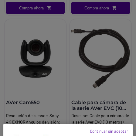
Compra ahora
Compra ahora
AVer Cam550
Cable para cámara de
la serie AVer EVC (10
metros)
Resolución del sensor: Sony
Baseline:
Cable para cámara de
4K EXMORÁngulos de visión:
la serie AVer EVC (10 metros)
diagonal, 95°, horizontal, 78°,
Marca:
Aver
Continuar sin aceptar
vertical, 50°Tecnología True
1432,15 €
89,95 €