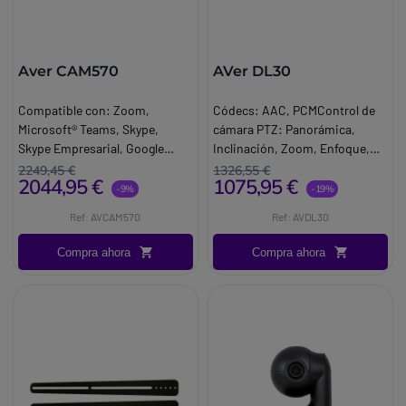
Aver CAM570
AVer DL30
Compatible con: Zoom,
Códecs: AAC, PCMControl de
Microsoft® Teams, Skype,
cámara PTZ: Panorámica,
Skype Empresarial, Google
Inclinación, Zoom, Enfoque,
Meet, Ring. Central, Blue.
Control preestablecido.
2249,45 €
1326,55 €
2044,95 €
1075,95 €
Jeans, Intel® Unite™, Fuze,
Compatibilidad: Windows 7 o
-9%
-19%
Adobe® Connect™, Cyber. Link
posterior, i. Resolución salida:
Ref: AVCAM570
Ref: AVDL30
U Meeting®, Cisco Web.
1080p/60 (IP Streaming y USB).
Meeting™, Live. On, Microsoft®
Iluminación mínima: 0,5 Lux
Compra ahora
Compra ahora
Lync™, True.
(IRE50, F1.6, 30fps).