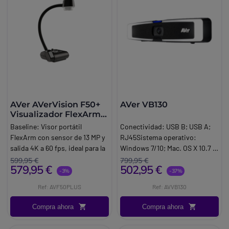
angular) a 17,9° (teleobjetivo).
AVer AVerVision F50+
AVer VB130
Visualizador FlexArm
4K
Baseline:
Visor portátil
Conectividad: USB B; USB A;
FlexArm con sensor de 13 MP y
RJ45Sistema operativo:
salida 4K a 60 fps, ideal para la
Windows 7/10; Mac. OS X 10.7 o
enseñanza interactiva,
posterior. Aplicaciones de
599,95 €
799,95 €
579,95 €
502,95 €
presentaciones y captura de
gestión: EZ Manager 2 /
-3%
-37%
contenidos.
PTZApp 2 / EZLive. Conexión
Ref: AVF50PLUS
Ref: AVVB130
Brand:
Aver
rápida y sencilla: Plug & Play.
Smart. Speaker: seguimiento
Compra ahora
Compra ahora
de la voz del orador.