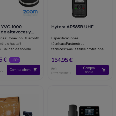
 YVC-1000
Hytera AP585B UHF
 de altavoces y
no
ticas:Conexión Bluetooth
Especificaciones
dible hasta 5
técnicas:Parámetros
. Calidad de sonido
técnicos:Walkie talkie profesional
 autoajuste.
con licencia. Versión UHF: rango de
5 €
154,95 €
-13%
frecuencia de 400 a 470MHz.
Espaciado entre canales: 12.5k. Hz;
Compra
Ref:
Compra ahora
20k.
000
ahora
HYTAP585BTU