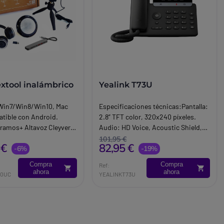
extool inalámbrico
Yealink T73U
 Win7/Win8/Win10, Mac
Especificaciones técnicas:Pantalla:
tible con Android.
2.8” TFT color, 320x240 píxeles.
gramos+ Altavoz Cleyver
Audio: HD Voice, Acoustic Shield,
 altavoz móvil. Cable
manos libres full dúplex.
101,95 €
 €
82,95 €
etooth y conexión USB A
-6%
-19%
Compra
Compra
Ref:
ahora
ahora
90UC
YEALINKT73U