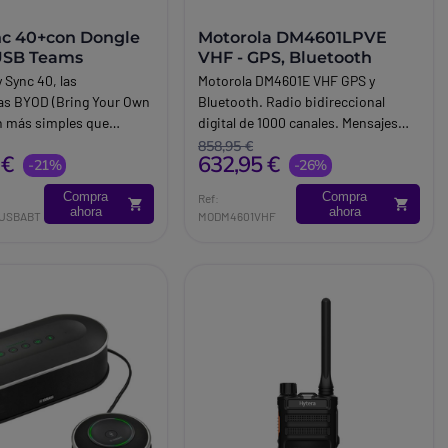
nc 40+con Dongle
Motorola DM4601LPVE
USB Teams
VHF - GPS, Bluetooth
y Sync 40, las
Motorola DM4601E VHF GPS y
as BYOD (Bring Your Own
Bluetooth. Radio bidireccional
n más simples que
digital de 1000 canales. Mensajes
idad de sonido Poly.
preprogramables para
858,95 €
 €
632,95 €
 kg. Conexiones: USB
-21%
comunicación no verbal. Cuatro
-26%
B Type A, Bluetooth
botones programables para un
Compra
Compra
Ref:
 de la batería: Hasta 30
acceso rápido a las funciones más
ahora
ahora
USBABT
MODM4601VHF
onversación.
utilizadas.