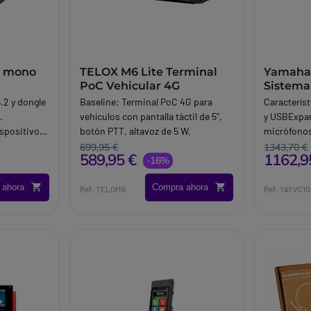
E mono
TELOX M6 Lite Terminal
Yamaha
PoC Vehicular 4G
Sistema
micrófo
.2 y dongle
Baseline:
Terminal PoC 4G para
Caracterís
.
vehículos con pantalla táctil de 5",
y USBExpan
ispositivos
botón PTT, altavoz de 5 W,
micrófonos
eden
reducción de ruido y
HDAVBotón
699,95 €
1343,70 €
589,95 €
1162,9
n acústica
posicionamiento GPS para
-16%
coordinar flotas.
 ahora
Compra ahora
grado.
Brand:
Telo Systems
Ref: TELOM6
Ref: YAYVC1