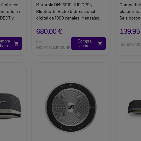
alámbricos
Motorola DM4601E UHF GPS y
Compatible
ión todo en
Bluetooth. Radio bidireccional
plataforma
 DECT y
digital de 1000 canales. Mensajes
Seis boton
til para una
preprogramables para
volumen +;
680,00 €
139,95
comunicación no verbal. Cuatro
descolgar/
botones programables para un
ompra
Compra
Ref:
acceso rápido a las funciones más
Ref: DAFANC
hora
ahora
MODM4601LPUEUHF
utilizadas.