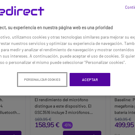
Conti
ect, su experiencia en nuestra página web es una prioridad
otivo, utilizamos cookies y otras tecnologías similares para mejorar su ex
estar nuestros servicios y optimizar su experiencia de navegación. Tamb
 para medir y analizar el rendimiento de navegación y mostrar contenidos
 sus intereses. A continuación, puede aceptar el uso de cookies. Si quie
so o personalizar el mismo puede seleccionar "Personalizar cookies".
ACEPTAR
PERSONALIZAR COOKIES
voz
Grandstream GSC3516
Rondson
altavoz SIP/Multicast con
480 W P
micrófonos
h.
El rendimiento del micrófono
Baseline:
P
 4
distingue a este dispositivo. El
megafonía 
Bluetooth
GSC3516 incluye 3 micrófonos
batería int
DC
direccionales con tecnología MMAD
micrófonos
169,95 €
549,95 €
158,95 €
499,95
móvil,
(Multi Microphone Array Directional)
-6%
uso profes
más 1 micrófono auxiliar
Brand:
Ro
Ref: