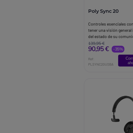
Poly Sync 20
Controles esenciales con
tener una visión general
del estado de su comuni
Compatible con Windows
139,95 €
90,95 €
Andorid i IOSDimensione
-35%
x 34mm.
Com
Ref:
ah
PLSYNC20USBA