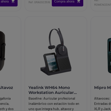
 ahora
Compra ahora
omnidireccional.
Ref: GRAGSC3516
ROWENCEIN
ltavoz
Yealink WH64 Mono
Mipro 
Workstation Auricular
DECT Bluetooth
gafonía
Baseline:
Auricular profesional
Altavoces: 1
tencia,
inalámbrico con estación todo en
Entradas d
ooth y dos
uno que integra hub, altavoz y
XLR y Jack