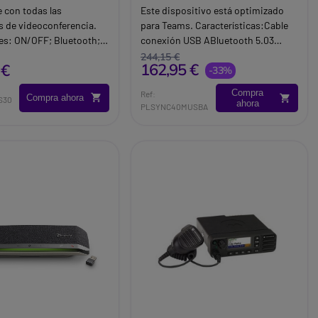
 con todas las
Este dispositivo está optimizado
s de videoconferencia.
para Teams. Características:Cable
es: ON/OFF; Bluetooth;
conexión USB ABluetooth 5.03
 volumen ; silencio;
micrófonos con 100Hz a 6.7k.
244,15 €
162,95 €
 €
colgar.
Tiempo de carga: 4 horas.
-33%
Compatible con Windows, Mac OS,
Compra
Ref:
Compra ahora
Android y IOSOptimizado para
S30
ahora
PLSYNC40MUSBA
Teams.