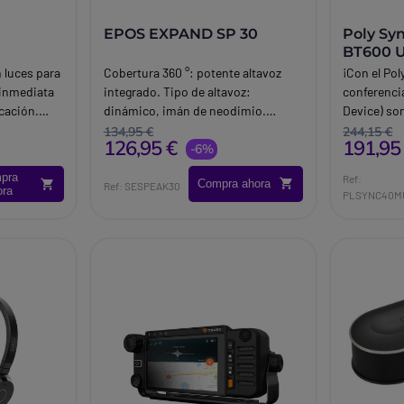
EPOS EXPAND SP 30
Poly Sy
BT600 
 luces para
Cobertura 360 °: potente altavoz
¡Con el Pol
 inmediata
integrado. Tipo de altavoz:
conferenci
cación.
dinámico, imán de neodimio.
Device) so
, Mac OS,
Conexión USB C para PC / Mac y
nunca! Cal
134,95 €
244,15 €
126,95 €
191,95
s: 182 x 95
Bluetooth para móvil y tableta.
-6%
Peso: 0.61
Compatible todos los softphones.
Type C, US
pra
Ref:
Compra ahora
Sistema operativo compatible:
5.1Duración
Ref: SESPEAK30
ora
PLSYNC40M
Windows y Mac.
horas de c