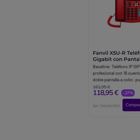
Fanvil X5U-R Teléf
Gigabit con Pantal
Baseline:
Teléfono IP SIP
profesional con 16 cuent
doble pantalla a color, p
Gigabit, PoE y audio HD, 
161,95 €
118,95 €
usuarios avanzados, rec
-27%
oficinas con un elevado
Compra
llamadas.
Ref: FANX5URED
Brand:
Fanvil