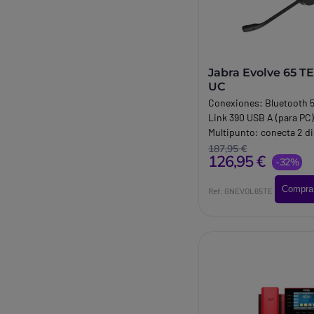
Jabra Evolve 65 T
UC
Conexiones: Bluetooth 5
Link 390 USB A (para PC)
Multipunto: conecta 2 d
simultáneamente (se pu
187,95 €
126,95 €
memorizar 8). Protecció
-32%
del usuario Jabra Safe.
Compra
Tone™Busylight LED inte
Ref: GNEVOL65TE