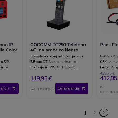
ono IP
COCOMM DT250 Teléfono
Pack Fl
la Color
4G Inalámbrico Negro
Completa el conjunto con jack de
BWin. XP,
as SIP,
3,5 mm CTIA para auriculares,
OSX, compa
uertos
mensajería SMS, SIM Toolkit,
Peso: 130 
ideal para
agenda, alarma, radio FM,
CC90UCPC y
439,75 €
412,95
119,95 €
epciones y
calculadora y actualización remota
USB C, Blu
 volumen de
por FOTA. Casos de uso y
dongle.
Ref:
 ahora
Compra ahora
compatibilidad.
Ref: COCODT250N
ODFLEXN65
1
2