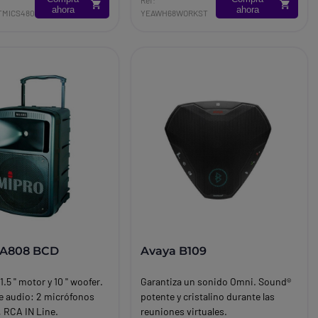
escritorio.
ahora
ahora
TMICS480
YEAWH68WORKST
Brand:
Yealink
MA808 BCD
Avaya B109
.5 '' motor y 10 '' woofer.
Garantiza un sonido Omni. Sound®
e audio: 2 micrófonos
potente y cristalino durante las
, RCA IN Line.
reuniones virtuales.