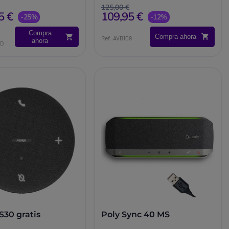
125,00 €
5 €
109,95 €
-25%
-12%
Compra
Compra ahora
Ref: AVB109
ahora
CD
S30 gratis
Poly Sync 40 MS