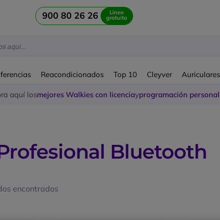
Linea
900 80 26 26
gratuita
ferencias
Reacondicionados
Top 10
Cleyver
Auriculare
a aquí los
mejores Walkies con licencia
y
programación personal
Profesional Bluetooth
dos encontrados