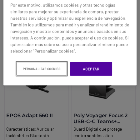
Microsoft Teams, Microsoft
más suaves.
Por este motivo, utilizamos cookies y otras tecnologías
Ref: SEIMP500UCANC
Ref: SEADP561II
Open Office, Zoom, Google
similares para mejorar su experiencia de compra, prestar
Meet Software EPOS Connect y
nuestros servicios y optimizar su experiencia de navegación.
Compra ahora
Compra ahora
EPOS Manager Garantía 2 años
También los utilizamos para medir y analizar el rendimiento de
navegación y mostrar contenidos y anuncios basados en sus
intereses. A continuación, puede aceptar el uso de cookies. Si
quiere saber más sobre su uso o personalizar el mismo puede
seleccionar "Personalizar cookies".
ACEPTAR
PERSONALIZAR COOKIES
EPOS Adapt 560 II
Poly Voyager Focus 2
USB-C-C Teams+
adaptador USB-C/A+
Características:Auricular
Guard Digital que protege
Base
inalámbrico Bluetooth
contra sonidos altos