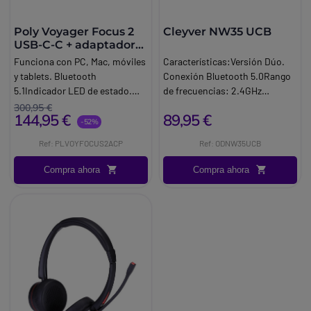
Poly Voyager Focus 2
Cleyver NW35 UCB
USB-C-C + adaptador
USB-C/A+ Base
Funciona con PC, Mac, móviles
Características:Versión Dúo.
y tablets. Bluetooth
Conexión Bluetooth 5.0Rango
5.1Indicador LED de estado.
de frecuencias: 2.4GHz
Conexión multipunto: Cambia
2.480GHz. Tecnología
300,95 €
144,95 €
89,95 €
entre dispositivos fácilmente.
multipunto para 2
-52%
Micrófono con cancelación de
dispositivos. Busy.
Ref: PLVOYFOCUS2ACP
Ref: ODNW35UCB
ruido.
Compra ahora
Compra ahora