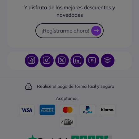
¿Cómo hacer seguimiento de un pedido?
Y disfruta de los mejores descuentos y
Sugiéranos productos
novedades
Catálogo online
Solicitud de presupuesto
¡Regístrarme ahora!
Realice el pago de forma fácil y segura
Aceptamos