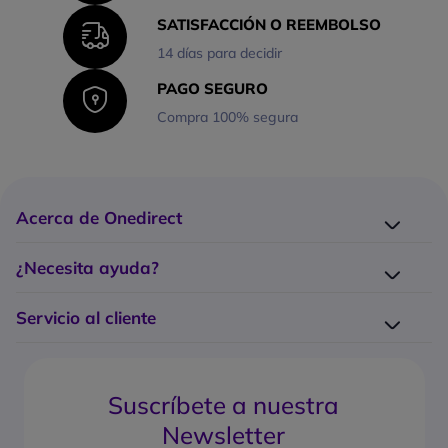
SATISFACCIÓN O REEMBOLSO
14 días para decidir
PAGO SEGURO
Compra 100% segura
Acerca de Onedirect
¿Quiénes somos?
¿Necesita ayuda?
Los 10 puntos fuertes Onedirect
Entrega
Trabaje con nosotros
Servicio al cliente
Devolución
Servicio de Grandes Cuentas
¿Cómo hago un pedido?
Contacte con nosotros
¿Cuáles son los costes y tiempos de entrega?
Gestión de garantía
Suscríbete a nuestra
¿Cuál es la política de devolución?
Preguntas frecuentes
Newsletter
¿Qué formas de pago puedo usar?
Guías de compra