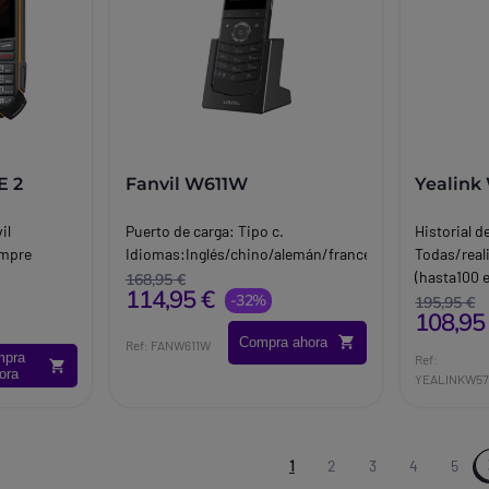
E 2
Fanvil W611W
Yealink
il
Puerto de carga: Tipo c.
Historial d
empre
Idiomas:Inglés/chino/alemán/francés/italiano/portug
Todas/real
(hasta100 
168,95 €
114,95 €
-32%
de agenda 
195,95 €
108,95
en la base)
Compra ahora
HDControl 
Ref: FANW611W
mpra
Ref:
5 niveles.
ora
YEALINKW5
1
2
3
4
5