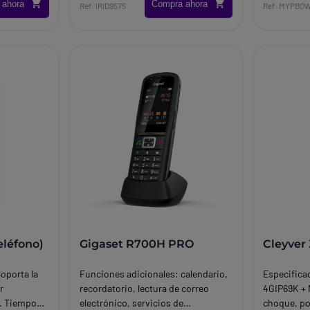
 ahora
Compra ahora
Ref: IRID9575
Ref: MYPBO
eléfono)
Gigaset R700H PRO
Cleyver
oporta la
Funciones adicionales: calendario,
Especifica
r
recordatorio, lectura de correo
4GIP69K + 
o. Tiempo
electrónico, servicios de
choque, po