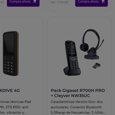
Compra ahora
Compra ahora
W4G
Ref: TITAN18T
 XDIVE 4G
Pack Gigaset R700H PRO
+ Cleyver NW35UC
ciones técnicas:Red
Características:Versión Dúo: dos
MIL STD 810G: anti
auriculares. Conexión Bluetooth
lvo, vibración y
5.0Rango de frecuencias: 2.4GHz