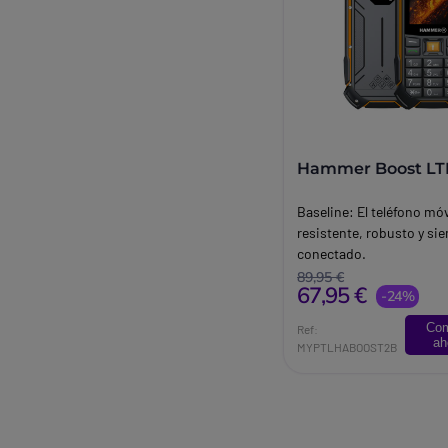
Hammer Boost LT
Baseline:
El teléfono móv
resistente, robusto y si
conectado.
Brand:
Hammer
89,95 €
67,95 €
-24%
Co
Ref:
ah
MYPTLHABOOST2B