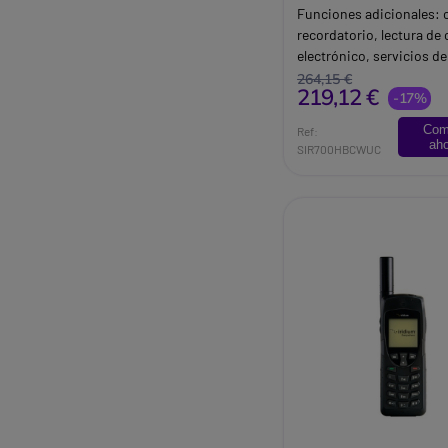
Funciones adicionales: 
recordatorio, lectura de 
electrónico, servicios de
información,. Producto 
264,15 €
219,12 €
certificación IP65: prot
-17%
contra salpicaduras de a
Com
Ref:
golpes.
ah
SIR700HBCWUC