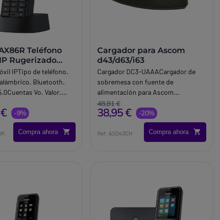
 AX86R Teléfono
Cargador para Ascom
SIP Rugerizado
d43/d63/i63
vil IPTipo de teléfono.
Cargador DC3-UAAACargador de
nalámbrico. Bluetooth.
sobremesa con fuente de
5.0Cuentas Vo. Valor.
alimentación para Ascom
oducto.
d43/d63/i63. Este cargador
48,81 €
 €
38,95 €
-9%
proporciona una solución
-20%
conveniente y eficiente para
Compra ahora
Compra ahora
mantener sus dispositivos Ascom
6R
Ref: ASD43CH
siempre listos para su uso. Su
diseño compacto y funcional lo
hace ideal para su uso en
escritorios, mesas de trabajo o
áreas de carga designadas