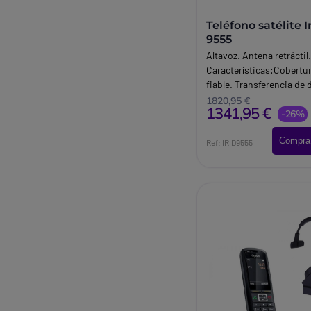
Teléfono satélite 
9555
Altavoz. Antena retráctil
Características:Cobertur
fiable. Transferencia de 
Kbps. Directorio: 100 en
1820,95 €
1341,95 €
Registro de llamadas.
-26%
Compra
Ref: IRID9555