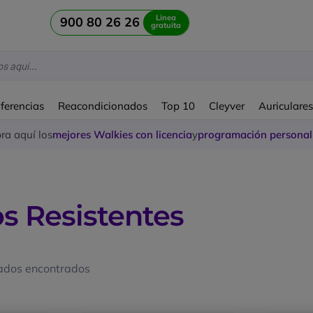
Linea
900 80 26 26
gratuita
ferencias
Reacondicionados
Top 10
Cleyver
Auriculare
a aquí los
mejores Walkies con licencia
y
programación personal
s Resistentes
ados encontrados