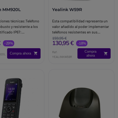
m MM920L
Yealink W59R
ciones técnicas:Teléfono
Esta compatibilidad representa un
busto y resistente a los
valor añadido al poder implementar
tificado IP67:
teléfonos resistentes en sus
 al polvo y al agua.
instalaciones independientemente
159,95 €
€
130,95 €
sponibles: inglés,
-29%
de su dimensión. Características:
-18%
erlandés, croata y
Diseño robusto y resistente
Compra
Ref:
Compra ahora
Peso: 140 g
IP67Llamadas simultáneas:
920L
ahora
YEALINKW59R
2Bluetooth 5.0Función vibración.