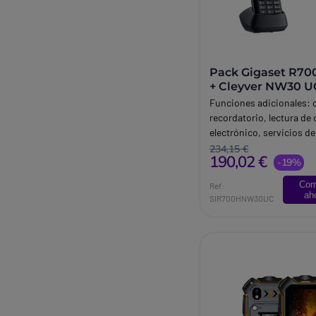
Pack Gigaset R7
+ Cleyver NW30 U
Funciones adicionales: 
recordatorio, lectura de 
electrónico, servicios de
información,. Producto 
234,15 €
190,02 €
certificación IP65: prot
-19%
contra salpicaduras de a
Com
Ref:
golpes.
ah
SIR700HNW30UC