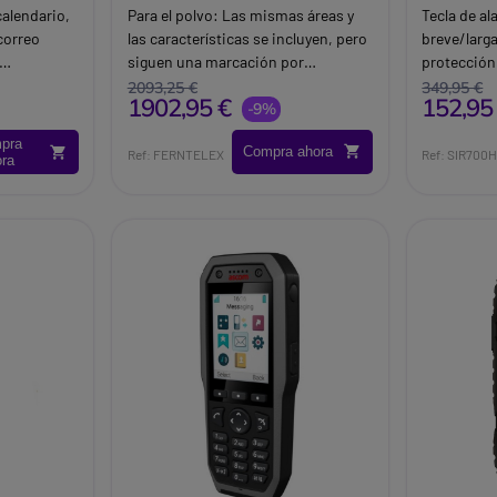
calendario,
Para el polvo: Las mismas áreas y
Tecla de al
correo
las características se incluyen, pero
breve/larga
siguen una marcación por
protección
con
separado: Zona 20: PELIGRO
resistente 
2093,25 €
349,95 €
1902,95 €
152,95
ección
PERMANENTE Zona 21: PELIGRO
-9%
resistente 
gua, polvo y
POTENCIAL Zona 22:
contra pol
pra
Compra ahora
INSIGNIFICANTE
alarma. Ag
Ref: FERNTELEX
Ref: SIR700
ora
Características:Zonas ATEX 2 y
contactos (
22Resistente a la humedad salina,
ataque ácido, lubricantes. Muy
robusto, resistente a los golpes.