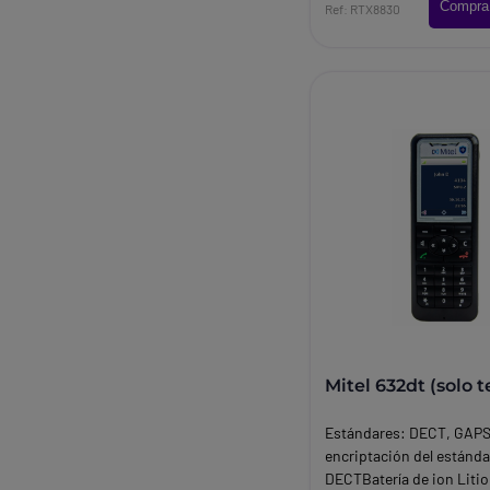
Compra
Ref: RTX8830
Mitel 632dt (solo t
Estándares: DECT, GAPS
encriptación del estánda
DECTBatería de ion Liti