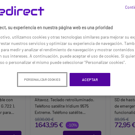
Conti
ect, su experiencia en nuestra página web es una prioridad
otivo, utilizamos cookies y otras tecnologías similares para mejorar su ex
estar nuestros servicios y optimizar su experiencia de navegación. Tamb
 para medir y analizar el rendimiento de navegación y mostrar contenidos
 sus intereses. A continuación, puede aceptar el uso de cookies. Si quie
so o personalizar el mismo puede seleccionar "Personalizar cookies".
ACEPTAR
PERSONALIZAR COOKIES
 IP
Teléfono satélite Iridium
Hammer
9575 Extreme
ble con
Altavoz. Teclado retroiluminado.
SD de hast
 G.722 ).
Teléfono satélite Iridium 9575
de emerge
r para
Extreme. Teléfono satélite
funcionali
olores LED
compacto, resistente y con señal de
dictáfono, 
1830,00 €
89,95 €
1643,95 €
72,95 
cas, 6
emergencia.
-10%
linterna. 
Vibración.