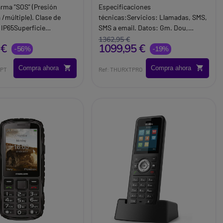
arma "SOS" (Presión
Especificaciones
 /múltiple). Clase de
técnicas:Servicios: Llamadas, SMS,
 IP65Superficie
SMS a email. Datos: Gm. Dou,
a desinfectantes,
Glonass. Pantalla: 2.4” cristal
1362,95 €
 €
1099,95 €
a arañazos y protegido
-56%
Gorilla®Protección: Resistente a
-19%
vo metálico. Botón de
agua, polvo, y golpes (IP55/IK05).
Compra ahora
Compra ahora
enda con hasta 500
HPT
Ref: THURXTPRO
v.