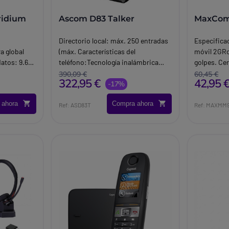
Iridium
Ascom D83 Talker
MaxCo
.
Directorio local: máx. 250 entradas
Especifica
a global
(máx. Características del
móvil 2GRo
datos: 9.6
teléfono:Tecnología inalámbrica
golpes. Cer
tradas.
DECT: banda de frecuencia de 1880
impermeable
390,09 €
60,45 €
322,95 €
42,95 
1900 MHz. Directorio central:
-17%
Idiomas di
entradas ilimitadas (máx.
francés, ne
 ahora
Compra ahora
esloveno. 
Ref: ASD83T
Ref: MAXMM