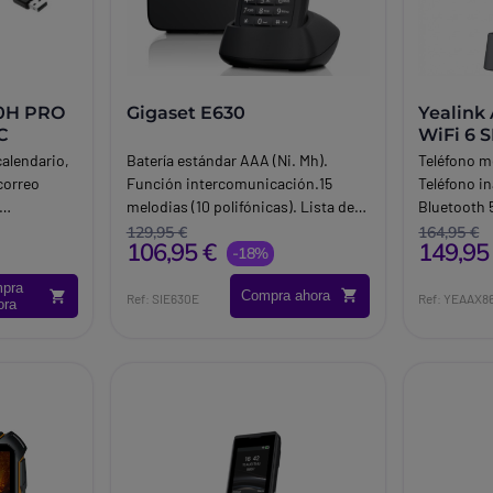
00H PRO
Gigaset E630
Yealink
C
WiFi 6 
IP67
calendario,
Batería estándar AAA (Ni. Mh).
Teléfono mó
correo
Función intercomunicación.15
Teléfono i
melodias (10 polifónicas). Lista de
Bluetooth 
con
las últimas llamadas. Memoria de 30
Tipo de pr
129,95 €
164,95 €
106,95 €
149,95
ección
SMSEnvíos de E mail vía SMS (según
-18%
gua, polvo y
proveedor). Funciones con más de
pra
Compra ahora
un terminal:Hasta 6 teminales
Ref: SIE630E
Ref: YEAAX8
ora
posibles.