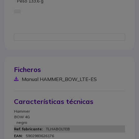
Peso 133,6 g
Ficheros
Manual HAMMER_BOW_LTE-ES
Características técnicas
Hammer
BOW 4G
negro
TLHABOLTEB
5902983626176