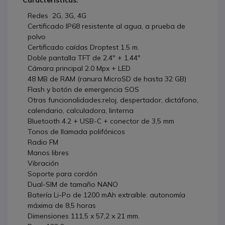
Características:
Redes 2G, 3G, 4G
Certificado IP68 resistente al agua, a prueba de
polvo
Certificado caídas Droptest 1.5 m.
Doble pantalla TFT de 2.4" + 1.44"
Cámara principal 2.0 Mpx + LED
48 MB de RAM (ranura MicroSD de hasta 32 GB)
Flash y botón de emergencia SOS
Otras funcionalidades:reloj, despertador, dictáfono,
calendario, calculadora, linterna
Bluetooth 4.2 + USB-C + conector de 3,5 mm
Tonos de llamada polifónicos
Radio FM
Manos libres
Vibración
Soporte para cordón
Dual-SIM de tamaño NANO
Batería Li-Po de 1200 mAh extraíble: autonomía
máxima de 8,5 horas
Dimensiones 111,5 x 57,2 x 21 mm.