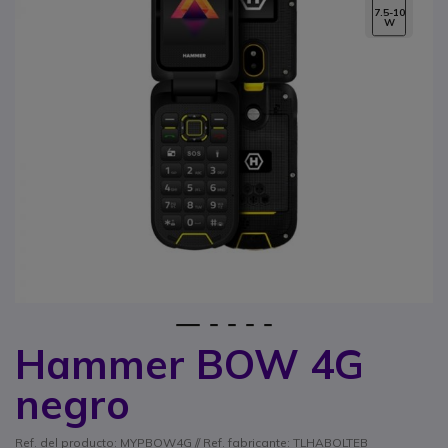
7.5-10
W
1
2
3
4
5
Hammer BOW 4G
Saltar al comienzo de la galería de imágenes
negro
Ref. del producto: MYPBOW4G // Ref. fabricante: TLHABOLTEB