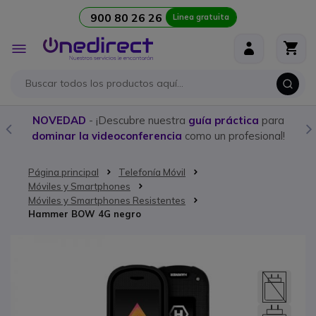
900 80 26 26
Linea gratuita
Ir al contenido
Toggle
Nav
NOVEDAD
- ¡Descubre nuestra
guía práctica
para
dominar la videoconferencia
como un profesional!
Página principal
Telefonía Móvil
Móviles y Smartphones
Móviles y Smartphones Resistentes
Hammer BOW 4G negro
Saltar al final de la galería de imágenes