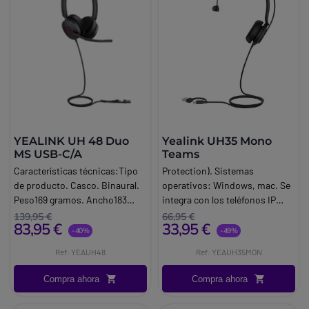
YEALINK UH 48 Duo
Yealink UH35 Mono
MS USB-C/A
Teams
Características técnicas:Tipo
Protection). Sistemas
de producto. Casco. Binaural.
operativos: Windows, mac. Se
Peso169 gramos. Ancho183
integra con los teléfonos IP
milímetros. Profundidad162
Yealink para un control nativo
139,95 €
66,95 €
83,95 €
33,95 €
milímetros.
del auricular y funcionalidades
-40%
-49%
extendidas. Especificaciones
Ref: YEAUH48
Ref: YEAUH35MON
técnicas:Tipo de conexión:
USB A con adaptador USB
Compra ahora
Compra ahora
CTamaño del altavoz: 35 mm.