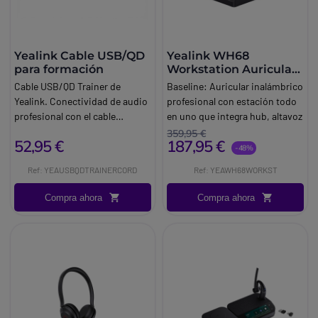
Yealink Cable USB/QD
Yealink WH68
para formación
Workstation Auricular
DECT Bluetooth
Cable USB/QD Trainer de
Baseline:
Auricular inalámbrico
Yealink. Conectividad de audio
profesional con estación todo
profesional con el cable
en uno que integra hub, altavoz
USB/QD Trainer de Yealink.
y pantalla táctil para gestión
359,95 €
52,95 €
187,95 €
Gama de auriculares Yealink
avanzada de comunicaciones y
-48%
USBDispositivos compatibles.
una comunicación profesional
Ref: YEAUSBQDTRAINERCORD
Ref: YEAWH68WORKST
Teléfonos y dispositivos
en el escritorio.
compatibles con QDTipo de
Brand:
Yealink
Compra ahora
Compra ahora
señal de audio.