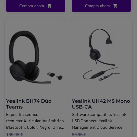
& Play. Sensibilidad del altavoz:
Compra ahora
Compra ahora
93d. BPotencia del altavoz:
máx.
Yealink BH74 Dúo
Yealink UH42 MS Mono
Teams
USB-CA
Especificaciones
Software compatible: Yealink
técnicas:Auricular inalámbrico
USB Connect, Yealink
Bluetooth. Color: Negro. On ear
Management Cloud Service
(sobre la oreja). Conexiones:
(YMCS). Micrófono: brazo
199,95 €
50,95 €