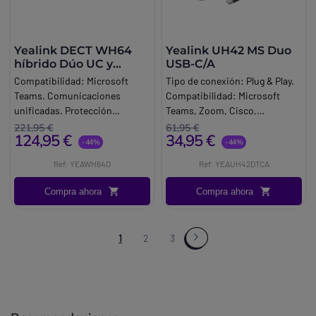
Yealink DECT WH64
Yealink UH42 MS Duo
híbrido Dúo UC y
USB-C/A
Teams sin base
Compatibilidad: Microsoft
Tipo de conexión: Plug & Play.
Teams. Comunicaciones
Compatibilidad: Microsoft
unificadas. Protección
Teams, Zoom, Cisco,
auditiva3 micrófonos
UCSoftware compatible:
221,95 €
61,95 €
124,95 €
34,95 €
MEMSControl de llamadas:
Yealink USB Connect, Yealink
-44%
-44%
Responder/Finalizar/Rechazar
Management Cloud Service
Ref: YEAWH64D
Ref: YEAUH42DTCA
llamada. Retener/desconectar
(YMCS). Portabilidad: Duo (2
llamada.
auriculares). Uso: diadema
Compra ahora
Compra ahora
ajustable.
1
2
3