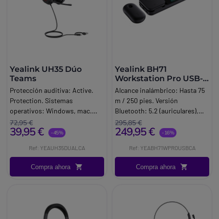
Yealink UH35 Dúo
Yealink BH71
Teams
Workstation Pro USB-
C/A
Protección auditiva: Active.
Alcance inalámbrico: Hasta 75
Protection. Sistemas
m / 250 pies. Versión
operativos: Windows, mac.
Bluetooth: 5.2 (auriculares),
OSPercha del micrófono
5.0 (base).
72,95 €
295,85 €
39,95 €
249,95 €
ajustable a 300°Peso: 96,5 g
-45%
-16%
BLongitud del cable: 1,5 m.
Ref: YEAUH35DUALCA
Ref: YEABH71WPROUSBCA
Indicador de ocupación
integrado (Busylight).
Compra ahora
Compra ahora