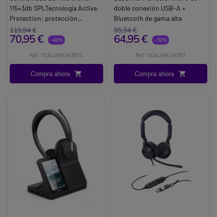
115+3db SPLTecnología Active.
doble conexión USB-A +
Protection: protección
Bluetooth de gama alta
auditiva contra golpes
optimizado para Microsoft
119,94 €
95,94 €
70,95 €
64,95 €
acústicos.
Teams
-41%
-32%
Brand:
Yealink
Ref: YEALINKUH38TC
Ref: YEALINKUH38T
Compra ahora
Compra ahora