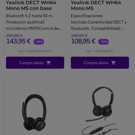
Yealink DECT WH64
Yealink DECT WH64
Mono MS con base
Mono MS
Bluetooth 5.2 hasta 50 m.
Especificaciones
Protección auditiva3
técnicas:Conectividad DECT y
micrófonos MEMSControl de
Bluetooth. Compatibilidad:
llamadas:
Microsoft Teams. Smartphone
255,95 €
188,95 €
143,95 €
108,95 €
Responder/Finalizar/Rechazar
(bluetooth). Dongle DECT
-44%
-42%
llamada. Conectividad USB con
WDD60Estación base no
Ref: YEAWH64MTSUP
Ref: YEAWH64MT
PC y teléfono IPIndicador LED
incluida.
de busylight integrado. Alcance
Compra ahora
Compra ahora
inalámbrico DECT : hasta 150
m.