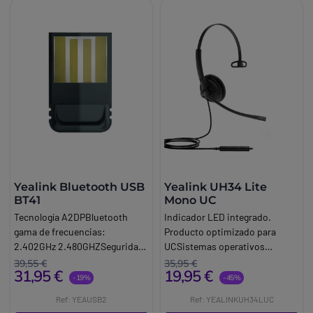
Yealink Bluetooth USB
Yealink UH34 Lite
BT41
Mono UC
Tecnología A2DPBluetooth
Indicador LED integrado.
gama de frecuencias:
Producto optimizado para
2.402GHz 2.480GHZSeguridad
UCSistemas operativos
integrada. Sistema operativo:
compatibles: Windows 8, 8.1,
39,55 €
35,95 €
31,95 €
19,95 €
Windows 98 SE, Windows
10 y Apple Mac
-19%
-45%
2000, Windows XP, Windows
OSConectividad: USB
Ref: YEAUSB2
Ref: YEALINKUH34LUC
Vista, etc.
AConexión fácil y rápida: Plug