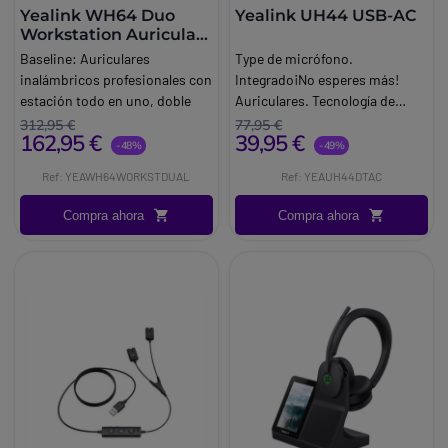
Yealink WH64 Duo
Yealink UH44 USB-AC
Workstation Auricular
DECT Bluetooth
Baseline:
Auriculares
Type de micrófono.
inalámbricos profesionales con
Integrado¡No esperes más!
estación todo en uno, doble
Auriculares. Tecnología de
conectividad DECT y
conectividad. Alámbrico. Uso
312,95 €
77,95 €
162,95 €
39,95 €
Bluetooth, y pantalla táctil para
recomendado.
-48%
-49%
una gestión avanzada de las
Ref: YEAWH64WORKSTDUAL
Ref: YEAUH44DTAC
comunicaciones.
Brand:
Yealink
Compra ahora
Compra ahora