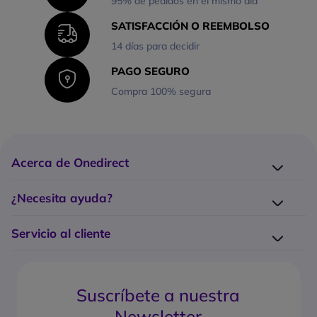
95% de pedidos en el mismo día
SATISFACCIÓN O REEMBOLSO
14 días para decidir
PAGO SEGURO
Compra 100% segura
Acerca de Onedirect
¿Quiénes somos?
¿Necesita ayuda?
Los 10 puntos fuertes Onedirect
Entrega
Trabaje con nosotros
Servicio al cliente
Devolución
Servicio de Grandes Cuentas
¿Cómo hago un pedido?
Contacte con nosotros
¿Cuáles son los costes y tiempos de entrega?
Gestión de garantía
Suscríbete a nuestra
¿Cuál es la política de devolución?
Preguntas frecuentes
Newsletter