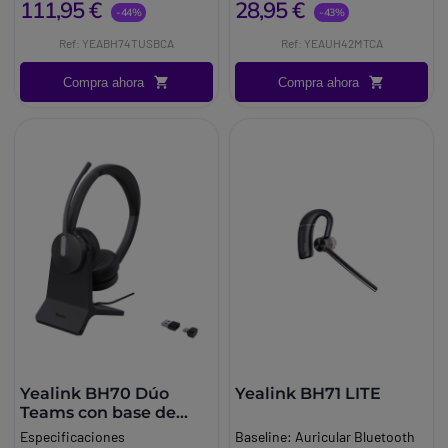
111,95 €
28,95 €
USB C y USB APeso: 162 g
flexible con reducción de ruido
-44%
-43%
IA1 micrófono digital.
Ref: YEABH74TUSBCA
Ref: YEAUH42MTCA
Compra ahora
Compra ahora
Yealink BH70 Dúo
Yealink BH71 LITE
Teams con base de
carga
Especificaciones
Baseline:
Auricular Bluetooth