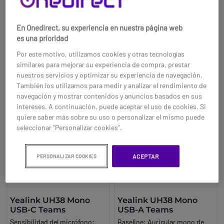
33,95 €
125,95 €
auditivos. Controles en el
comunicaciones profesionales
-47%
-36%
cable: contestar/finalizar
en ordenadores y teléfonos IP.
Ref: YEAUH35T
Ref: YEAWH63E2UC
En Onedirect, su experiencia en nuestra página web
llamadas, ajustar volumen,
Brand:
Yealink
es una prioridad
silenciar micrófono.
Compra ahora
Compra ahora
Por este motivo, utilizamos cookies y otras tecnologías
similares para mejorar su experiencia de compra, prestar
nuestros servicios y optimizar su experiencia de navegación.
También los utilizamos para medir y analizar el rendimiento de
navegación y mostrar contenidos y anuncios basados en sus
intereses. A continuación, puede aceptar el uso de cookies. Si
quiere saber más sobre su uso o personalizar el mismo puede
seleccionar "Personalizar cookies".
ACEPTAR
PERSONALIZAR COOKIES
Yealink UH38 Mono
Yealink UH38 Mono
USB-C Teams
USB-A Teams
Sensibilidad del micrófono:
Baseline:
Auricular mono de