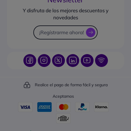
¿Qué formas de pago puedo usar?
Guías de compra
¿Cómo hacer seguimiento de un pedido?
Y disfruta de los mejores descuentos y
Sugiéranos productos
novedades
Catálogo online
Solicitud de presupuesto
¡Regístrarme ahora!
Realice el pago de forma fácil y segura
Aceptamos