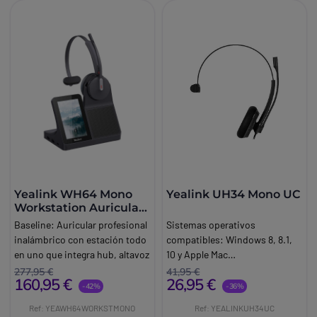
Yealink WH64 Mono
Yealink UH34 Mono UC
Workstation Auricular
DECT Bluetooth
Baseline:
Auricular profesional
Sistemas operativos
inalámbrico con estación todo
compatibles: Windows 8, 8.1,
en uno que integra hub, altavoz
10 y Apple Mac
y pantalla táctil para
OSConectividad: USB
277,95 €
41,95 €
160,95 €
26,95 €
comunicaciones UC
AConexión rápida y sencilla:
-42%
-36%
avanzadas.
Plug & Play. Color: negro.
Ref: YEAWH64WORKSTMONO
Ref: YEALINKUH34UC
Brand:
Yealink