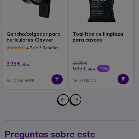
Gancho/colgador para
Toallitas de limpieza
auriculares Cleyver
para cascos
4.7 de 3 Reseñas
3,95 €
19,95 €
s/Iva
5,95 €
-70%
s/Iva
Ref: AFHEAD2
Ref: ODHANGER
Preguntas sobre este