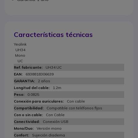
Características técnicas
Yealink
UH34
Mono
UC
UH34 UC
6938818306639
2 años
1.2m
0.0825
Con cable
Compatible con teléfonos fijos
Con Cable
Conexión USB
Versión mono
Sujeción diadema