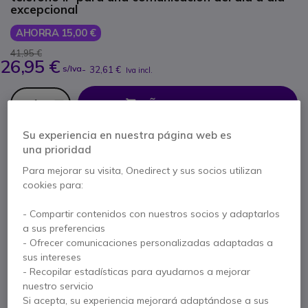
excepcional
AHORRA 15,00 €
41,95 €
26,95 €
s/Iva
-
32,61 €
Iva incl.
Cantidad
AÑADIR AL CARRITO
Su experiencia en nuestra página web es
PRESUPUESTO EN 4 H
una prioridad
Para mejorar su visita, Onedirect y sus socios utilizan
10 productos
en stock
Entrega:
24/48 h
cookies para:
- Compartir contenidos con nuestros socios y adaptarlos
2 años de garantía
del fabricante
a sus preferencias
Paga en 3 pagos de
10,87 €
Mostrar más
- Ofrecer comunicaciones personalizadas adaptadas a
sus intereses
- Recopilar estadísticas para ayudarnos a mejorar
nuestro servicio
Si acepta, su experiencia mejorará adaptándose a sus