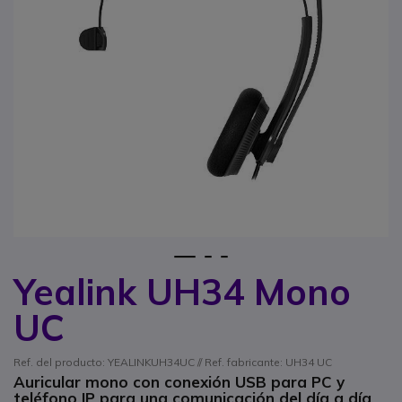
1
2
3
Yealink UH34 Mono
Saltar al comienzo de la galería de imágenes
UC
Ref. del producto: YEALINKUH34UC // Ref. fabricante: UH34 UC
Auricular mono con conexión USB para PC y
teléfono IP para una comunicación del día a día