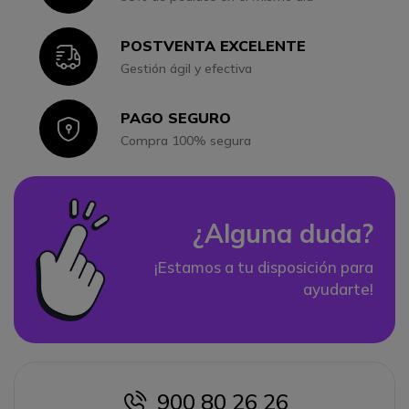
POSTVENTA EXCELENTE
Icon
Gestión ágil y efectiva
PAGO SEGURO
Icon
Compra 100% segura
¿Alguna duda?
¡Estamos a tu disposición para
ayudarte!
900 80 26 26
icon