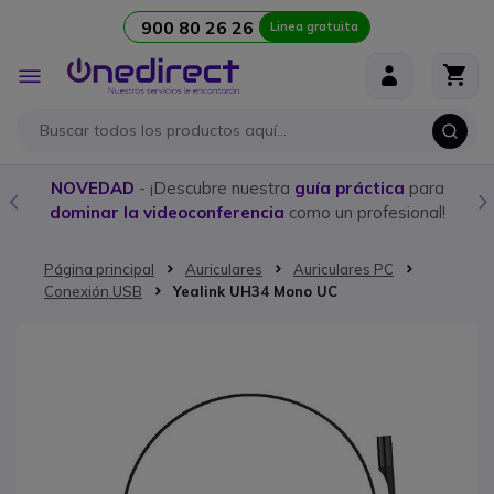
900 80 26 26
Linea gratuita
Ir al contenido
Toggle
Nav
NOVEDAD
- ¡Descubre nuestra
guía práctica
para
dominar la videoconferencia
como un profesional!
Página principal
Auriculares
Auriculares PC
Conexión USB
Yealink UH34 Mono UC
Saltar al final de la galería de imágenes