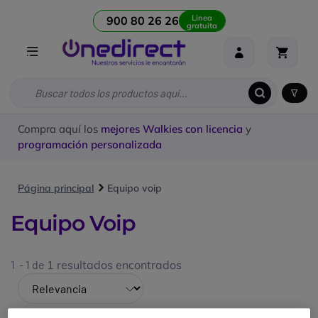
Linea
900 80 26 26
gratuita
Compra aquí los
mejores Walkies con licencia
y
programación personalizada
Página principal
Equipo voip
Equipo Voip
1 - 1 de
1 resultados encontrados