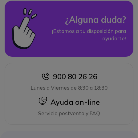
¿Alguna duda?
¡Estamos a tu disposición para
ayudarte!
900 80 26 26
icon
Lunes a Viernes de 8:30 a 18:30
icon
Ayuda on-line
Servicio postventa y FAQ