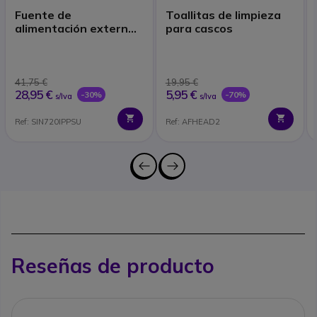
Fuente de
Toallitas de limpieza
alimentación externa
para cascos
para Base antena
Gigaset Pro N720IP
41,75 €
19,95 €
28,95 €
5,95 €
-30%
-70%
s/Iva
s/Iva
Ref: SIN720IPPSU
Ref: AFHEAD2
Reseñas de producto