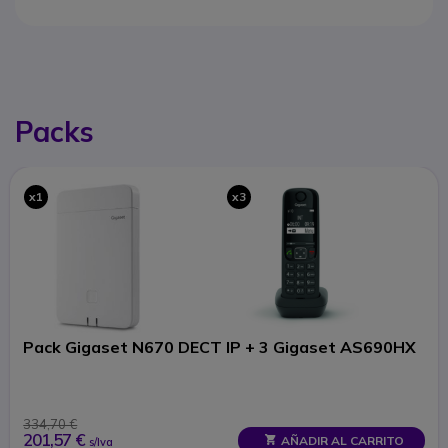
Packs
x1
x3
Pack Gigaset N670 DECT IP + 3 Gigaset AS690HX
334,70 €
201,57 €
AÑADIR AL CARRITO
s/Iva