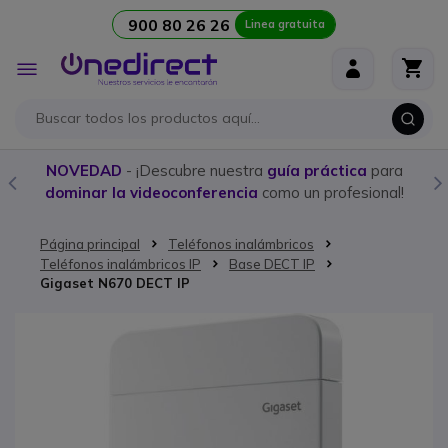
900 80 26 26
Linea gratuita
Ir al contenido
Toggle
Nav
NOVEDAD
- ¡Descubre nuestra
guía práctica
para
dominar la videoconferencia
como un profesional!
Página principal
Teléfonos inalámbricos
Teléfonos inalámbricos IP
Base DECT IP
Gigaset N670 DECT IP
Saltar al final de la galería de imágenes