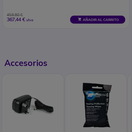
459,80 €
367,44 €
AÑADIR AL CARRITO
s/Iva
Accesorios