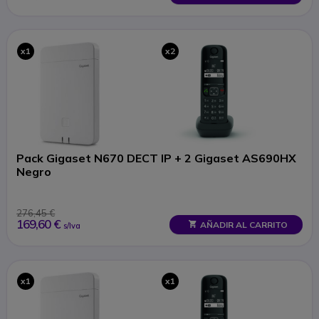
x1
x2
Pack Gigaset N670 DECT IP + 2 Gigaset AS690HX
Negro
276,45 €
169,60 €
AÑADIR AL CARRITO
s/Iva
x1
x1