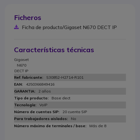
Ficheros
Ficha de producto/Gigaset N670 DECT IP
Características técnicas
Gigaset
N670
DECT IP
S30852-H2714-R101
4250366849416
2 años
Base dect
VoIP
20 cuenta SIP
No
Más de 8