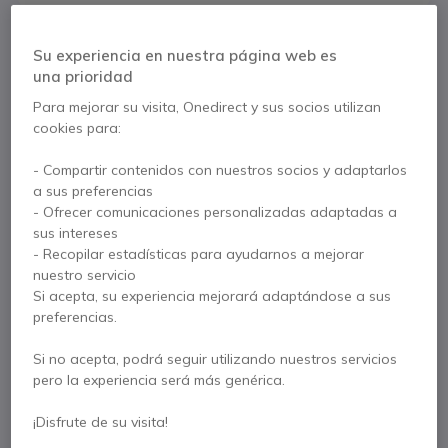
Características principales
Su experiencia en nuestra página web es
Sistema
DECT IP monocelda
una prioridad
Hasta 20 terminales DECT
Para mejorar su visita, Onedirect y sus socios utilizan
Hasta 8 llamadas de voz simultáneas
cookies para:
Integración avanzada de aplicaciones y datos
Alimentación a través de Ethernet (PoE)
Mostrar más
- Compartir contenidos con nuestros socios y adaptarlos
Compatible solo con terminales Gigaset PRO
a sus preferencias
No incluye fuente de alimentación. Si no dispone de PoE
- Ofrecer comunicaciones personalizadas adaptadas a
Se entrega con
necesita adquirir el alimentador
SIN720IPPSU
sus intereses
1 x Base Gigaset N670
- Recopilar estadísticas para ayudarnos a mejorar
nuestro servicio
Tornillos y pasadores para montaje en pared
Si acepta, su experiencia mejorará adaptándose a sus
Folleto de seguridad
No incluye alimentador
preferencias.
Si no acepta, podrá seguir utilizando nuestros servicios
pero la experiencia será más genérica.
Contacte a nuestros expertos -
Linea gratuita
¡Disfrute de su visita!
900 80 26 26
F.A.Q
Live Chat