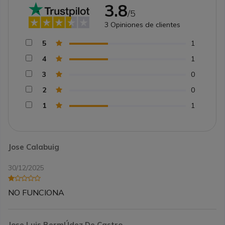
3.8
/5
3
Opiniones de clientes
5
1
4
1
3
0
2
0
1
1
Jose Calabuig
30/12/2025
NO FUNCIONA
Jose Luis BermÚdez De Castro