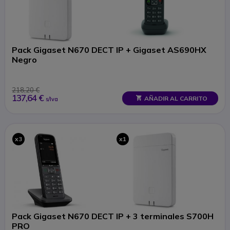
Pack Gigaset N670 DECT IP + Gigaset AS690HX
Negro
218,20 €
137,64 €
AÑADIR AL CARRITO
s/Iva
x3
x1
Pack Gigaset N670 DECT IP + 3 terminales S700H
PRO