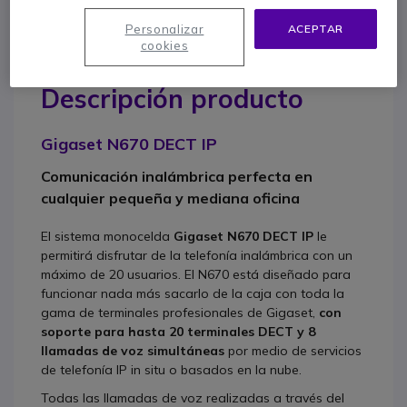
Personalizar
ACEPTAR
cookies
Descripción producto
Gigaset N670 DECT IP
Comunicación inalámbrica perfecta en
cualquier pequeña y mediana oficina
El sistema monocelda
Gigaset N670 DECT IP
le
permitirá disfrutar de la telefonía inalámbrica con un
máximo de 20 usuarios. El N670 está diseñado para
funcionar nada más sacarlo de la caja con toda la
gama de terminales profesionales de Gigaset,
con
soporte para hasta 20 terminales DECT y 8
llamadas de voz simultáneas
por medio de servicios
de telefonía IP in situ o basados en la nube.
Todas las llamadas de voz realizadas a través del