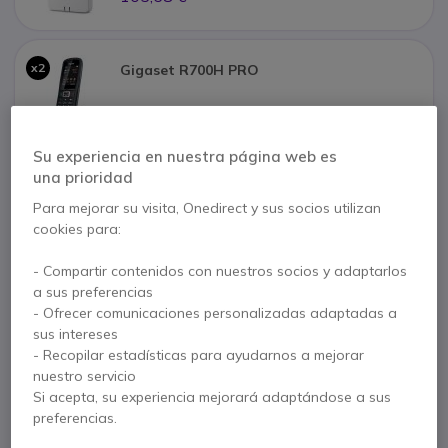
x2
Gigaset R700H PRO
127,02 €
Su experiencia en nuestra página web es
una prioridad
2 años de garantía
del fabricante
Para mejorar su visita, Onedirect y sus socios utilizan
cookies para:
Paga en 3 pagos de
145,09 €
Mostrar más
- Compartir contenidos con nuestros socios y adaptarlos
a sus preferencias
- Ofrecer comunicaciones personalizadas adaptadas a
sus intereses
- Recopilar estadísticas para ayudarnos a mejorar
Características principales
nuestro servicio
Si acepta, su experiencia mejorará adaptándose a sus
Gigaset N670 DECT IP
preferencias.
Sistema unicelular DECT IP