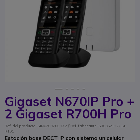
1
2
3
4
5
Gigaset N670IP Pro +
Saltar al comienzo de la galería de imágenes
2 Gigaset R700H Pro
Ref. del producto: SIN670R700HX2 // Ref. fabricante: S30852-H2714-
R101
Estación base DECT IP con sistema unicelular