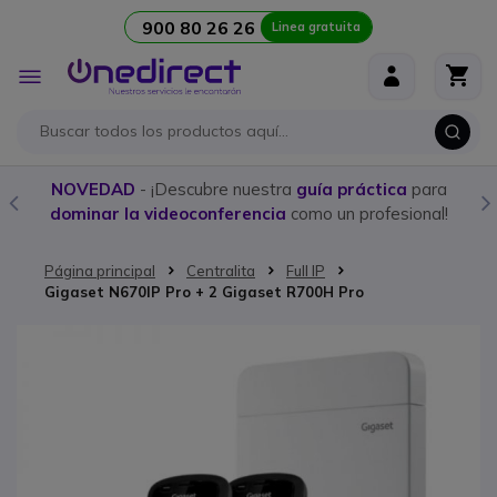
900 80 26 26
Linea gratuita
Ir al contenido
Toggle
Nav
NOVEDAD
- ¡Descubre nuestra
guía práctica
para
dominar la videoconferencia
como un profesional!
Página principal
Centralita
Full IP
Gigaset N670IP Pro + 2 Gigaset R700H Pro
Saltar al final de la galería de imágenes