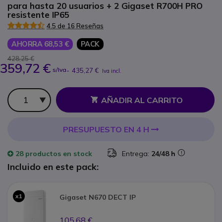
para hasta 20 usuarios + 2 Gigaset R700H PRO
resistente IP65
4.5 de 16 Reseñas
AHORRA 68,53 €
PACK
428,25 €
359,72 €
s/Iva
-
435,27 €
Iva incl.
Cantidad
AÑADIR AL CARRITO
PRESUPUESTO EN 4 H
28 productos
en stock
Entrega:
24/48 h
Incluido en este pack:
x1
Gigaset N670 DECT IP
105,68 €