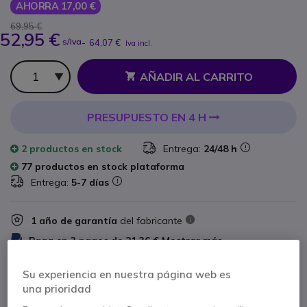
AHORRA 17,00 €
69,95 €
52,95 €
s/Iva
-
64,07 €
Iva incl.
Cantidad
AÑADIR AL CARRITO
PRESUPUESTO EN 4 H
2 productos
en stock
Entrega:
24/48 h
77 productos en stock plataforma
Entrega:
5-7 días
1 año de garantía
del fabricante
Paga en 3 pagos de
21,36 €
Mostrar más
Su experiencia en nuestra página web es
una prioridad