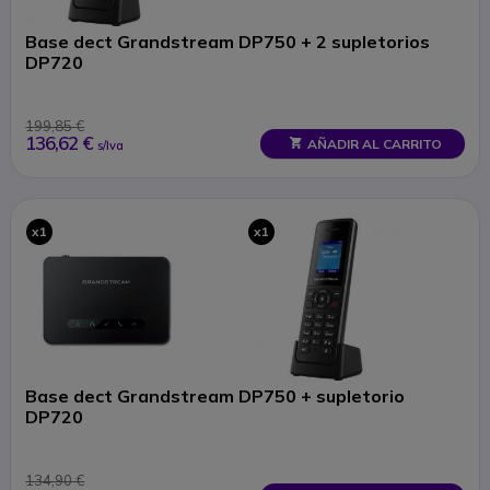
Base dect Grandstream DP750 + 2 supletorios
DP720
199,85 €
136,62 €
AÑADIR AL CARRITO
s/Iva
x1
x1
Base dect Grandstream DP750 + supletorio
DP720
134,90 €