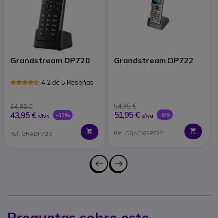
Grandstream DP720
Grandstream DP722
4.2 de 5 Reseñas
54,95 €
64,95 €
51,95 €
43,95 €
-5%
-32%
s/Iva
s/Iva
Ref: GRAGXDP722
Ref: GRADP720
Preguntas sobre este