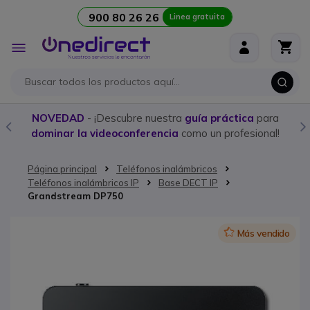
900 80 26 26
Linea gratuita
Ir al contenido
Toggle
Nav
NOVEDAD
- ¡Descubre nuestra
guía práctica
para
dominar la videoconferencia
como un profesional!
Página principal
Teléfonos inalámbricos
Teléfonos inalámbricos IP
Base DECT IP
Grandstream DP750
Saltar al final de la galería de imágenes
Icon
Más vendido