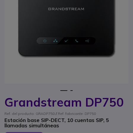
1
2
Grandstream DP750
Saltar al comienzo de la galería de imágenes
Ref. del producto: GRADP750 // Ref. fabricante: DP750
Estación base SIP-DECT, 10 cuentas SIP, 5
llamadas simultáneas