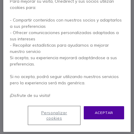
Para mejorar su visita, Onedirect y sus socios utilizan
cookies para:
Características principales
- Compartir contenidos con nuestros socios y adaptarlos
Estación base SIP-DECT pequeña.
a sus preferencias
Hasta 10 cuentas SIP.
- Ofrecer comunicaciones personalizadas adaptadas a
Hasta 10 líneas.
sus intereses
Hasta 5 llamadas simultáneas.
- Recopilar estadísticas para ayudarnos a mejorar
Funciona como base DECT y como repetidor.
Mostrar más
nuestro servicio
Alimentación a través de microUSB.
Si acepta, su experiencia mejorará adaptándose a sus
PoE.
preferencias.
Se entrega con
Primer sistema SIP-DECT que soporta OPUS de forma nativa.
Base Dect-GAP repetidora DP750
Si no acepta, podrá seguir utilizando nuestros servicios
pero la experiencia será más genérica.
Cable alimentación externa
¡Disfrute de su visita!
Contacte a nuestros expertos -
Linea gratuita
Personalizar
ACEPTAR
900 80 26 26
F.A.Q
Live Chat
cookies