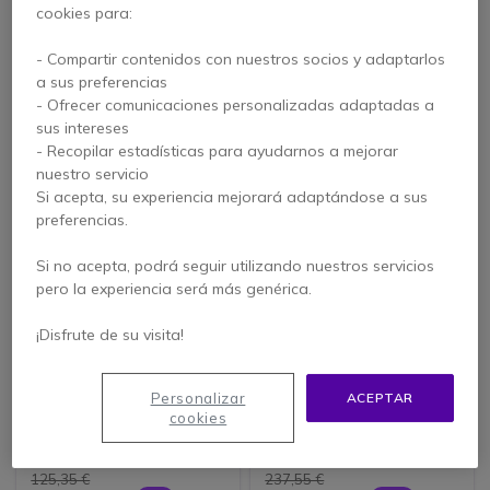
cookies para:
- Compartir contenidos con nuestros socios y adaptarlos
144,05 €
171,95 €
a sus preferencias
129,95 €
159,95 €
-10%
-7%
s/Iva
s/Iva
- Ofrecer comunicaciones personalizadas adaptadas a
sus intereses
- Recopilar estadísticas para ayudarnos a mejorar
nuestro servicio
Si acepta, su experiencia mejorará adaptándose a sus
preferencias.
Si no acepta, podrá seguir utilizando nuestros servicios
pero la experiencia será más genérica.
¡Disfrute de su visita!
MyPBX Modulo S2
MyPBX Modulo B2
Personalizar
ACEPTAR
cookies
125,35 €
237,55 €