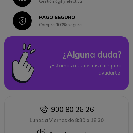
Gestión ágil y efectiva
PAGO SEGURO
Icon
Compra 100% segura
¿Alguna duda?
¡Estamos a tu disposición para
ayudarte!
900 80 26 26
icon
Lunes a Viernes de 8:30 a 18:30
icon