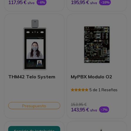
117,95 €
195,95 €
-6%
-18%
s/Iva
s/Iva
THM42 Telo System
MyPBX Modulo O2
5 de 1 Reseñas
153,95 €
Presupuesto
143,95 €
-7%
s/Iva