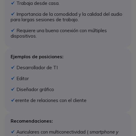
Trabaja desde casa.
Icono
Importancia de la comodidad y la calidad del audio
Icono
para largas sesiones de trabajo.
Requiere una buena conexión con múltiples
Icono
dispositivos.
Ejemplos de posiciones:
Desarrollador de TI
Icono
Editor
Icono
Diseñador gráfico
Icono
erente de relaciones con el cliente
Icono G
Recomendaciones:
Auriculares con multiconectividad (
smartphone y
Icono