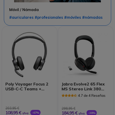
Móvil / Nómada
#auriculares #profesionales #móviles #nómadas
Poly Voyager Focus 2
Jabra Evolve2 65 Flex
USB-C-C Teams +
MS Stereo Link 380
adaptador USB-C/A
USB A
4.7 de 4 Reseñas
203,95 €
298,95 €
108,95 €
184,95 €
-47%
-38%
s/Iva
s/Iva