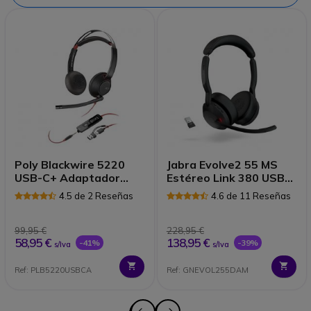
Poly Blackwire 5220
Jabra Evolve2 55 MS
USB-C+ Adaptador
Estéreo Link 380 USB-
USB-C/A
A
4.5 de 2 Reseñas
4.6 de 11 Reseñas
99,95 €
228,95 €
58,95 €
138,95 €
-41%
-39%
s/Iva
s/Iva
Ref: PLB5220USBCA
Ref: GNEVOL255DAM