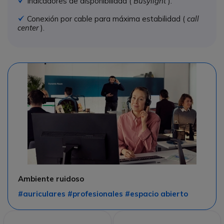
Indicadores de disponibilidad (
Busylight
).
Icono
Conexión por cable para máxima estabilidad (
call
Icono
center
).
Ambiente ruidoso
#auriculares #profesionales #espacio abierto