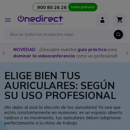
900 80 26 26
Linea gratuita
Ir al contenido
Toggle
Nav
Compra aquí los
mejores Walkies con licencia
y
programación personalizada
ELIGE BIEN TUS
AURICULARES: SEGÚN
SU USO PROFESIONAL
¡No dejes al azar la elección de tus auriculares! Ya sea que
estés constantemente en reuniones, en un espacio abierto
ruidoso o en movimiento, tus auriculares deben adaptarse
perfectamente a tu ritmo de trabajo.