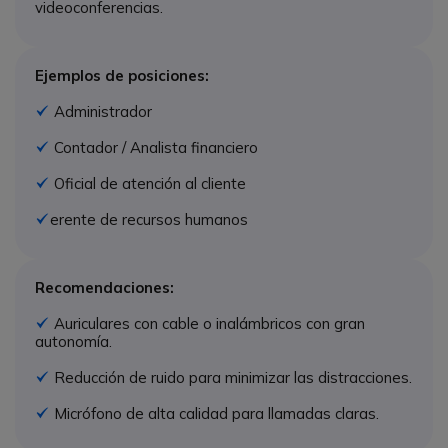
videoconferencias.
Ejemplos de posiciones:
Administrador
Icono
Contador / Analista financiero
Icono
Oficial de atención al cliente
Icono
erente de recursos humanos
Icono G
Recomendaciones:
Auriculares con cable o inalámbricos con gran
Icono
autonomía.
Reducción de ruido para minimizar las distracciones.
Icono
Micrófono de alta calidad para llamadas claras.
Icono