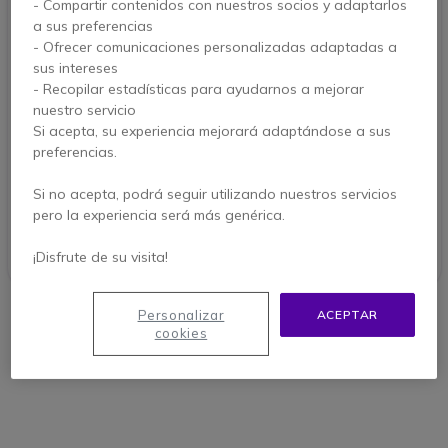
- Compartir contenidos con nuestros socios y adaptarlos
a sus preferencias
- Ofrecer comunicaciones personalizadas adaptadas a
sus intereses
- Recopilar estadísticas para ayudarnos a mejorar
Jabra BIZ 2300 QD
EPOS IMPACT D 10
nuestro servicio
Mono
Phone
Si acepta, su experiencia mejorará adaptándose a sus
preferencias.
4.4 de 38 Reseñas
4.8 de 6 Reseñas
Si no acepta, podrá seguir utilizando nuestros servicios
131,95 €
238,95 €
pero la experiencia será más genérica.
89,95 €
152,95 €
-32%
-36%
s/Iva
s/Iva
¡Disfrute de su visita!
Ref: GN2300
Ref: SED10PII
Personalizar
ACEPTAR
cookies