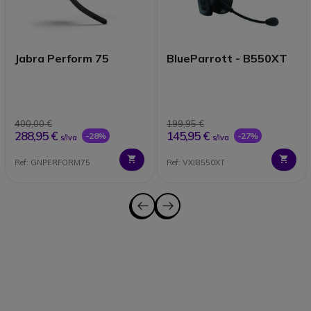
Jabra Perform 75
BlueParrott - B550XT
400,00 €
199,95 €
288,95 €
145,95 €
-28%
-27%
s/Iva
s/Iva
Ref: GNPERFORM75
Ref: VXIB550XT