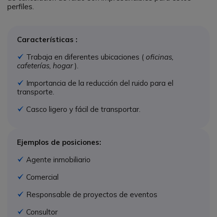
perfiles.
Características :
Trabaja en diferentes ubicaciones (
oficinas,
Icono
cafeterías, hogar
).
Importancia de la reducción del ruido para el
Icono
transporte.
Casco ligero y fácil de transportar.
Icono
Ejemplos de posiciones:
Agente inmobiliario
Icono
Comercial
Icono
Responsable de proyectos de eventos
Icono
Consultor
Icono