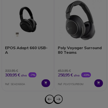
EPOS Adapt 660 USB-
Poly Voyager Surround
A
80 Teams
333,95 €
453,95 €
309,95 €
258,95 €
-7%
-43%
s/Iva
s/Iva
Ref: SEAD660A
Ref: PLVOYSUR80M