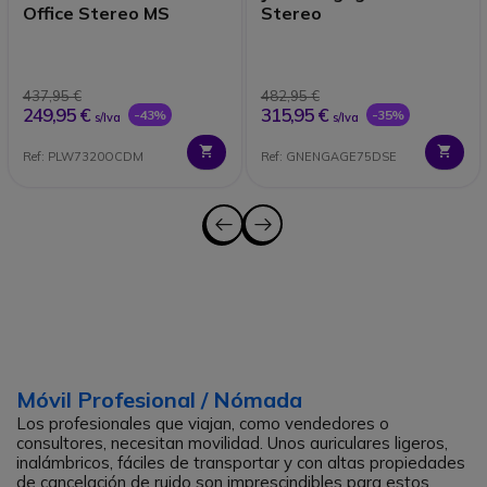
Office Stereo MS
Stereo
437,95 €
482,95 €
249,95 €
315,95 €
-43%
-35%
s/Iva
s/Iva
Ref: PLW7320OCDM
Ref: GNENGAGE75DSE
Móvil Profesional / Nómada
Los profesionales que viajan, como vendedores o
consultores, necesitan movilidad. Unos auriculares ligeros,
inalámbricos, fáciles de transportar y con altas propiedades
de cancelación de ruido son imprescindibles para estos