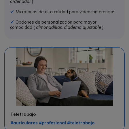
ordenador
).
Micrófonos de alta calidad para videoconferencias.
Icono
Opciones de personalización para mayor
Icono
comodidad (
almohadillas, diadema ajustable
).
Teletrabajo
#auriculares #profesional #teletrabajo