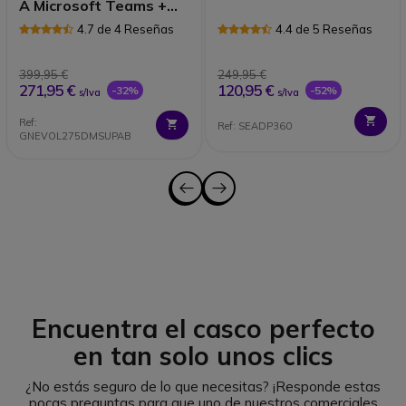
A Microsoft Teams +
Base de carga
4.7 de 4 Reseñas
4.4 de 5 Reseñas
399,95 €
249,95 €
271,95 €
120,95 €
-32%
-52%
s/Iva
s/Iva
Ref:
Ref: SEADP360
GNEVOL275DMSUPAB
Encuentra el casco perfecto
en tan solo unos clics
¿No estás seguro de lo que necesitas?
¡Responde estas
pocas preguntas para que uno de nuestros comerciales