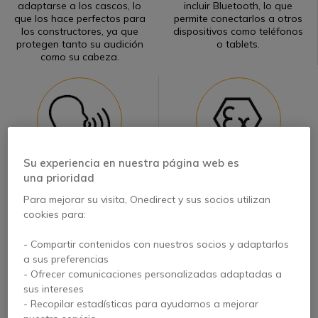
adaptarse a los cascos, lo
incluir Bluetooth, lo que
que los hace perfectos para
permite conectarlos a otros
los constructores, ya que
dispositivos como teléfonos
protegen tanto su audición
o tablets.
como su cabeza.
Su experiencia en nuestra página web es
una prioridad
Comunicarse mientras se
Algunos protectores
usan protectores auditivos
auditivos con cancelación
Para mejorar su visita, Onedirect y sus socios utilizan
con cancelación activa de
de ruido cumplen las normas
cookies para:
ruido es fácil, ya que
europeas ATEX, lo que los
muchos de ellos pueden
hace adecuados para
conectarse a radios.
entornos explosivos y
- Compartir contenidos con nuestros socios y adaptarlos
peligrosos.
a sus preferencias
- Ofrecer comunicaciones personalizadas adaptadas a
sus intereses
- Recopilar estadísticas para ayudarnos a mejorar