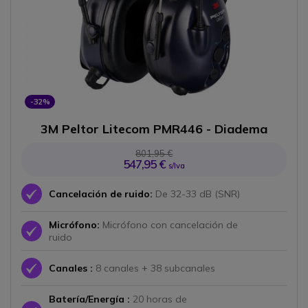
-32%
3M Peltor Litecom PMR446 - Diadema
801,95 €
547,95 €
s/Iva
Icono
Cancelación de ruido:
De 32-33 dB (SNR)
Micrófono:
Micrófono con cancelación de
Icono
ruido
Icono
Canales :
8 canales + 38 subcanales
Batería/Energía :
20 horas de