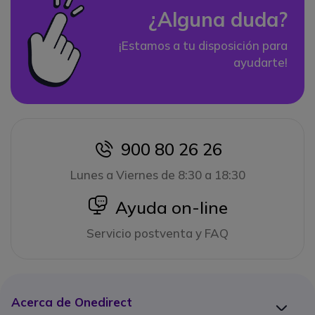
¿Alguna duda?
¡Estamos a tu disposición para
ayudarte!
900 80 26 26
icon
Lunes a Viernes de 8:30 a 18:30
icon
Ayuda on-line
Servicio postventa y FAQ
Acerca de Onedirect