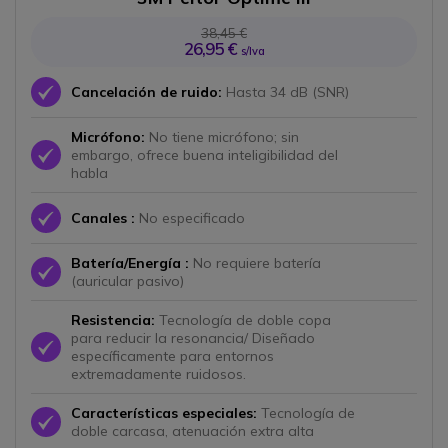
38,45 €
26,95 €
s/Iva
Icono
Cancelación de ruido:
Hasta 34 dB (SNR)
Micrófono:
No tiene micrófono; sin
Icono
embargo, ofrece buena inteligibilidad del
habla
Icono
Canales :
No especificado
Batería/Energía :
No requiere batería
Icono
(auricular pasivo)
Resistencia:
Tecnología de doble copa
para reducir la resonancia/ Diseñado
Icono
específicamente para entornos
extremadamente ruidosos.
Características especiales:
Tecnología de
Icono
doble carcasa, atenuación extra alta