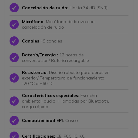
Icono
Cancelación de ruido:
Hasta 34 dB (SNR)
Micrófono:
Micrófono de brazo con
Icono
cancelación de ruido
Icono
Canales :
9 canales
Batería/Energía :
12 horas de
Icono
conversación/ Batería recargable
Resistencia:
Diseño robusto para obras en
Icono
exterior/ Temperatura de funcionamiento:
-20 °C a +60 °C
Características especiales:
Escucha
Icono
ambiental, audio + llamadas por Bluetooth,
carga rápida
Icono
Compatibilidad EPI:
Casco
Icono
Certificaciones:
CE, FCC, IC, KC