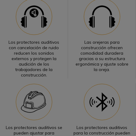
construcción
Personaliza tus protectores auditivos con accesorios
Packs y combinaciones
Preguntas frecuentes
Obtén más información sobre los protectores
Los protectores auditivos
Las orejeras para
auditivos para construcción
con cancelación de ruido
construcción ofrecen
¿Necesitas ayuda para elegir los mejores protectores
reducen los sonidos
comodidad duradera
auditivos para ti? ¡Estamos aquí para ayudarte!
externos y protegen la
gracias a su estructura
audición de los
ergonómica y ajuste sobre
trabajadores de la
la oreja.
construcción.
Los protectores auditivos se
Los protectores auditivos
pueden ajustar para
para la construcción pueden