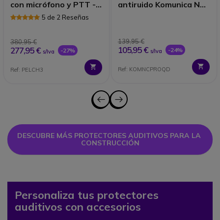
con micrófono y PTT -
antiruido Komunica NC-
Diadema
PRO-QD
5 de 2 Reseñas
139,95 €
380,95 €
105,95 €
277,95 €
-24%
-27%
s/Iva
s/Iva
Ref: KOMNCPROQD
Ref: PELCH3
DESCUBRE MÁS PROTECTORES AUDITIVOS PARA LA 
CONSTRUCCIÓN
Personaliza tus protectores
auditivos con accesorios