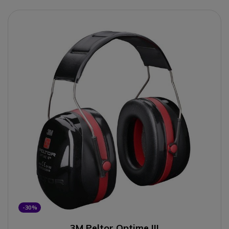
-30%
3M Peltor Optime III