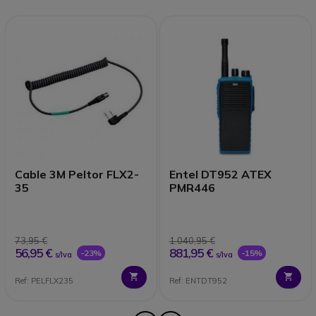
Cable 3M Peltor FLX2-
Entel DT952 ATEX
35
PMR446
73,95 €
1.040,95 €
56,95 €
881,95 €
-23%
-15%
s/Iva
s/Iva
Ref: PELFLX235
Ref: ENTDT952