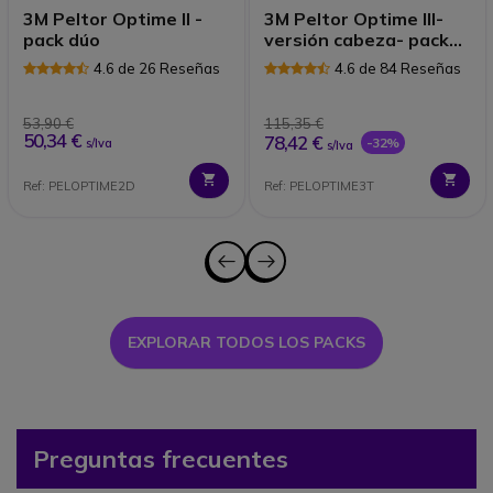
3M Peltor Optime II -
3M Peltor Optime III-
pack dúo
versión cabeza- pack
trío
4.6 de 26 Reseñas
4.6 de 84 Reseñas
53,90 €
115,35 €
50,34 €
78,42 €
-32%
s/Iva
s/Iva
Ref: PELOPTIME2D
Ref: PELOPTIME3T
EXPLORAR TODOS LOS PACKS
Preguntas frecuentes