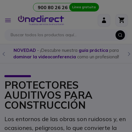
900 80 26 26
Linea gratuita
Ir al contenido
Toggle
Nav
Compra aquí los
mejores Walkies con licencia
y
programación personalizada
PROTECTORES
AUDITIVOS PARA
CONSTRUCCIÓN
Los entornos de las obras son ruidosos y, en
ocasiones, peligrosos, lo que convierte la