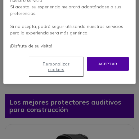
nuestro servicio
Qué opinan los clientes sobre los
Si acepta, su experiencia mejorará adaptándose a sus
protectores auditivos para la
preferencias.
construcción
Si no acepta, podrá seguir utilizando nuestros servicios
pero la experiencia será más genérica.
¡Disfrute de su visita!
Personalizar
ACEPTAR
cookies
Los mejores protectores auditivos
para construcción