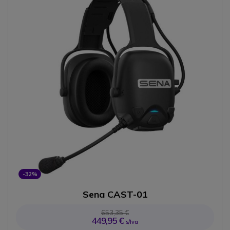
-32%
Sena CAST-01
653,35 €
449,95 €
s/Iva