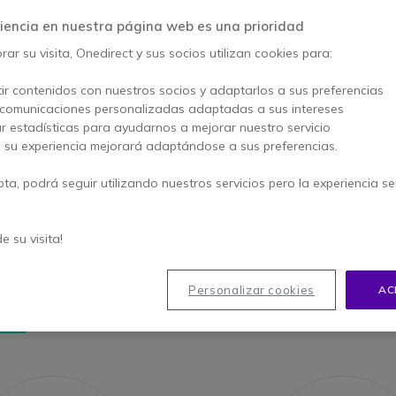
iencia en nuestra página web es una prioridad
ar su visita, Onedirect y sus socios utilizan cookies para:
ir contenidos con nuestros socios y adaptarlos a sus preferencias
 comunicaciones personalizadas adaptadas a sus intereses
ar estadísticas para ayudarnos a mejorar nuestro servicio
, su experiencia mejorará adaptándose a sus preferencias.
ista de los equipos que necesita* para equipar efica
pta, podrá seguir utilizando nuestros servicios pero la experiencia s
 Así que lo único que tiene que hacer es consultar nu
 como a los sistemas autónomos.
de su visita!
Personalizar cookies
AC
RIO: