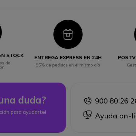
con
Icon
EN STOCK
ENTREGA EXPRESS EN 24H
POSTV
os de
95% de pedidos en el mismo día
Gest
ión
una duda?
900 80 26 2
icon
ción para ayudarte!
icon
Ayuda on-li