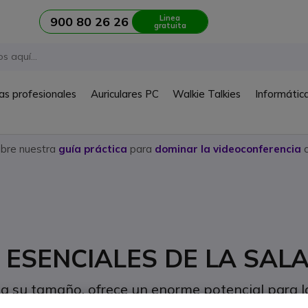
Linea
900 80 26 26
gratuita
as profesionales
Auriculares PC
Walkie Talkies
Informátic
ubre nuestra
guía práctica
para
dominar la videoconferencia
c
 ESENCIALES DE LA SAL
ea su tamaño, ofrece un enorme potencial para l
acerlo? Eche un vistazo a nuestra página: aquí