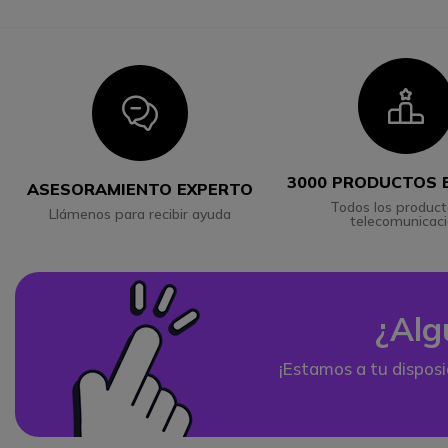
I
Icon
3000 PRODUCTOS 
ASESORAMIENTO EXPERTO
Todos los product
Llámenos para recibir ayuda
telecomunicac
¿Alg
¡Estamos a tu disposi