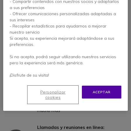
- Compartir contenidos con nuestros socios y adaptarlos
a sus preferencias
- Ofrecer comunicaciones personalizadas adaptadas a
sus intereses
- Recopilar estadísticas para ayudarnos a mejorar
nuestro servicio
Si acepta, su experiencia mejorará adaptándose a sus
preferencias.
Si no acepta, podrá seguir utilizando nuestros servicios
pero la experiencia será más genérica.
1
Mensajería instantanéa:
¡Disfrute de su visita!
Envío de
mensajes
(y emojis) en tiempo
real
Creación de
conveersaciones individuales
Personalizar
ACEPTAR
o de grupo
(canales)
cookies
Compartir
enlaces
, de
documentos
y
mucho más
Llamadas y reuniones en línea: