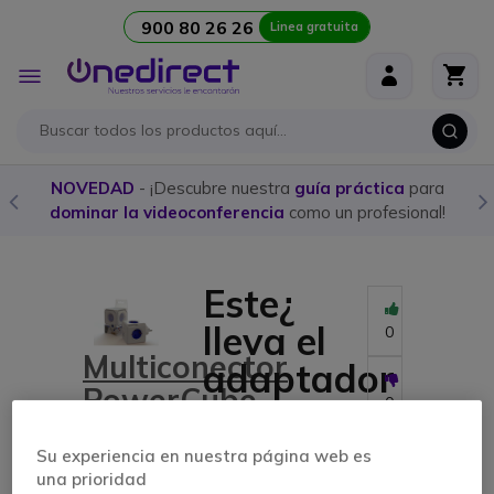
900 80 26 26
Linea gratuita
Ir al contenido
Toggle
Nav
NOVEDAD
- ¡Descubre nuestra
guía práctica
para
dominar la videoconferencia
como un profesional!
Este¿
lleva el
0
Multiconector
adaptador
PowerCube
para
0
4
colgarlo
Su experiencia en nuestra página web es
conexiones
en la
una prioridad