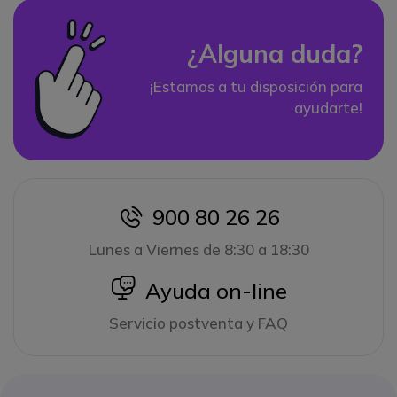
¿Alguna duda?
¡Estamos a tu disposición para
ayudarte!
900 80 26 26
icon
Lunes a Viernes de 8:30 a 18:30
icon
Ayuda on-line
Servicio postventa y FAQ