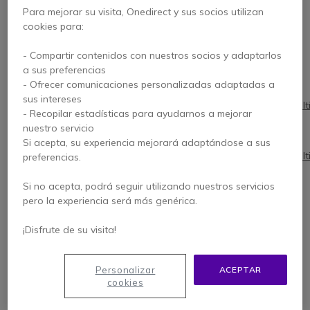
220v
Para mejorar su visita, Onedirect y sus socios utilizan
mesa?
+ 2
cookies para:
USB
Este modelo no, tendría que
- Compartir contenidos con nuestros socios y adaptarlos
adquirir cualquiera de estos
a sus preferencias
dos:
- Ofrecer comunicaciones personalizadas adaptadas a
sus intereses
https://www.onedirect.es/productos/mult
- Recopilar estadísticas para ayudarnos a mejorar
powercube-4-conexiones-
nuestro servicio
220v-2usb-con-alargo
Si acepta, su experiencia mejorará adaptándose a sus
https://www.onedirect.es/productos/mult
preferencias.
powercube-5-conexiones-
220v-con-alargo
Si no acepta, podrá seguir utilizando nuestros servicios
pero la experiencia será más genérica.
¡Disfrute de su visita!
¿Le ha sido de ayuda?
Sí
No
Personalizar
ACEPTAR
cookies